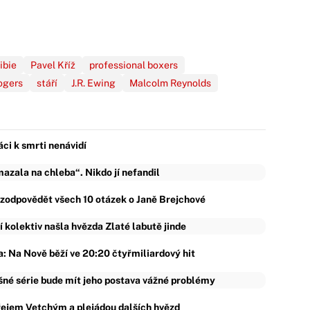
ibie
Pavel Kříž
professional boxers
ogers
stáří
J.R. Ewing
Malcolm Reynolds
áci k smrti nenávidí
zala na chleba“. Nikdo jí nefandil
ě zodpovědět všech 10 otázek o Janě Brejchové
ní kolektiv našla hvězda Zlaté labutě jinde
: Na Nově běží ve 20:20 čtyřmiliardový hit
ěšné série bude mít jeho postava vážné problémy
řejem Vetchým a plejádou dalších hvězd