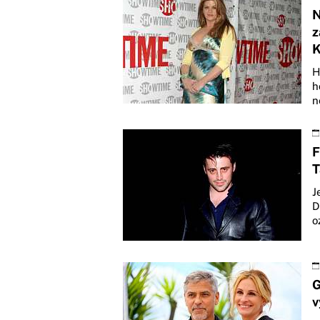
N
z
K
H
h
n
F
T
J
D
o
G
v