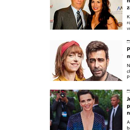
h
z
K
r
v
P
m
N
c
P
J
p
n
A
b