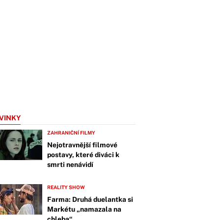
VINKY
ZAHRANIČNÍ FILMY
Nejotravnější filmové
postavy, které diváci k
smrti nenávidí
REALITY SHOW
Farma: Druhá duelantka si
Markétu „namazala na
chleba“.…