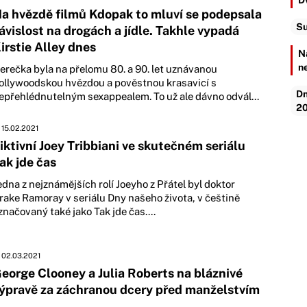
D
a hvězdě filmů Kdopak to mluví se podepsala
Su
ávislost na drogách a jídle. Takhle vypadá
irstie Alley dnes
N
n
erečka byla na přelomu 80. a 90. let uznávanou
ollywoodskou hvězdou a pověstnou krasavicí s
Dn
epřehlédnutelným sexappealem. To už ale dávno odvál...
20
15.02.2021
iktivní Joey Tribbiani ve skutečném seriálu
ak jde čas
edna z nejznámějších rolí Joeyho z Přátel byl doktor
rake Ramoray v seriálu Dny našeho života, v češtině
značovaný také jako Tak jde čas....
02.03.2021
eorge Clooney a Julia Roberts na bláznivé
ýpravě za záchranou dcery před manželstvím