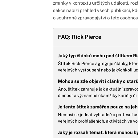
zmínky v kontextu určitých událostí, rozh
sekce nabízí přehled všech publikací, kde h
o souhrnné zpravodajství o této osobnost
FAQ: Rick Pierce
Jaký typ článků mohu pod štítkem R
Štítek Rick Pierce agreguje články, kter
veřejných vystoupení nebo jakýchkoli udá
Mohou se zde objevit i články o starš
Ano, štítek zahrnuje jak aktuální zpravod
činnost a významné okamžiky kariéry či 
Je tento štítek zaměřen pouze na je
Nemusí se jednat výhradně o profesní ús
veřejných prohlášeních, aktivitách ve vo
Jaký je rozsah témat, která mohou b