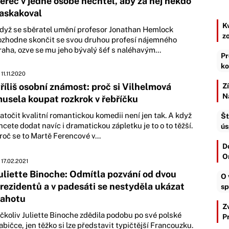
erec v jedné osobě nechtěl, aby za něj někdo
askakoval
K
dyž se sběratel umění profesor Jonathan Hemlock
z
ozhodne skončit se svou druhou profesí nájemného
raha, ozve se mu jeho bývalý šéf s naléhavým...
Pr
ko
11.11.2020
říliš osobní známost: proč si Vilhelmová
Z
N
usela koupat rozkrok v řebříčku
atočit kvalitní romantickou komedii není jen tak. A když
Št
hcete dodat navíc i dramatickou zápletku je to o to těžší.
ús
roč se to Martě Ferencové v...
D
O
17.02.2021
uliette Binoche: Odmítla pozvání od dvou
O 
rezidentů a v padesáti se nestyděla ukázat
sp
ahotu
Z
čkoliv Juliette Binoche zdědila podobu po své polské
P
abičce, jen těžko si lze představit typičtější Francouzku.