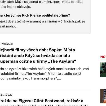
ktivitách. Může se jednat o umění, sport, vědu, politiku,
 jeho jméno objevuje.
na kterých se Rick Pierce podílel nepřímo?
rojekt dostatečně významný a zmíněný v článcích, pak se
evit mohou.
17.08.2021
ejhorší filmy všech dob: Sopka: Místo
řistání aneb Když se hvězda seriálu
NO
uperman ocitne u firmy „The Asylum“
do se vyzná v bizarních béčkových mockbusterech, zná
rodukční firmu „The Asylum“. V tomto studiu se již
rodily snímky jako „Transmorphers“,...
21.11.2020
ražda na Eigeru: Clint Eastwood, režisér a