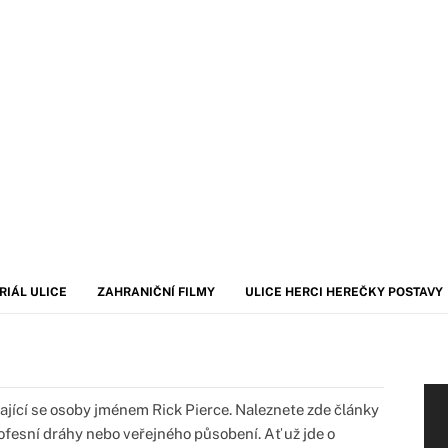
RIÁL ULICE
ZAHRANIČNÍ FILMY
ULICE HERCI HEREČKY POSTAVY
ající se osoby jménem Rick Pierce. Naleznete zde články
rofesní dráhy nebo veřejného působení. Ať už jde o