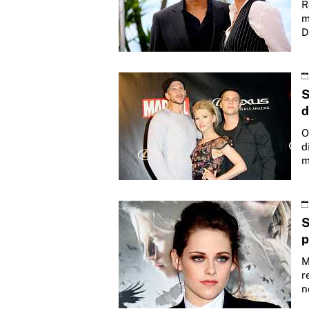
R
m
D
S
d
O
d
m
S
p
M
r
n