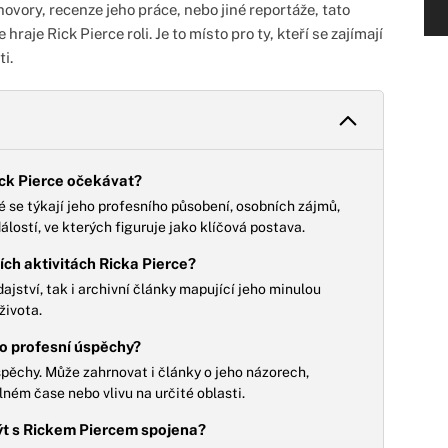
ovory, recenze jeho práce, nebo jiné reportáže, tato
raje Rick Pierce roli. Je to místo pro ty, kteří se zajímají
i.
ick Pierce očekávat?
é se týkají jeho profesního působení, osobních zájmů,
lostí, ve kterých figuruje jako klíčová postava.
ích aktivitách Ricka Pierce?
ajství, tak i archivní články mapující jeho minulou
života.
ho profesní úspěchy?
pěchy. Může zahrnovat i články o jeho názorech,
lném čase nebo vlivu na určité oblasti.
ýt s Rickem Piercem spojena?