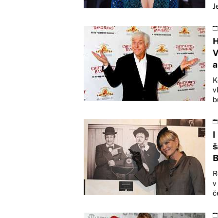
J
H
V
a
K
v
b
I
š
B
R
v
č