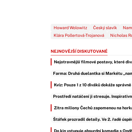
Howard Wolowitz
Český slavík
Nam
Klára Pollertová-Trojanová
Nicholas R
NEJNOVĚJŠÍ DISKUTOVANÉ
Nejotravnější filmové postavy, které div
Farma: Druhá duelantka si Markétu „nama
Kvíz: Pouze 1 z 10 diváků dokáže správn
Prostředí natáčení ji stresuje. Inspirativ
Zítra miliony Čechů zapomenou na horka
Štáfek prozradil detaily. Ve 2. řadě úsp
Do kin vstupuje absurdní komedie s Ond