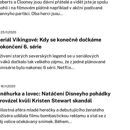
oberts a Clooney jsou dávní přátelé a vidět jste je spolu
ohli i na filmovém plátně například v akční podívané
annyho parťáci. Oba herci jsou...
25.11.2020
eriál Vikingové: Kdy se konečně dočkáme
okončení 6. série
živení starých severských legend se u seriálových
iváků dočkalo tak velkého zájmu, že z jedné plánované
inisérie bylo nakonec 6 sérií. Netflix...
16.11.2020
něhurka a lovec: Natáčení Disneyho pohádky
rovázel kvůli Kristen Stewart skandál
ilostná aféra mladé herečky a debutujícího ženatého
ežiséra udělala filmu bombastickou reklamu a stal se z
ěj velice očekávaný snímek. Během...