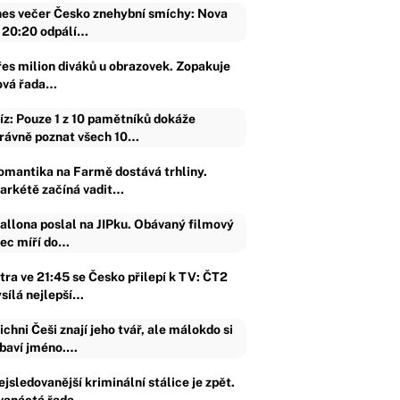
es večer Česko znehybní smíchy: Nova
 20:20 odpálí…
řes milion diváků u obrazovek. Zopakuje
ová řada…
íz: Pouze 1 z 10 pamětníků dokáže
rávně poznat všech 10…
omantika na Farmě dostává trhliny.
arkétě začíná vadit…
allona poslal na JIPku. Obávaný filmový
jec míří do…
ítra ve 21:45 se Česko přilepí k TV: ČT2
ysílá nejlepší…
ichni Češi znají jeho tvář, ale málokdo si
baví jméno.…
jsledovanější kriminální stálice je zpět.