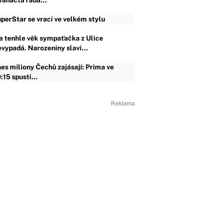
vanáctá řada…
perStar se vrací ve velkém stylu
a tenhle věk sympaťačka z Ulice
evypadá. Narozeniny slaví…
es miliony Čechů zajásají: Prima ve
:15 spustí…