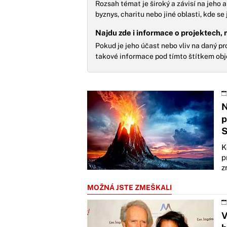
Rozsah témat je široký a závisí na jeho a
byznys, charitu nebo jiné oblasti, kde se
Najdu zde i informace o projektech, 
Pokud je jeho účast nebo vliv na daný p
takové informace pod tímto štítkem obj
N
p
S
K
p
z
MOŽNÁ JSTE ZMEŠKALI
V