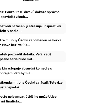
víz: Pouze 1 z 10 diváků dokáže správně
odpovědět všech…
ostředí natáčení ji stresuje. Inspirativní
lektiv našla…
ítra miliony Čechů zapomenou na horka:
a Nově běží ve 20…
áfek prozradil detaily. Ve 2. řadě
pěšné série bude mít…
o kin vstupuje absurdní komedie s
ndřejem Vetchým a…
víkendu miliony Čechů zajásají: Televize
ustí největší…
volte nejsympatičtějšího muže Ulice.
rvní finalista…