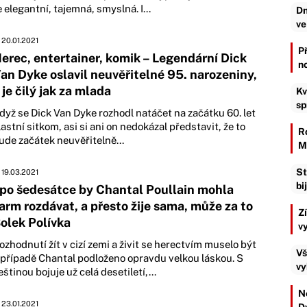
e elegantní, tajemná, smyslná. I...
Dn
ve
20.01.2021
P
erec, entertainer, komik – Legendární Dick
n
an Dyke oslavil neuvěřitelné 95. narozeniny,
 je čilý jak za mlada
Kv
sp
dyž se Dick Van Dyke rozhodl natáčet na začátku 60. let
lastní sitkom, asi si ani on nedokázal představit, že to
R
ude začátek neuvěřitelně...
M
St
19.03.2021
bi
 po šedesátce by Chantal Poullain mohla
arm rozdávat, a přesto žije sama, může za to
Z
olek Polívka
v
ozhodnutí žít v cizí zemi a živit se herectvím muselo být
Vš
 případě Chantal podloženo opravdu velkou láskou. S
vy
eštinou bojuje už celá desetiletí,...
Ne
23.01.2021