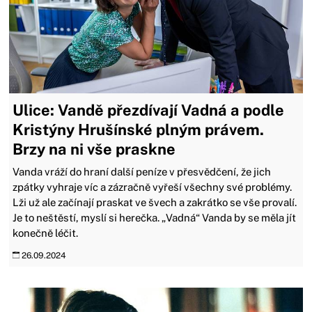
Ulice: Vandě přezdívají Vadná a podle
Kristýny Hrušínské plným právem.
Brzy na ni vše praskne
Vanda vráží do hraní další peníze v přesvědčení, že jich
zpátky vyhraje víc a zázračně vyřeší všechny své problémy.
Lži už ale začínají praskat ve švech a zakrátko se vše provalí.
Je to neštěstí, myslí si herečka. „Vadná“ Vanda by se měla jít
konečně léčit.
26.09.2024