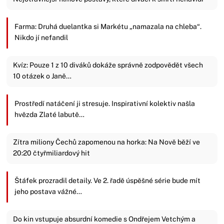
Farma: Druhá duelantka si Markétu „namazala na chleba“.
Nikdo jí nefandil
Kvíz: Pouze 1 z 10 diváků dokáže správně zodpovědět všech
10 otázek o Janě…
Prostředí natáčení ji stresuje. Inspirativní kolektiv našla
hvězda Zlaté labutě…
Zítra miliony Čechů zapomenou na horka: Na Nově běží ve
20:20 čtyřmiliardový hit
Štáfek prozradil detaily. Ve 2. řadě úspěšné série bude mít
jeho postava vážné…
Do kin vstupuje absurdní komedie s Ondřejem Vetchým a