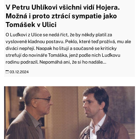
V Petru Uhlíkovi všichni vidí Hojera.
Možná i proto ztrácí sympatie jako
Tomášek v Ulici
O Luďkovi z Ulice se nedá říct, že by někdy platil za
vysloveně kladnou postavu. Peklo, které teď prožívá, mu ale
diváci nepřejí. Naopak ho litují a současně se kriticky
strefují do novináře Tomáška, jenž podle nich Luďkovu
rodinu podrazil. Nepomáhá ani, že si ho nadále...
03.12.2024