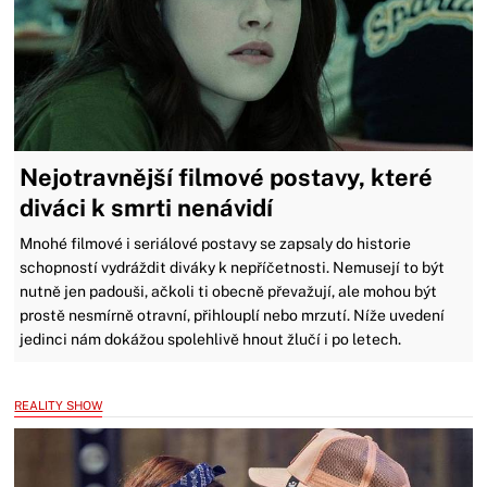
Nejotravnější filmové postavy, které
diváci k smrti nenávidí
Mnohé filmové i seriálové postavy se zapsaly do historie
schopností vydráždit diváky k nepříčetnosti. Nemusejí to být
nutně jen padouši, ačkoli ti obecně převažují, ale mohou být
prostě nesmírně otravní, přihlouplí nebo mrzutí. Níže uvedení
jedinci nám dokážou spolehlivě hnout žlučí i po letech.
REALITY SHOW