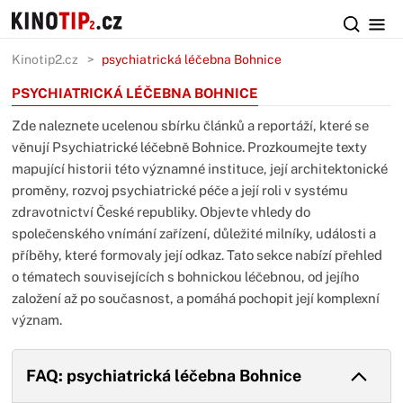
Kinotip2.cz
psychiatrická léčebna Bohnice
PSYCHIATRICKÁ LÉČEBNA BOHNICE
Zde naleznete ucelenou sbírku článků a reportáží, které se
věnují Psychiatrické léčebně Bohnice. Prozkoumejte texty
mapující historii této významné instituce, její architektonické
proměny, rozvoj psychiatrické péče a její roli v systému
zdravotnictví České republiky. Objevte vhledy do
společenského vnímání zařízení, důležité milníky, události a
příběhy, které formovaly její odkaz. Tato sekce nabízí přehled
o tématech souvisejících s bohnickou léčebnou, od jejího
založení až po současnost, a pomáhá pochopit její komplexní
význam.
FAQ: psychiatrická léčebna Bohnice