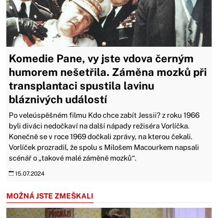
Komedie Pane, vy jste vdova černým
humorem nešetřila. Záměna mozků při
transplantaci spustila lavinu
bláznivých událostí
Po veleúspěšném filmu Kdo chce zabít Jessii? z roku 1966
byli diváci nedočkaví na další nápady režiséra Vorlíčka.
Konečně se v roce 1969 dočkali zprávy, na kterou čekali.
Vorlíček prozradil, že spolu s Milošem Macourkem napsali
scénář o „takové malé záměně mozků“.
15.07.2024
MOŽNÁ JSTE ZMEŠKALI