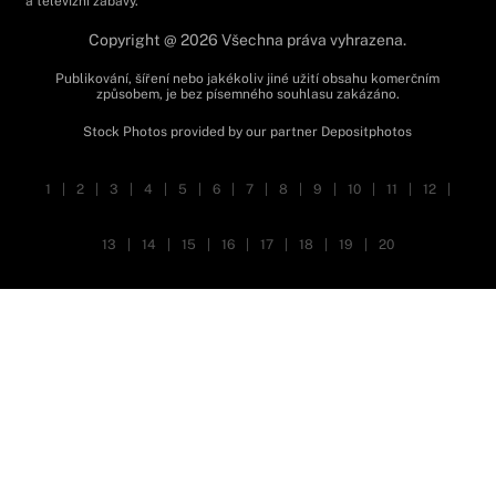
a televizní zábavy.
Copyright @ 2026 Všechna práva vyhrazena.
Publikování, šíření nebo jakékoliv jiné užití obsahu komerčním
způsobem, je bez písemného souhlasu zakázáno.
Stock Photos provided by our partner
Depositphotos
1
|
2
|
3
|
4
|
5
|
6
|
7
|
8
|
9
|
10
|
11
|
12
|
13
|
14
|
15
|
16
|
17
|
18
|
19
|
20