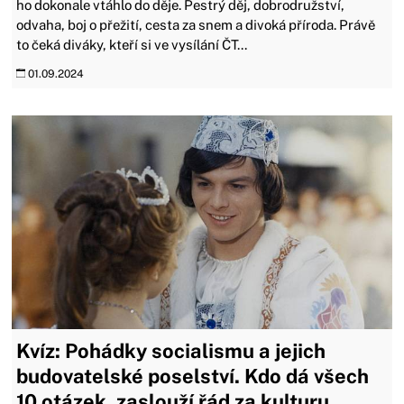
ho dokonale vtáhlo do děje. Pestrý děj, dobrodružství,
odvaha, boj o přežití, cesta za snem a divoká příroda. Právě
to čeká diváky, kteří si ve vysílání ČT...
01.09.2024
Kvíz: Pohádky socialismu a jejich
budovatelské poselství. Kdo dá všech
10 otázek, zaslouží řád za kulturu