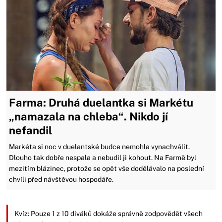
Farma: Druhá duelantka si Markétu
„namazala na chleba“. Nikdo jí
nefandil
Markéta si noc v duelantské budce nemohla vynachválit.
Dlouho tak dobře nespala a nebudil ji kohout. Na Farmě byl
mezitím blázinec, protože se opět vše dodělávalo na poslední
chvíli před návštěvou hospodáře.
Kvíz: Pouze 1 z 10 diváků dokáže správně zodpovědět všech