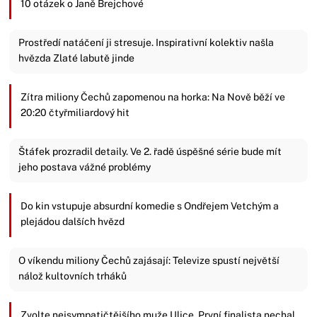
10 otázek o Janě Brejchové
Prostředí natáčení ji stresuje. Inspirativní kolektiv našla
hvězda Zlaté labutě jinde
Zítra miliony Čechů zapomenou na horka: Na Nově běží ve
20:20 čtyřmiliardový hit
Štáfek prozradil detaily. Ve 2. řadě úspěšné série bude mít
jeho postava vážné problémy
Do kin vstupuje absurdní komedie s Ondřejem Vetchým a
plejádou dalších hvězd
O víkendu miliony Čechů zajásají: Televize spustí největší
nálož kultovních trháků
Zvolte nejsympatičtějšího muže Ulice. První finalista nechal