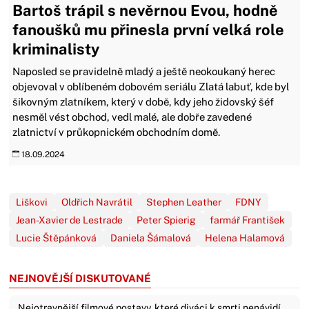
Bartoš trápil s nevěrnou Evou, hodně
fanoušků mu přinesla první velká role
kriminalisty
Naposled se pravidelně mladý a ještě neokoukaný herec
objevoval v oblíbeném dobovém seriálu Zlatá labuť, kde byl
šikovným zlatníkem, který v době, kdy jeho židovský šéf
nesměl vést obchod, vedl malé, ale dobře zavedené
zlatnictví v průkopnickém obchodním domě.
18.09.2024
Liškovi
Oldřich Navrátil
Stephen Leather
FDNY
Jean-Xavier de Lestrade
Peter Spierig
farmář František
Lucie Štěpánková
Daniela Šámalová
Helena Halamová
NEJNOVĚJŠÍ DISKUTOVANÉ
Nejotravnější filmové postavy, které diváci k smrti nenávidí