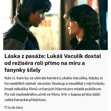
Láska z pasáže: Lukáš Vaculík dostal
od režiséra roli přímo na míru a
fanynky šílely
Kdo ví, kam by se ubírala kariéra Lukáše Vaculíka, kdyby si
ho neoblíbil režisér Jaroslav Soukup a neudělal z něj hvězdu
hned několika filmů určených hlavně pro mladé publikum.
Po roli nezbedného učně ve filmu Vítr v kapse přišla další
velká herecká příležitost.
01.09.2024