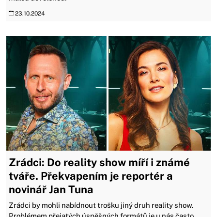
23.10.2024
Zrádci: Do reality show míří i známé
tváře. Překvapením je reportér a
novinář Jan Tuna
Zrádci by mohli nabídnout trošku jiný druh reality show.
Problémem přejatých úspěšných formátů je u nás často