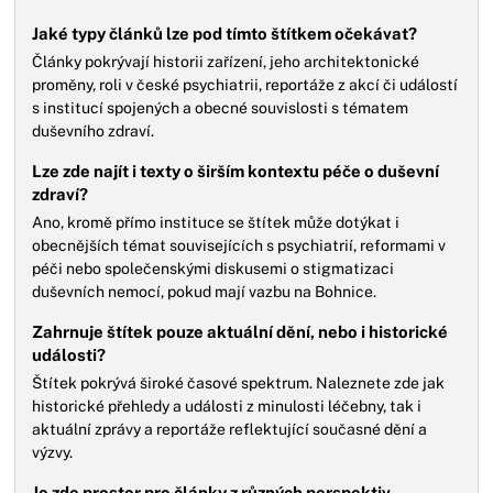
Jaké typy článků lze pod tímto štítkem očekávat?
Články pokrývají historii zařízení, jeho architektonické
proměny, roli v české psychiatrii, reportáže z akcí či událostí
s institucí spojených a obecné souvislosti s tématem
duševního zdraví.
Lze zde najít i texty o širším kontextu péče o duševní
zdraví?
Ano, kromě přímo instituce se štítek může dotýkat i
obecnějších témat souvisejících s psychiatrií, reformami v
péči nebo společenskými diskusemi o stigmatizaci
duševních nemocí, pokud mají vazbu na Bohnice.
Zahrnuje štítek pouze aktuální dění, nebo i historické
události?
Štítek pokrývá široké časové spektrum. Naleznete zde jak
historické přehledy a události z minulosti léčebny, tak i
aktuální zprávy a reportáže reflektující současné dění a
výzvy.
Je zde prostor pro články z různých perspektiv,