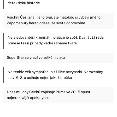
detektivku historie
Všichni Češi znají jeho tvář, ale málokdo si vybaví jméno.
Zapomenutý herec odešel ze světa dobrovolně
Nejsledovanější kriminální stálice je zpět. Dvanáctá řada
přinese těžší případy, vedra i známé tváře
SuperStar se vrací ve velkém stylu
Na tenhle věk sympaťačka z Ulice nevypadá. Narozeniny
slaví 6. 8. a oslňuje nejen jako herečka
Dnes miliony Čechů zajásají: Prima ve 20:15 spustí
nejmrazivější apokalypsu
Zavřít reklamu