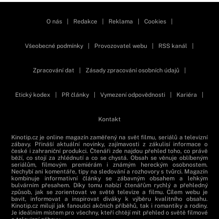
O nás
|
Redakce
|
Reklama
|
Cookies
|
Všeobecné podmínky
|
Provozovatel webu
|
RSS kanál
|
Zpracování dat
|
Zásady zpracování osobních údajů
|
Etický kodex
|
PR články
|
Vymezení odpovědnosti
|
Kariéra
|
Kontakt
Kinotip.cz je online magazín zaměřený na svět filmu, seriálů a televizní
zábavy. Přináší aktuální novinky, zajímavosti z zákulisí informace o
české i zahraniční produkci. Čtenáři zde najdou přehled toho, co právě
běží, co stojí za zhlédnutí a co se chystá. Obsah se věnuje oblíbeným
seriálům, filmovým premiérám i známým hereckým osobnostem.
Nechybí ani komentáře, tipy na sledování a rozhovory s tvůrci. Magazín
kombinuje informativní články se zábavným obsahem a lehkým
bulvárním přesahem. Díky tomu nabízí čtenářům rychlý a přehledný
způsob, jak se zorientovat ve světě televize a filmu. Cílem webu je
bavit, informovat a inspirovat diváky k výběru kvalitního obsahu.
Kinotip.cz milují jak fanoušci akčních příběhů, tak i romantiky a rodiny.
Je ideálním místem pro všechny, kteří chtějí mít přehled o světě filmové