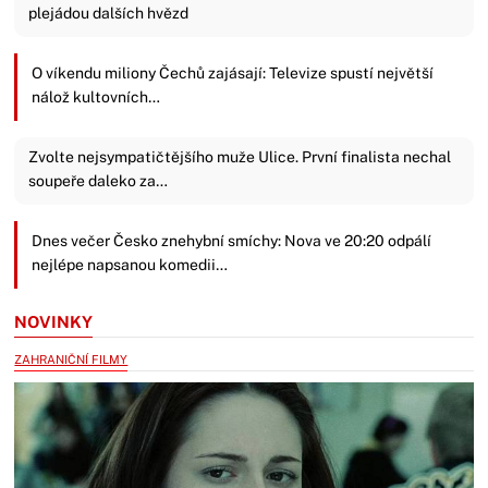
plejádou dalších hvězd
O víkendu miliony Čechů zajásají: Televize spustí největší
nálož kultovních…
Zvolte nejsympatičtějšího muže Ulice. První finalista nechal
soupeře daleko za…
Dnes večer Česko znehybní smíchy: Nova ve 20:20 odpálí
nejlépe napsanou komedii…
NOVINKY
ZAHRANIČNÍ FILMY