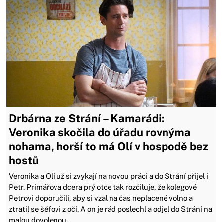
Drbárna ze Strání – Kamarádi:
Veronika skočila do úřadu rovnýma
nohama, horší to má Olí v hospodě bez
hostů
Veronika a Olí už si zvykají na novou práci a do Strání přijel i
Petr. Primářova dcera prý otce tak rozčiluje, že kolegové
Petrovi doporučili, aby si vzal na čas neplacené volno a
ztratil se šéfovi z očí. A on je rád poslechl a odjel do Strání na
malou dovolenou.