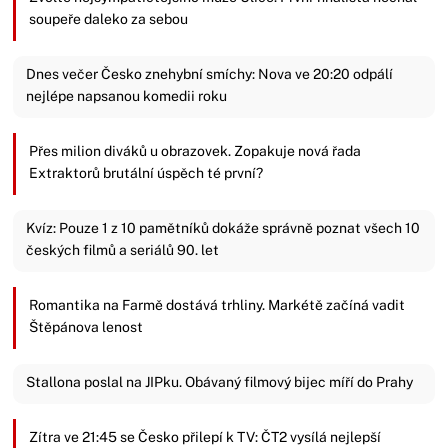
soupeře daleko za sebou
Dnes večer Česko znehybní smíchy: Nova ve 20:20 odpálí
nejlépe napsanou komedii roku
Přes milion diváků u obrazovek. Zopakuje nová řada
Extraktorů brutální úspěch té první?
Kvíz: Pouze 1 z 10 pamětníků dokáže správně poznat všech 10
českých filmů a seriálů 90. let
Romantika na Farmě dostává trhliny. Markétě začíná vadit
Štěpánova lenost
Stallona poslal na JIPku. Obávaný filmový bijec míří do Prahy
Zítra ve 21:45 se Česko přilepí k TV: ČT2 vysílá nejlepší