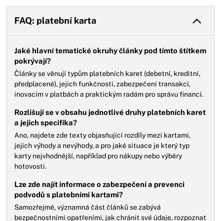
FAQ: platební karta
Jaké hlavní tematické okruhy články pod tímto štítkem
pokrývají?
Články se věnují typům platebních karet (debetní, kreditní,
předplacené), jejich funkčnosti, zabezpečení transakcí,
inovacím v platbách a praktickým radám pro správu financí.
Rozlišují se v obsahu jednotlivé druhy platebních karet
a jejich specifika?
Ano, najdete zde texty objasňující rozdíly mezi kartami,
jejich výhody a nevýhody, a pro jaké situace je který typ
karty nejvhodnější, například pro nákupy nebo výběry
hotovosti.
Lze zde najít informace o zabezpečení a prevenci
podvodů s platebními kartami?
Samozřejmě, významná část článků se zabývá
bezpečnostními opatřeními, jak chránit své údaje, rozpoznat