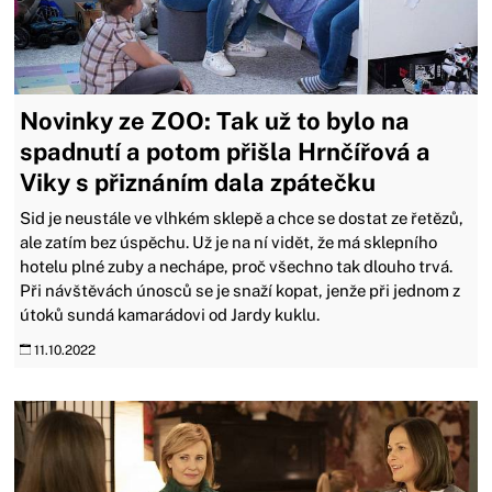
Novinky ze ZOO: Tak už to bylo na
spadnutí a potom přišla Hrnčířová a
Viky s přiznáním dala zpátečku
Sid je neustále ve vlhkém sklepě a chce se dostat ze řetězů,
ale zatím bez úspěchu. Už je na ní vidět, že má sklepního
hotelu plné zuby a nechápe, proč všechno tak dlouho trvá.
Při návštěvách únosců se je snaží kopat, jenže při jednom z
útoků sundá kamarádovi od Jardy kuklu.
11.10.2022