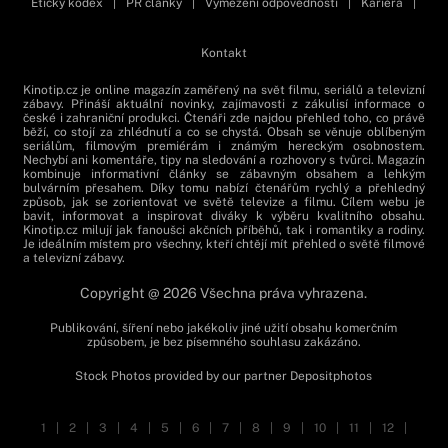
Etický kodex
|
PR články
|
Vymezení odpovědnosti
|
Kariéra
|
Kontakt
Kinotip.cz je online magazín zaměřený na svět filmu, seriálů a televizní
zábavy. Přináší aktuální novinky, zajímavosti z zákulisí informace o
české i zahraniční produkci. Čtenáři zde najdou přehled toho, co právě
běží, co stojí za zhlédnutí a co se chystá. Obsah se věnuje oblíbeným
seriálům, filmovým premiérám i známým hereckým osobnostem.
Nechybí ani komentáře, tipy na sledování a rozhovory s tvůrci. Magazín
kombinuje informativní články se zábavným obsahem a lehkým
bulvárním přesahem. Díky tomu nabízí čtenářům rychlý a přehledný
způsob, jak se zorientovat ve světě televize a filmu. Cílem webu je
bavit, informovat a inspirovat diváky k výběru kvalitního obsahu.
Kinotip.cz milují jak fanoušci akčních příběhů, tak i romantiky a rodiny.
Je ideálním místem pro všechny, kteří chtějí mít přehled o světě filmové
a televizní zábavy.
Copyright @ 2026 Všechna práva vyhrazena.
Publikování, šíření nebo jakékoliv jiné užití obsahu komerčním
způsobem, je bez písemného souhlasu zakázáno.
Stock Photos provided by our partner
Depositphotos
1
|
2
|
3
|
4
|
5
|
6
|
7
|
8
|
9
|
10
|
11
|
12
|