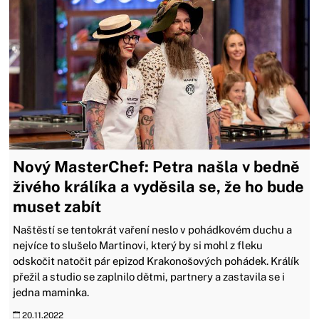
Nový MasterChef: Petra našla v bedně
živého králíka a vyděsila se, že ho bude
muset zabít
Naštěstí se tentokrát vaření neslo v pohádkovém duchu a
nejvíce to slušelo Martinovi, který by si mohl z fleku
odskočit natočit pár epizod Krakonošových pohádek. Králík
přežil a studio se zaplnilo dětmi, partnery a zastavila se i
jedna maminka.
20.11.2022