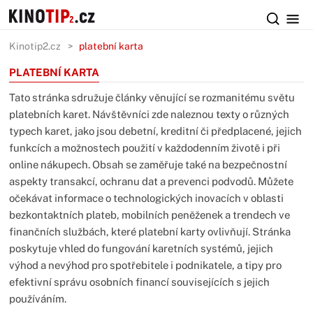
Kinotip2.cz
platební karta
PLATEBNÍ KARTA
Tato stránka sdružuje články věnující se rozmanitému světu
platebních karet. Návštěvníci zde naleznou texty o různých
typech karet, jako jsou debetní, kreditní či předplacené, jejich
funkcích a možnostech použití v každodenním životě i při
online nákupech. Obsah se zaměřuje také na bezpečnostní
aspekty transakcí, ochranu dat a prevenci podvodů. Můžete
očekávat informace o technologických inovacích v oblasti
bezkontaktních plateb, mobilních peněženek a trendech ve
finančních službách, které platební karty ovlivňují. Stránka
poskytuje vhled do fungování karetních systémů, jejich
výhod a nevýhod pro spotřebitele i podnikatele, a tipy pro
efektivní správu osobních financí souvisejících s jejich
používáním.