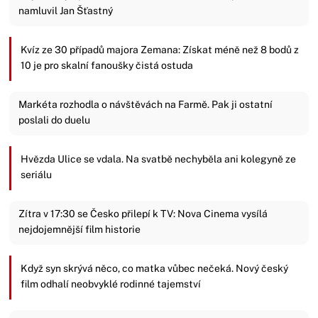
namluvil Jan Šťastný
Kvíz ze 30 případů majora Zemana: Získat méně než 8 bodů z
10 je pro skalní fanoušky čistá ostuda
Markéta rozhodla o návštěvách na Farmě. Pak ji ostatní
poslali do duelu
Hvězda Ulice se vdala. Na svatbě nechyběla ani kolegyně ze
seriálu
Zítra v 17:30 se Česko přilepí k TV: Nova Cinema vysílá
nejdojemnější film historie
Když syn skrývá něco, co matka vůbec nečeká. Nový český
film odhalí neobvyklé rodinné tajemství