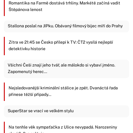
Romantika na Farmě dostává trhliny. Markétě začíná vadit
Štěpánova lenost
Stallona poslal na JIPku. Obávaný filmový bijec míří do Prahy
Zítra ve 21:45 se Česko přilepí k TV: ČT2 vysílá nejlepší
detektivku historie
Všichni Češi znají jeho tvář, ale málokdo si vybaví jméno.
Zapomenutý herec…
Nejsledovanější kriminální stálice je zpět. Dvanáctá řada
přinese těžší případy…
SuperStar se vrací ve velkém stylu
Na tenhle věk sympaťačka z Ulice nevypadá. Narozeniny