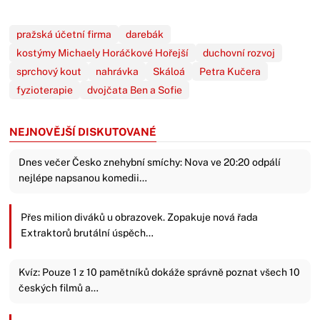
pražská účetní firma
darebák
kostýmy Michaely Horáčkové Hořejší
duchovní rozvoj
sprchový kout
nahrávka
Skáloá
Petra Kučera
fyzioterapie
dvojčata Ben a Sofie
NEJNOVĚJŠÍ DISKUTOVANÉ
Dnes večer Česko znehybní smíchy: Nova ve 20:20 odpálí
nejlépe napsanou komedii…
Přes milion diváků u obrazovek. Zopakuje nová řada
Extraktorů brutální úspěch…
Kvíz: Pouze 1 z 10 pamětníků dokáže správně poznat všech 10
českých filmů a…