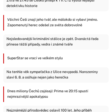
Zítra ve 21:45 se Česko přilepí k TV: ČT2 vysílá nejlepší
detektivku historie
Všichni Češi znají jeho tvář, ale málokdo si vybaví jméno.
Zapomenutý herec odešel ze světa dobrovolně
Nejsledovanější kriminální stálice je zpět. Dvanáctá řada
přinese těžší případy, vedra i známé tváře
SuperStar se vrací ve velkém stylu
Na tenhle věk sympaťačka z Ulice nevypadá. Narozeniny
slaví 6. 8. a oslňuje nejen jako herečka
Dnes miliony Čechů zajásají: Prima ve 20:15 spustí
nejmrazivější apokalypsu
Nejznámější přírodovědec oslavil 100 let. Jeho příběh