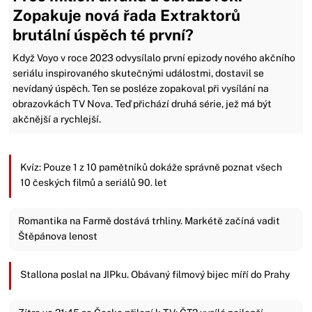
Zopakuje nová řada Extraktorů
brutální úspěch té první?
Když Voyo v roce 2023 odvysílalo první epizody nového akčního
seriálu inspirovaného skutečnými událostmi, dostavil se
nevídaný úspěch. Ten se posléze zopakoval při vysílání na
obrazovkách TV Nova. Teď přichází druhá série, jež má být
akčnější a rychlejší.
Kvíz: Pouze 1 z 10 pamětníků dokáže správně poznat všech
10 českých filmů a seriálů 90. let
Romantika na Farmě dostává trhliny. Markétě začíná vadit
Štěpánova lenost
Stallona poslal na JIPku. Obávaný filmový bijec míří do Prahy