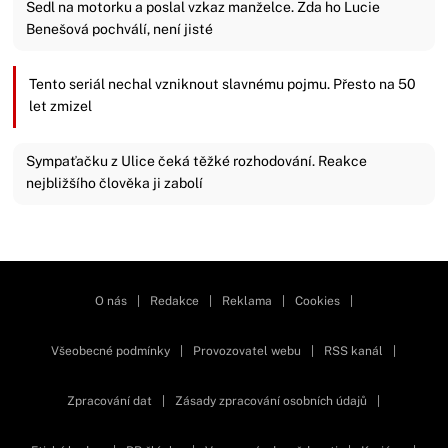
Sedl na motorku a poslal vzkaz manželce. Zda ho Lucie
Benešová pochválí, není jisté
Tento seriál nechal vzniknout slavnému pojmu. Přesto na 50
let zmizel
Sympaťačku z Ulice čeká těžké rozhodování. Reakce
nejbližšího člověka ji zabolí
Zavřít reklamu
O nás
|
Redakce
|
Reklama
|
Cookies
|
Všeobecné podmínky
|
Provozovatel webu
|
RSS kanál
|
Zpracování dat
|
Zásady zpracování osobních údajů
|