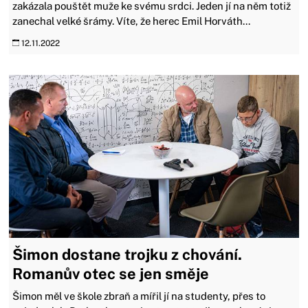
zakázala pouštět muže ke svému srdci. Jeden jí na něm totiž
zanechal velké šrámy. Víte, že herec Emil Horváth...
12.11.2022
Šimon dostane trojku z chování.
Romanův otec se jen směje
Šimon měl ve škole zbraň a mířil jí na studenty, přes to