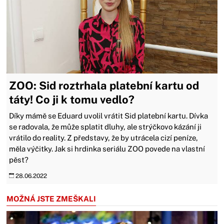
ZOO: Sid roztrhala platební kartu od
táty! Co ji k tomu vedlo?
Díky mámě se Eduard uvolil vrátit Sid platební kartu. Dívka
se radovala, že může splatit dluhy, ale strýčkovo kázání ji
vrátilo do reality. Z představy, že by utrácela cizí peníze,
měla výčitky. Jak si hrdinka seriálu ZOO povede na vlastní
pěst?
28.06.2022
MOŽNÁ JSTE ZMEŠKALI