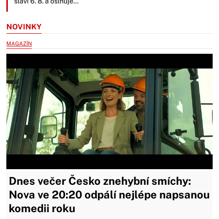
slaví 6. 8. a oslňuje…
NOVINKY
MAGAZÍN
Dnes večer Česko znehybní smíchy:
Nova ve 20:20 odpálí nejlépe napsanou
komedii roku