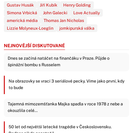
Gustav Husák
Jiří Kubík
Henry Golding
Simona Vrbická
John Galecki
Love Actually
americká média
Thomas Jan Nicholas
Lizzie Molyneux-Loeglin
jomkipurská válka
NEJNOVĚJŠÍ DISKUTOVANÉ
Dnes se začíná natáčet na finančáku v Praze. Půjde o
špinážní bombu s Russelem
Na obrazovky se vrací 3 seriálové pecky. Víme jako první, kdy
to bude
Tajemná mimozemšťanka Majka spadla v roce 1978 z nebe a
okouzlila celé…
50 let od největší letecké tragédie v Československu.