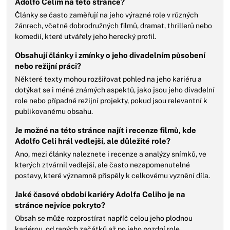
Adolfo Celim na této stránce?
Články se často zaměřují na jeho výrazné role v různých
žánrech, včetně dobrodružných filmů, dramat, thrillerů nebo
komedií, které utvářely jeho herecký profil.
Obsahují články i zmínky o jeho divadelním působení
nebo režijní práci?
Některé texty mohou rozšiřovat pohled na jeho kariéru a
dotýkat se i méně známých aspektů, jako jsou jeho divadelní
role nebo případné režijní projekty, pokud jsou relevantní k
publikovanému obsahu.
Je možné na této stránce najít i recenze filmů, kde
Adolfo Celi hrál vedlejší, ale důležité role?
Ano, mezi články naleznete i recenze a analýzy snímků, ve
kterých ztvárnil vedlejší, ale často nezapomenutelné
postavy, které významně přispěly k celkovému vyznění díla.
Jaké časové období kariéry Adolfa Celiho je na
stránce nejvíce pokryto?
Obsah se může rozprostírat napříč celou jeho plodnou
kariérou, od raných začátků až po jeho pozdní role,