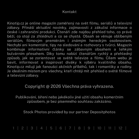
Kontakt
Kinotip.cz je online magazín zaměřený na svět filmu, seriálů a televizní
zábavy. Přináší aktuální novinky, zajímavosti z zákulisí informace o
české i zahraniční produkci. Čtenáři zde najdou přehled toho, co právě
běží, co stojí za zhlédnutí a co se chystá. Obsah se věnuje oblíbeným
seriálům, filmovým premiérám i známým hereckým osobnostem.
Nechybí ani komentáře, tipy na sledování a rozhovory s tvůrci. Magazín
kombinuje informativní články se zábavným obsahem a lehkým
bulvárním přesahem. Díky tomu nabízí čtenářům rychlý a přehledný
způsob, jak se zorientovat ve světě televize a filmu. Cílem webu je
bavit, informovat a inspirovat diváky k výběru kvalitního obsahu.
Kinotip.cz milují jak fanoušci akčních příběhů, tak i romantiky a rodiny.
Je ideálním místem pro všechny, kteří chtějí mít přehled o světě filmové
a televizní zábavy.
Copyright @ 2026 Všechna práva vyhrazena.
Publikování, šíření nebo jakékoliv jiné užití obsahu komerčním
způsobem, je bez písemného souhlasu zakázáno.
Stock Photos provided by our partner
Depositphotos
1
|
2
|
3
|
4
|
5
|
6
|
7
|
8
|
9
|
10
|
11
|
12
|