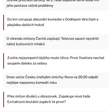
Štáfek prozradil detaily. Ve 2. řadě úspěšné série bude mít
jeho postava vážné problémy
Do kin vstupuje absurdní komedie s Ondřejem Vetchým a
plejádou dalších hvězd
O víkendu miliony Čechů zajásají: Televize spustí největší
nálož kultovních trháků
Zvolte nejsympatičtějšího muže Ulice. První finalista nechal
soupeře daleko za sebou
Dnes večer Česko znehybní smíchy: Nova ve 20:20 odpálí
nejlépe napsanou komedii roku
Přes milion diváků u obrazovek. Zopakuje nová řada
Extraktorů brutální úspěch té první?