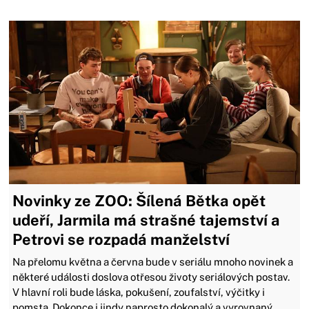
Novinky ze ZOO: Šílená Bětka opět
udeří, Jarmila má strašné tajemství a
Petrovi se rozpadá manželství
Na přelomu května a června bude v seriálu mnoho novinek a
některé události doslova otřesou životy seriálových postav.
V hlavní roli bude láska, pokušení, zoufalství, výčitky i
pomsta. Dokonce i jindy naprosto dokonalý a vyrovnaný