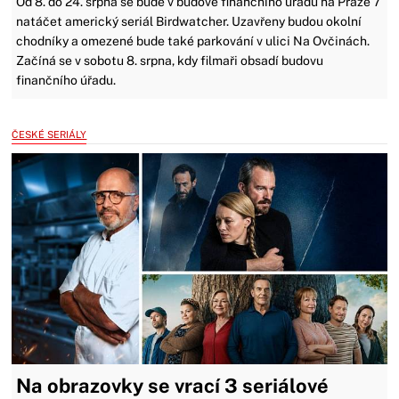
Od 8. do 24. srpna se bude v budově finančního úřadu na Praze 7
natáčet americký seriál Birdwatcher. Uzavřeny budou okolní
chodníky a omezené bude také parkování v ulici Na Ovčinách.
Začíná se v sobotu 8. srpna, kdy filmaři obsadí budovu
finančního úřadu.
ČESKÉ SERIÁLY
Na obrazovky se vrací 3 seriálové