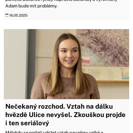
Adam bude mít problémy.
16.05.2025
Nečekaný rozchod. Vztah na dálku
hvězdě Ulice nevyšel. Zkouškou projde
i ten seriálový
Málokdy se podaří udržet vztah navzdory velké a