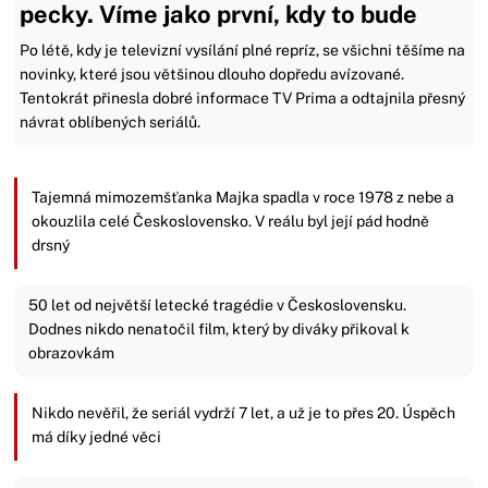
pecky. Víme jako první, kdy to bude
Po létě, kdy je televizní vysílání plné repríz, se všichni těšíme na
novinky, které jsou většinou dlouho dopředu avízované.
Tentokrát přinesla dobré informace TV Prima a odtajnila přesný
návrat oblíbených seriálů.
Tajemná mimozemšťanka Majka spadla v roce 1978 z nebe a
okouzlila celé Československo. V reálu byl její pád hodně
drsný
50 let od největší letecké tragédie v Československu.
Dodnes nikdo nenatočil film, který by diváky přikoval k
obrazovkám
Nikdo nevěřil, že seriál vydrží 7 let, a už je to přes 20. Úspěch
má díky jedné věci