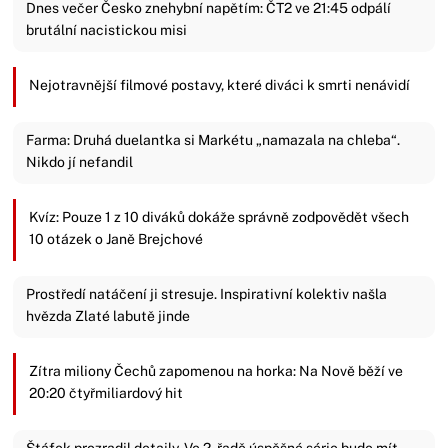
Dnes večer Česko znehybní napětím: ČT2 ve 21:45 odpálí
brutální nacistickou misi
Nejotravnější filmové postavy, které diváci k smrti nenávidí
Farma: Druhá duelantka si Markétu „namazala na chleba“.
Nikdo jí nefandil
Kvíz: Pouze 1 z 10 diváků dokáže správně zodpovědět všech
10 otázek o Janě Brejchové
Prostředí natáčení ji stresuje. Inspirativní kolektiv našla
hvězda Zlaté labutě jinde
Zítra miliony Čechů zapomenou na horka: Na Nově běží ve
20:20 čtyřmiliardový hit