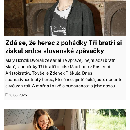
Zdá se, že herec z pohádky Tři bratři si
získal srdce slovenské zpěvačky
Malý Honzík Dvořák ze seriálu Vyprávěj, nejmladší bratr
Matěj z pohádky Tři bratři a také Max Laun z Poslední
Aristokratky. To vše je Zdeněk Piškula. Dnes
sedmadvacetiletý herec, kterého zajisté čeká ještě spoustu
skvělých rolí. A možná i skvělá budoucnost s jeho novou...
10.08.2025