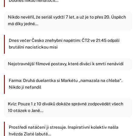
Dodnes nikdo nenatočil…
Nikdo nevěřil, že seriál vydrží 7 let, a už je to přes 20. Úspěch
má díky jedné…
Dnes večer Česko znehybní napětím: ČT2 ve 21:45 odpálí
brutální nacistickou misi
Nejotravnější filmové postavy, které diváci k smrti nenávidí
Farma: Druhá duelantka si Markétu „namazala na chleba“.
Nikdo jí nefandil
Kvíz: Pouze 1 z 10 diváků dokáže správně zodpovědět všech
10 otázek o Janě…
Prostředí natáčení ji stresuje. Inspirativní kolektiv našla
hvězda Zlaté labutě…