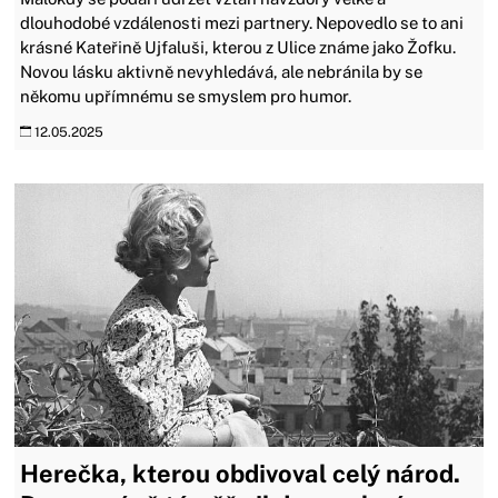
dlouhodobé vzdálenosti mezi partnery. Nepovedlo se to ani
krásné Kateřině Ujfaluši, kterou z Ulice známe jako Žofku.
Novou lásku aktivně nevyhledává, ale nebránila by se
někomu upřímnému se smyslem pro humor.
12.05.2025
Herečka, kterou obdivoval celý národ.