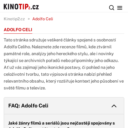
Kinotip2.cz
Adolfo Celi
ADOLFO CELI
Tato stránka sdružuje veškeré články spojené s osobností
Adolfa Celiho. Naleznete zde recenze filmů, kde ztvárnil
památné role, analýzy jeho hereckého stylu, ale i novinky
týkající se archivních pořadů nebo připomínky jeho odkazu.
Ať už vás zajímají jeho ikonické postavy, či pohled na jeho
celoživotní tvorbu, tato výpisová stránka nabízí přehled
relevantního obsahu, který rozšiřuje kontext jeho působení ve
světě filmu a televize.
FAQ: Adolfo Celi
Jaké žánry filmů a seriálů jsou nejčastěji spojovány s