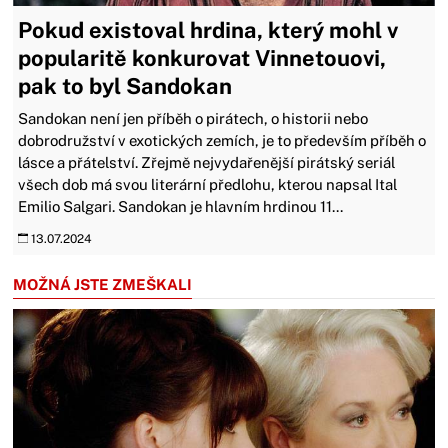
Pokud existoval hrdina, který mohl v
popularitě konkurovat Vinnetouovi,
pak to byl Sandokan
Sandokan není jen příběh o pirátech, o historii nebo
dobrodružství v exotických zemích, je to především příběh o
lásce a přátelství. Zřejmě nejvydařenější pirátský seriál
všech dob má svou literární předlohu, kterou napsal Ital
Emilio Salgari. Sandokan je hlavním hrdinou 11...
13.07.2024
MOŽNÁ JSTE ZMEŠKALI