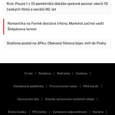
Kvíz: Pouze 1 z 10 pamětníků dokáže správně poznat všech 10
českých filmů a seriálů 90. let
Romantika na Farmě dostává trhliny. Markétě začíná vadit
Štěpánova lenost
Stallona poslal na JIPku. Obávaný filmový bijec míří do Prahy
Zavřít reklamu
O nás
|
Redakce
|
Reklama
|
Cookies
|
Všeobecné podmínky
|
Provozovatel webu
|
RSS kanál
|
Zpracování dat
|
Zásady zpracování osobních údajů
|
Etický kodex
|
PR články
|
Vymezení odpovědnosti
|
Kariéra
|