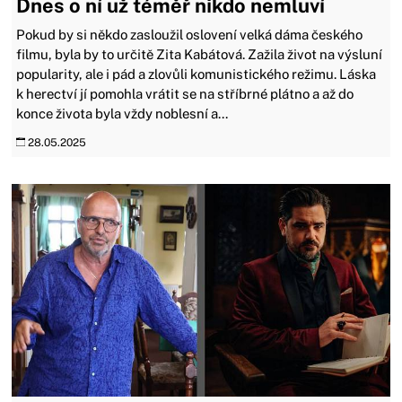
Dnes o ní už téměř nikdo nemluví
Pokud by si někdo zasloužil oslovení velká dáma českého
filmu, byla by to určitě Zita Kabátová. Zažila život na výsluní
popularity, ale i pád a zlovůli komunistického režimu. Láska
k herectví jí pomohla vrátit se na stříbrné plátno a až do
konce života byla vždy noblesní a...
28.05.2025