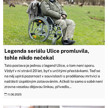
Legenda seriálu Ulice promluvila,
tohle nikdo nečekal
Tato postava je jednou z legend Ulice, o tom není sporu.
Vždyť v ní strávil 20 let, byť s určitými přestávkami. Teď se
na něj upírá pozornost v souvislosti s prodělanou mrtvicí a
naštěstí úspěšným zotavováním. Ačkoli to samo o sobě není
zrovna veselou dějovou linkou, přivedlo...
11.06.2025