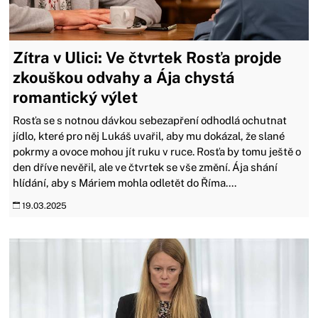
Zítra v Ulici: Ve čtvrtek Rosťa projde
zkouškou odvahy a Ája chystá
romantický výlet
Rosťa se s notnou dávkou sebezapření odhodlá ochutnat
jídlo, které pro něj Lukáš uvařil, aby mu dokázal, že slané
pokrmy a ovoce mohou jít ruku v ruce. Rosťa by tomu ještě o
den dříve nevěřil, ale ve čtvrtek se vše změní. Ája shání
hlídání, aby s Máriem mohla odletět do Říma....
19.03.2025