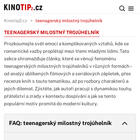
Kinotip2.cz
teenagerský milostný trojúhelník
TEENAGERSKÝ MILOSTNÝ TROJÚHELNÍK
Prozkoumejte svět emocí a komplikovaných vztahů, kde se
romantické vazby proplétají mezi třemi mladými lidmi. Tato
sekce shromažďuje články, které se věnují fenoménu
teenagerských milostných trojúhelníků v různých formách –
od analýz oblíbených filmových a seriálových zápletek, přes
recenze knih s touto tematikou, až po rozbory charakterů a
jejich dilemat. Zjistěte, jak autoři pracují s dynamikou touhy,
přátelství a zrady v kontextu dospívání a jak se tento
populární motiv promítá do moderní kultury.
FAQ: teenagerský milostný trojúhelník