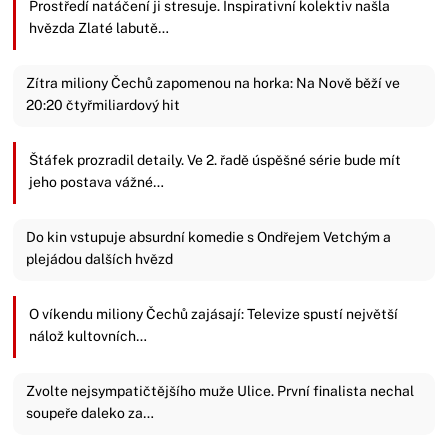
Prostředí natáčení ji stresuje. Inspirativní kolektiv našla
hvězda Zlaté labutě…
Zítra miliony Čechů zapomenou na horka: Na Nově běží ve
20:20 čtyřmiliardový hit
Štáfek prozradil detaily. Ve 2. řadě úspěšné série bude mít
jeho postava vážné…
Do kin vstupuje absurdní komedie s Ondřejem Vetchým a
plejádou dalších hvězd
O víkendu miliony Čechů zajásají: Televize spustí největší
nálož kultovních…
Zvolte nejsympatičtějšího muže Ulice. První finalista nechal
soupeře daleko za…