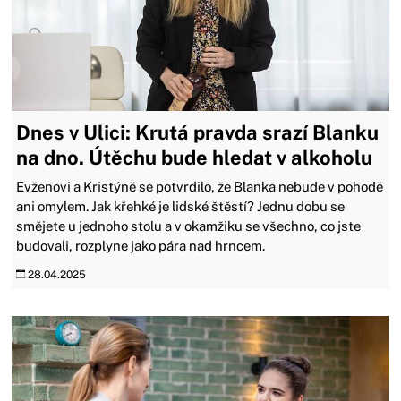
Dnes v Ulici: Krutá pravda srazí Blanku
na dno. Útěchu bude hledat v alkoholu
Evženovi a Kristýně se potvrdilo, že Blanka nebude v pohodě
ani omylem. Jak křehké je lidské štěstí? Jednu dobu se
smějete u jednoho stolu a v okamžiku se všechno, co jste
budovali, rozplyne jako pára nad hrncem.
28.04.2025