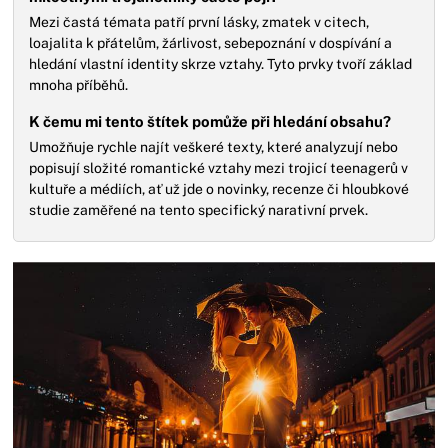
Mezi častá témata patří první lásky, zmatek v citech,
loajalita k přátelům, žárlivost, sebepoznání v dospívání a
hledání vlastní identity skrze vztahy. Tyto prvky tvoří základ
mnoha příběhů.
K čemu mi tento štítek pomůže při hledání obsahu?
Umožňuje rychle najít veškeré texty, které analyzují nebo
popisují složité romantické vztahy mezi trojicí teenagerů v
kultuře a médiích, ať už jde o novinky, recenze či hloubkové
studie zaměřené na tento specifický narativní prvek.