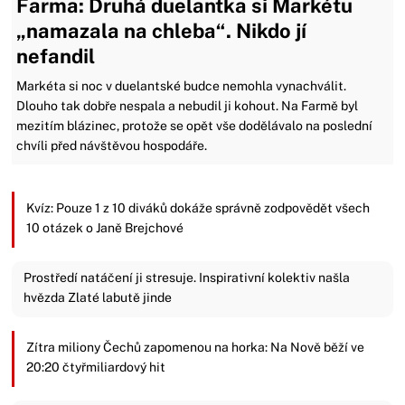
Farma: Druhá duelantka si Markétu
„namazala na chleba“. Nikdo jí
nefandil
Markéta si noc v duelantské budce nemohla vynachválit.
Dlouho tak dobře nespala a nebudil ji kohout. Na Farmě byl
mezitím blázinec, protože se opět vše dodělávalo na poslední
chvíli před návštěvou hospodáře.
Kvíz: Pouze 1 z 10 diváků dokáže správně zodpovědět všech
10 otázek o Janě Brejchové
Prostředí natáčení ji stresuje. Inspirativní kolektiv našla
hvězda Zlaté labutě jinde
Zítra miliony Čechů zapomenou na horka: Na Nově běží ve
20:20 čtyřmiliardový hit