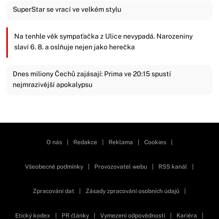
SuperStar se vrací ve velkém stylu
Na tenhle věk sympaťačka z Ulice nevypadá. Narozeniny
slaví 6. 8. a oslňuje nejen jako herečka
Dnes miliony Čechů zajásají: Prima ve 20:15 spustí
nejmrazivější apokalypsu
Zavřít reklamu
O nás
|
Redakce
|
Reklama
|
Cookies
|
Všeobecné podmínky
|
Provozovatel webu
|
RSS kanál
|
Zpracování dat
|
Zásady zpracování osobních údajů
|
Etický kodex
|
PR články
|
Vymezení odpovědnosti
|
Kariéra
|