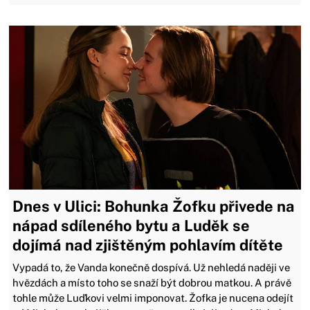
Dnes v Ulici: Bohunka Žofku přivede na
nápad sdíleného bytu a Luděk se
dojímá nad zjištěným pohlavím dítěte
Vypadá to, že Vanda konečně dospívá. Už nehledá naději ve
hvězdách a místo toho se snaží být dobrou matkou. A právě
tohle může Luďkovi velmi imponovat. Žofka je nucena odejít