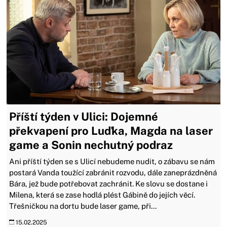
Příští týden v Ulici: Dojemné
překvapení pro Luďka, Magda na laser
game a Sonin nechutný podraz
Ani příští týden se s Ulicí nebudeme nudit, o zábavu se nám
postará Vanda toužící zabránit rozvodu, dále zaneprázdněná
Bára, jež bude potřebovat zachránit. Ke slovu se dostane i
Milena, která se zase hodlá plést Gábině do jejích věcí.
Třešničkou na dortu bude laser game, při...
15.02.2025