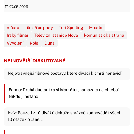
07.05.2025
město
film Přes prsty
Tori Spelling
Hustle
Irský filmař
Televizní stanice Nova
komunistická strana
VyVolení
Kola
Duna
NEJNOVĚJŠÍ DISKUTOVANÉ
Nejotravnější filmové postavy, které diváci k smrti nenávidí
Farma: Druhá duelantka si Markétu „namazala na chleba“.
Nikdo jí nefandil
Kvíz: Pouze 1 z 10 diváků dokáže správně zodpovědět všech
10 otázek o Janě…