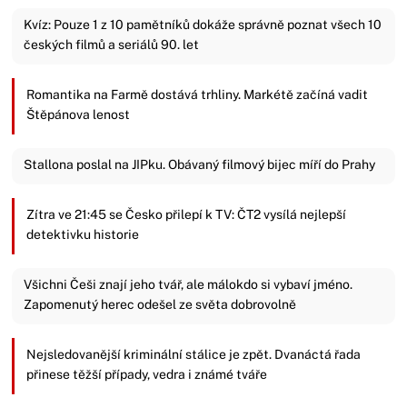
Kvíz: Pouze 1 z 10 pamětníků dokáže správně poznat všech 10
českých filmů a seriálů 90. let
Romantika na Farmě dostává trhliny. Markétě začíná vadit
Štěpánova lenost
Stallona poslal na JIPku. Obávaný filmový bijec míří do Prahy
Zítra ve 21:45 se Česko přilepí k TV: ČT2 vysílá nejlepší
detektivku historie
Všichni Češi znají jeho tvář, ale málokdo si vybaví jméno.
Zapomenutý herec odešel ze světa dobrovolně
Nejsledovanější kriminální stálice je zpět. Dvanáctá řada
přinese těžší případy, vedra i známé tváře