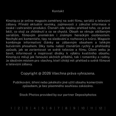
Kontakt
Kinotip.cz je online magazín zaměřený na svět filmu, seriálů a televizní
zábavy. Přináší aktuální novinky, zajímavosti z zákulisí informace o
české i zahraniční produkci. Čtenáři zde najdou přehled toho, co právě
běží, co stojí za zhlédnutí a co se chystá. Obsah se věnuje oblíbeným
seriálům, filmovým premiérám i známým hereckým osobnostem.
Nechybí ani komentáře, tipy na sledování a rozhovory s tvůrci. Magazín
kombinuje informativní články se zábavným obsahem a lehkým
bulvárním přesahem. Díky tomu nabízí čtenářům rychlý a přehledný
způsob, jak se zorientovat ve světě televize a filmu. Cílem webu je
bavit, informovat a inspirovat diváky k výběru kvalitního obsahu.
Kinotip.cz milují jak fanoušci akčních příběhů, tak i romantiky a rodiny.
Je ideálním místem pro všechny, kteří chtějí mít přehled o světě filmové
a televizní zábavy.
Copyright @ 2026 Všechna práva vyhrazena.
Publikování, šíření nebo jakékoliv jiné užití obsahu komerčním
způsobem, je bez písemného souhlasu zakázáno.
Stock Photos provided by our partner
Depositphotos
1
|
2
|
3
|
4
|
5
|
6
|
7
|
8
|
9
|
10
|
11
|
12
|