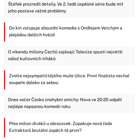
Štáfek prozradil detaily. Ve 2. řadě úspěšné série bude mít
jeho postava vážné problémy
Do kin vstupuje absurdní komedie s Ondřejem Vetchým a
plejádou dalších hvězd
O víkendu miliony Čechů zajásají: Televize spustí největší
nálož kultovních trháků
Zvolte nejsympatičtějšího muže Ulice. První finalista nechal
soupeře daleko za sebou
Dnes večer Česko znehybní smíchy: Nova ve 20:20 odpálí
nejlépe napsanou komedii roku
Přes milion diváků u obrazovek. Zopakuje nová řada
Extraktorů brutální úspěch té první?