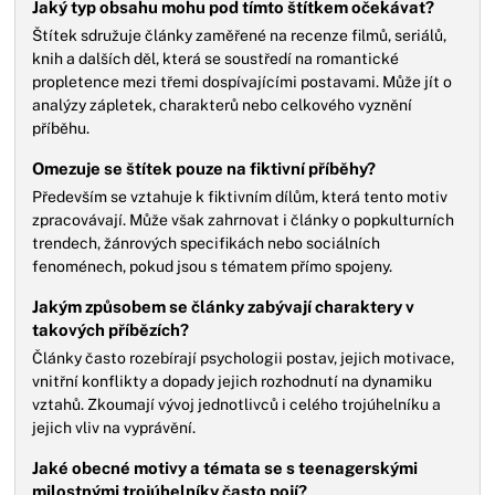
Jaký typ obsahu mohu pod tímto štítkem očekávat?
Štítek sdružuje články zaměřené na recenze filmů, seriálů,
knih a dalších děl, která se soustředí na romantické
propletence mezi třemi dospívajícími postavami. Může jít o
analýzy zápletek, charakterů nebo celkového vyznění
příběhu.
Omezuje se štítek pouze na fiktivní příběhy?
Především se vztahuje k fiktivním dílům, která tento motiv
zpracovávají. Může však zahrnovat i články o popkulturních
trendech, žánrových specifikách nebo sociálních
fenoménech, pokud jsou s tématem přímo spojeny.
Jakým způsobem se články zabývají charaktery v
takových příbězích?
Články často rozebírají psychologii postav, jejich motivace,
vnitřní konflikty a dopady jejich rozhodnutí na dynamiku
vztahů. Zkoumají vývoj jednotlivců i celého trojúhelníku a
jejich vliv na vyprávění.
Jaké obecné motivy a témata se s teenagerskými
milostnými trojúhelníky často pojí?