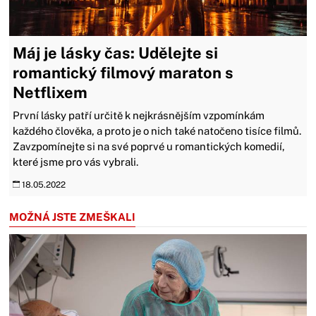
Máj je lásky čas: Udělejte si
romantický filmový maraton s
Netflixem
První lásky patří určitě k nejkrásnějším vzpomínkám
každého člověka, a proto je o nich také natočeno tisíce filmů.
Zavzpomínejte si na své poprvé u romantických komedií,
které jsme pro vás vybrali.
18.05.2022
MOŽNÁ JSTE ZMEŠKALI