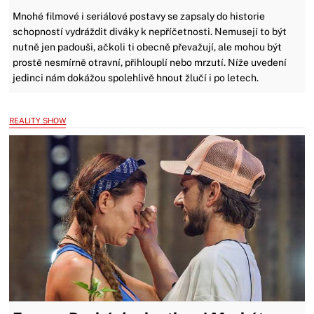
Mnohé filmové i seriálové postavy se zapsaly do historie
schopností vydráždit diváky k nepříčetnosti. Nemusejí to být
nutně jen padouši, ačkoli ti obecně převažují, ale mohou být
prostě nesmírně otravní, přihlouplí nebo mrzutí. Níže uvedení
jedinci nám dokážou spolehlivě hnout žlučí i po letech.
REALITY SHOW