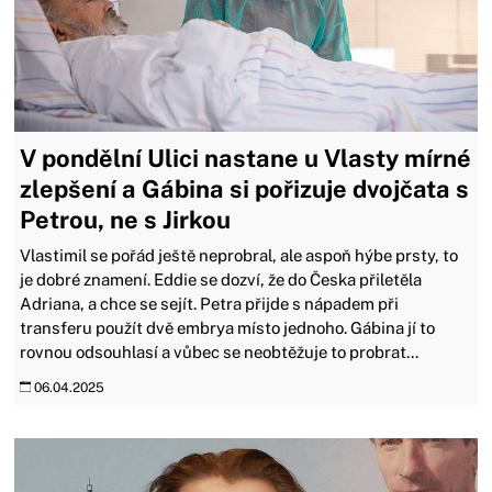
V pondělní Ulici nastane u Vlasty mírné
zlepšení a Gábina si pořizuje dvojčata s
Petrou, ne s Jirkou
Vlastimil se pořád ještě neprobral, ale aspoň hýbe prsty, to
je dobré znamení. Eddie se dozví, že do Česka přiletěla
Adriana, a chce se sejít. Petra přijde s nápadem při
transferu použít dvě embrya místo jednoho. Gábina jí to
rovnou odsouhlasí a vůbec se neobtěžuje to probrat...
06.04.2025