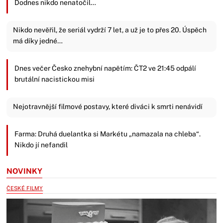
Dodnes nikdo nenatočil…
Nikdo nevěřil, že seriál vydrží 7 let, a už je to přes 20. Úspěch
má díky jedné…
Dnes večer Česko znehybní napětím: ČT2 ve 21:45 odpálí
brutální nacistickou misi
Nejotravnější filmové postavy, které diváci k smrti nenávidí
Farma: Druhá duelantka si Markétu „namazala na chleba“.
Nikdo jí nefandil
NOVINKY
ČESKÉ FILMY