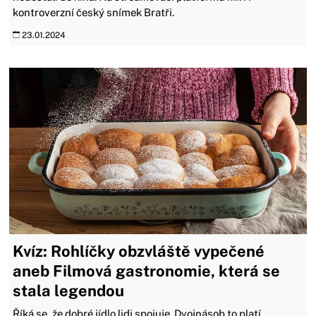
kontroverzní český snímek Bratři.
23.01.2024
Kvíz: Rohlíčky obzvláště vypečené
aneb Filmová gastronomie, která se
stala legendou
Říká se, že dobré jídlo lidi spojuje. Dvojnásob to platí