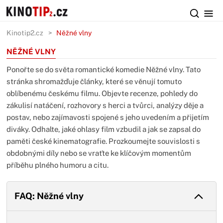
Kinotip2.cz
Něžné vlny
NĚŽNÉ VLNY
Ponořte se do světa romantické komedie Něžné vlny. Tato
stránka shromažďuje články, které se věnují tomuto
oblíbenému českému filmu. Objevte recenze, pohledy do
zákulisí natáčení, rozhovory s herci a tvůrci, analýzy děje a
postav, nebo zajímavosti spojené s jeho uvedením a přijetím
diváky. Odhalte, jaké ohlasy film vzbudil a jak se zapsal do
paměti české kinematografie. Prozkoumejte souvislosti s
obdobnými díly nebo se vraťte ke klíčovým momentům
příběhu plného humoru a citu.
FAQ: Něžné vlny