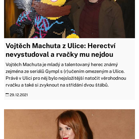
Vojtěch Machuta z Ulice: Herectví
nevystudoval a rvačky mu nejdou
Vojtěch Machuta je mladý a talentovaný herec známý
zejména ze seriálů Gympl s (r)učením omezeným a Ulice.
Právě v Ulici pro něj bylo nejsložitější natočit věrohodnou
rvačku a také si zvyknout na střídání dvou štábů.
29.12.2021