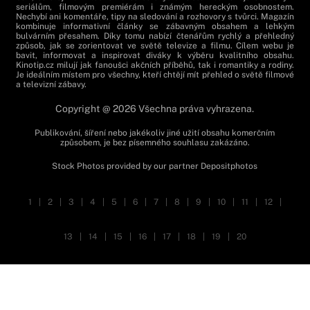
seriálům, filmovým premiérám i známým hereckým osobnostem.
Nechybí ani komentáře, tipy na sledování a rozhovory s tvůrci. Magazín
kombinuje informativní články se zábavným obsahem a lehkým
bulvárním přesahem. Díky tomu nabízí čtenářům rychlý a přehledný
způsob, jak se zorientovat ve světě televize a filmu. Cílem webu je
bavit, informovat a inspirovat diváky k výběru kvalitního obsahu.
Kinotip.cz milují jak fanoušci akčních příběhů, tak i romantiky a rodiny.
Je ideálním místem pro všechny, kteří chtějí mít přehled o světě filmové
a televizní zábavy.
Copyright @ 2026 Všechna práva vyhrazena.
Publikování, šíření nebo jakékoliv jiné užití obsahu komerčním
způsobem, je bez písemného souhlasu zakázáno.
Stock Photos provided by our partner
Depositphotos
1
|
2
|
3
|
4
|
5
|
6
|
7
|
8
|
9
|
10
|
11
|
12
|
13
|
14
|
15
|
16
|
17
|
18
|
19
|
20