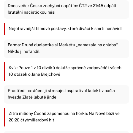
Dnes večer Česko znehybní napětím: ČT2 ve 21:45 odpálí
brutální nacistickou misi
Nejotravnější filmové postavy, které diváci k smrti nenávidí
Farma: Druhá duelantka si Markétu „namazala na chleba“.
Nikdo jí nefandil
Kvíz: Pouze 1 z 10 diváků dokáže správně zodpovědět všech
10 otázek o Janě Brejchové
Prostředí natáčení ji stresuje. Inspirativní kolektiv našla
hvězda Zlaté labutě jinde
Zítra miliony Čechů zapomenou na horka: Na Nově běží ve
20:20 čtyřmiliardový hit