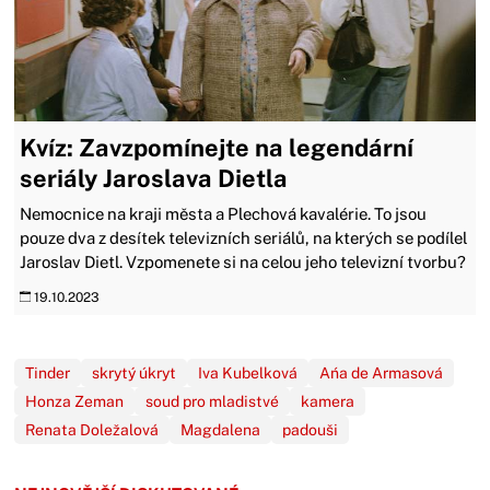
Kvíz: Zavzpomínejte na legendární
seriály Jaroslava Dietla
Nemocnice na kraji města a Plechová kavalérie. To jsou
pouze dva z desítek televizních seriálů, na kterých se podílel
Jaroslav Dietl. Vzpomenete si na celou jeho televizní tvorbu?
19.10.2023
Tinder
skrytý úkryt
Iva Kubelková
Ańa de Armasová
Honza Zeman
soud pro mladistvé
kamera
Renata Doležalová
Magdalena
padouši