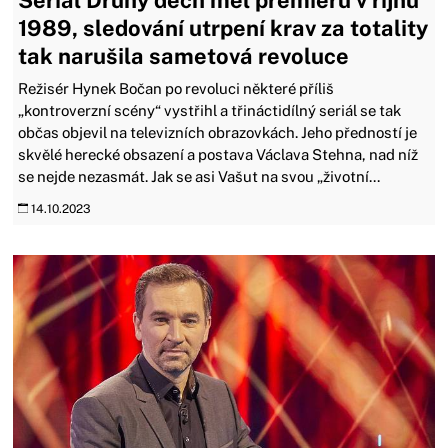
1989, sledování utrpení krav za totality
tak narušila sametová revoluce
Režisér Hynek Bočan po revoluci některé příliš
„kontroverzní scény“ vystřihl a třináctidílný seriál se tak
občas objevil na televizních obrazovkách. Jeho předností je
skvělé herecké obsazení a postava Václava Stehna, nad níž
se nejde nezasmát. Jak se asi Vašut na svou „životní...
14.10.2023