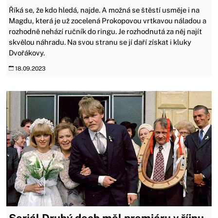
Říká se, že kdo hledá, najde. A možná se štěstí usměje i na
Magdu, která je už zocelená Prokopovou vrtkavou náladou a
rozhodně nehází ručník do ringu. Je rozhodnutá za něj najít
skvělou náhradu. Na svou stranu se jí daří získat i kluky
Dvořákovy.
18.09.2023
Seriál Druhý dech měl premiéru v říjnu