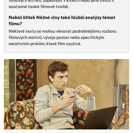
filmových kritiků, úspěšnost v kinech nebo jeho místo v
současné české filmové tvorbě.
Nabízí štítek Něžné vlny také hlubší analýzy témat
filmu?
Některé texty se mohou věnovat podrobnějšímu rozboru
filmových motivů, vývoje postav nebo specifickým
narativním prvkům, které film využívá.