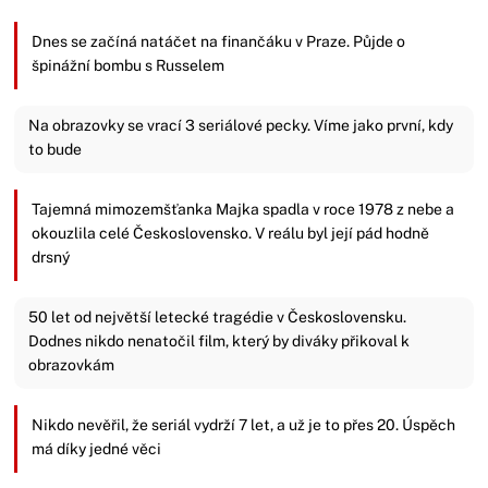
Dnes se začíná natáčet na finančáku v Praze. Půjde o
špinážní bombu s Russelem
Na obrazovky se vrací 3 seriálové pecky. Víme jako první, kdy
to bude
Tajemná mimozemšťanka Majka spadla v roce 1978 z nebe a
okouzlila celé Československo. V reálu byl její pád hodně
drsný
50 let od největší letecké tragédie v Československu.
Dodnes nikdo nenatočil film, který by diváky přikoval k
obrazovkám
Nikdo nevěřil, že seriál vydrží 7 let, a už je to přes 20. Úspěch
má díky jedné věci