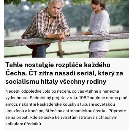
Tahle nostalgie rozpláče každého
Čecha. ČT zítra nasadí seriál, který za
socialismu hltaly všechny rodiny
Nedělní odpoledne volá po něčem, co vás vtáhne a nenechá
vydechnout. Sedmidílný projekt z roku 1982 nabídne drama plné
emocí, riskantní kaskadérské kousky s luxusní sovětskou
limuzínou a koně pojištěné na astronomickou částku. Připravte
se na příběh, kde se láska ke zvířatům střetává s chladným
kalkulem úředníků.