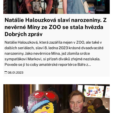
Natálie Halouzková slaví narozeniny. Z
nevěrné Míny ze ZOO se stala hvězda
Dobrých zpráv
Natálie Halouzková, která zazářila nejen v ZOO, ale také v
dalších seriálech, slaví 8. ledna 2023 krásné dvaadvacáté
narozeniny. Jako nevěrnice Mína, jež zlomila srdce
sympaťákovi Markovi, si přízeň diváků zřejmě nezískala.
Povede se jí to coby amatérské reportérce Báře z...
08.01.2023