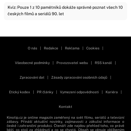
Kvíz: Pouze 1 z 10 pamětníků dokáže správně poznat všech 10
českých filmů a seriálů 90. let
Zavřít reklamu
O nás
|
Redakce
|
Reklama
|
Cookies
|
Všeobecné podmínky
|
Provozovatel webu
|
RSS kanál
|
Zpracování dat
|
Zásady zpracování osobních údajů
|
Etický kodex
|
PR články
|
Vymezení odpovědnosti
|
Kariéra
|
Kontakt
Kinotip.cz je online magazín zaměřený na svět filmu, seriálů a televizní
zábavy. Přináší aktuální novinky, zajímavosti z zákulisí informace o
české i zahraniční produkci. Čtenáři zde najdou přehled toho, co právě
běží, co stojí za zhlédnutí a co se chystá. Obsah se věnuje oblíbeným