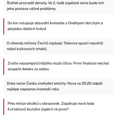
Štáfek prozradil detaily. Ve 2. řadě úspěšné série bude mít
jeho postava vážné problémy
Do kin vstupuje absurdní komedie s Ondřejem Vetchým a
plejádou dalších hvězd
O víkendu miliony Čechů zajásají: Televize spustí největší
nálož kultovních trháků
Zvolte nejsympatičtějšího muže Ulice. První finalista nechal
soupeře daleko za sebou
Dnes večer Česko znehybní smíchy: Nova ve 20:20 odpálí
nejlépe napsanou komedii roku
Přes milion diváků u obrazovek. Zopakuje nová řada
Extraktorů brutální úspěch té první?