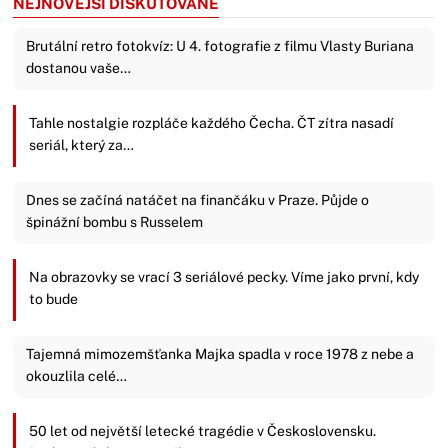
NEJNOVĚJŠÍ DISKUTOVANÉ
Brutální retro fotokvíz: U 4. fotografie z filmu Vlasty Buriana
dostanou vaše…
Tahle nostalgie rozpláče každého Čecha. ČT zítra nasadí
seriál, který za…
Dnes se začíná natáčet na finančáku v Praze. Půjde o
špinážní bombu s Russelem
Na obrazovky se vrací 3 seriálové pecky. Víme jako první, kdy
to bude
Tajemná mimozemšťanka Majka spadla v roce 1978 z nebe a
okouzlila celé…
50 let od největší letecké tragédie v Československu.