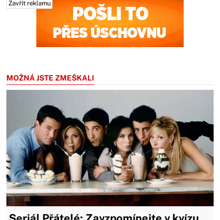
Zavřít reklamu
Zavřít reklamu
MOŽNÁ JSTE ZMEŠKALI
Seriál Přátelé: Zavzpomínejte v kvízu