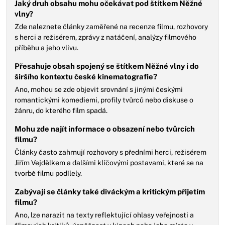
Jaký druh obsahu mohu očekávat pod štítkem Něžné
vlny?
Zde naleznete články zaměřené na recenze filmu, rozhovory
s herci a režisérem, zprávy z natáčení, analýzy filmového
příběhu a jeho vlivu.
Přesahuje obsah spojený se štítkem Něžné vlny i do
širšího kontextu české kinematografie?
Ano, mohou se zde objevit srovnání s jinými českými
romantickými komediemi, profily tvůrců nebo diskuse o
žánru, do kterého film spadá.
Mohu zde najít informace o obsazení nebo tvůrcích
filmu?
Články často zahrnují rozhovory s předními herci, režisérem
Jiřím Vejdělkem a dalšími klíčovými postavami, které se na
tvorbě filmu podílely.
Zabývají se články také diváckým a kritickým přijetím
filmu?
Ano, lze narazit na texty reflektující ohlasy veřejnosti a