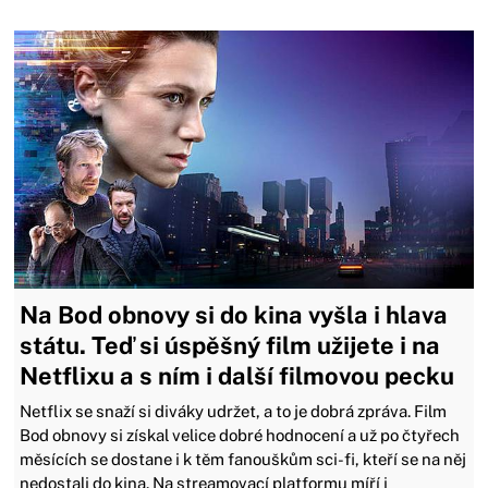
Na Bod obnovy si do kina vyšla i hlava
státu. Teď si úspěšný film užijete i na
Netflixu a s ním i další filmovou pecku
Netflix se snaží si diváky udržet, a to je dobrá zpráva. Film
Bod obnovy si získal velice dobré hodnocení a už po čtyřech
měsících se dostane i k těm fanouškům sci-fi, kteří se na něj
nedostali do kina. Na streamovací platformu míří i