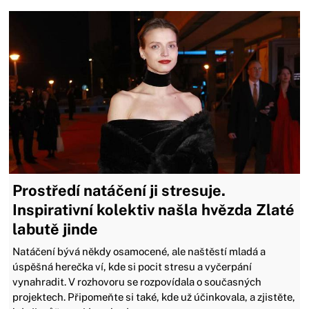
Prostředí natáčení ji stresuje.
Inspirativní kolektiv našla hvězda Zlaté
labutě jinde
Natáčení bývá někdy osamocené, ale naštěstí mladá a
úspěšná herečka ví, kde si pocit stresu a vyčerpání
vynahradit. V rozhovoru se rozpovídala o současných
projektech. Připomeňte si také, kde už účinkovala, a zjistěte,