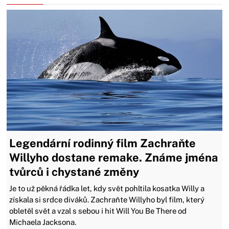
Legendární rodinný film Zachraňte
Willyho dostane remake. Známe jména
tvůrců i chystané změny
Je to už pěkná řádka let, kdy svět pohltila kosatka Willy a
získala si srdce diváků. Zachraňte Willyho byl film, který
obletěl svět a vzal s sebou i hit Will You Be There od
Michaela Jacksona.