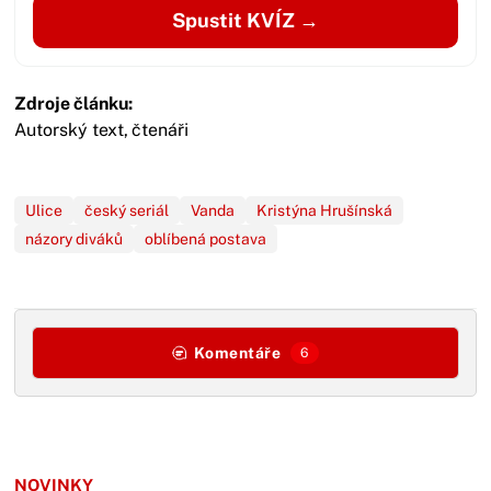
Spustit KVÍZ →
Zdroje článku:
Autorský text,
čtenáři
Ulice
český seriál
Vanda
Kristýna Hrušínská
názory diváků
oblíbená postava
Komentáře
6
NOVINKY