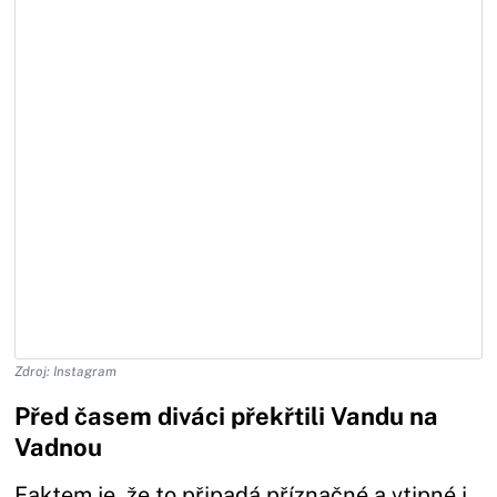
Zdroj: Instagram
Před časem diváci překřtili Vandu na
Vadnou
Faktem je, že to připadá příznačné a vtipné i