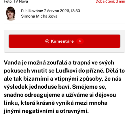
Foto: TV Nova
Doba čtení: 3 min
Publikováno: 7. června 2026, 13:30
Simona Michálková
Komentáře
6
Vanda je možná zoufalá a trapná ve svých
pokusech vnutit se Luďkovi do přízně. Dělá to
ale tak bizarními a vtipnými způsoby, že nás
výsledek jednoduše baví. Smějeme se,
snadno odreagujeme a užíváme si dějovou
linku, která krásně vyniká mezi mnoha
jinými negativními a otravnými.
Začátek reklamy
Konec reklamy