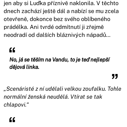
jen aby si Luďka příznivě naklonila. V těchto
dnech zachází ještě dál a nabízí se mu zcela
otevřeně, dokonce bez svého oblíbeného
prádélka. Ani tvrdé odmítnutí ji zřejmě
neodradí od dalších bláznivých nápadů…
No, já se těším na Vandu, to je teď nejlepší
dějová linka.
„Scenáristé z ní udělali velkou zoufalku. Tohle
normální ženská neudělá. Vtírat se tak
chlapovi.“