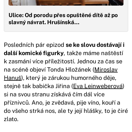
Ulice: Od porodu přes opuštěné dítě až po
slavný návrat. Hrušínská…
Posledních pár epizod
se ke slovu dostávají i
další komické figurky
, takže máme naštěstí
k zasmání více příležitostí. Jednou za čas se
na scéně objeví Tonda Hložánek (
Miroslav
Hanuš
), který je zárukou humorného děje,
stejně tak babička Jiřina (
Eva Leinweberová
)
si na svou stranu získává čím dál více
příznivců. Ano, je zvědavá, pije víno, kouří a
do všeho strká nos, ale ty její hlášky, to je čiré
zlato.