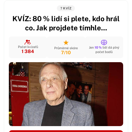
? KVÍZ
KVÍZ: 80 % lidí si plete, kdo hrál
co. Jak projdete tímhle...
Počet kvízařů
Jen
10 %
lidí dá plný
Průměrné skóre
1 384
7/10
počet bodů