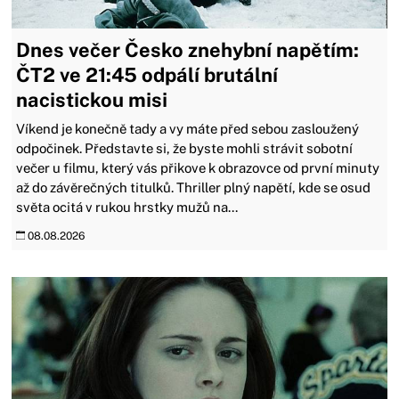
Dnes večer Česko znehybní napětím:
ČT2 ve 21:45 odpálí brutální
nacistickou misi
Víkend je konečně tady a vy máte před sebou zasloužený
odpočinek. Představte si, že byste mohli strávit sobotní
večer u filmu, který vás přikove k obrazovce od první minuty
až do závěrečných titulků. Thriller plný napětí, kde se osud
světa ocitá v rukou hrstky mužů na...
08.08.2026