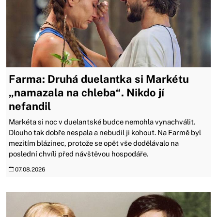
Farma: Druhá duelantka si Markétu
„namazala na chleba“. Nikdo jí
nefandil
Markéta si noc v duelantské budce nemohla vynachválit.
Dlouho tak dobře nespala a nebudil ji kohout. Na Farmě byl
mezitím blázinec, protože se opět vše dodělávalo na
poslední chvíli před návštěvou hospodáře.
07.08.2026