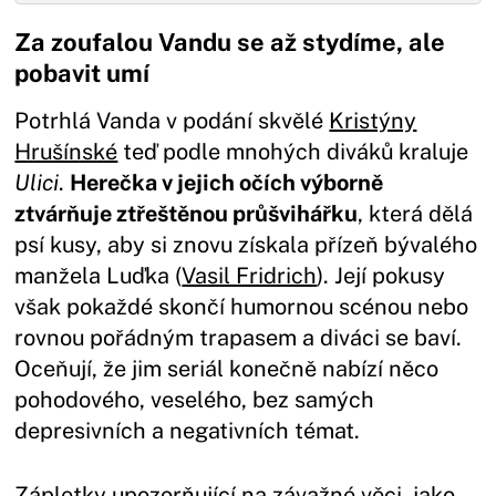
Za zoufalou Vandu se až stydíme, ale
pobavit umí
Potrhlá Vanda v podání skvělé
Kristýny
Hrušínské
teď podle mnohých diváků kraluje
Ulici
.
Herečka v jejich očích výborně
ztvárňuje ztřeštěnou průšvihářku
, která dělá
psí kusy, aby si znovu získala přízeň bývalého
manžela Luďka (
Vasil Fridrich
). Její pokusy
však pokaždé skončí humornou scénou nebo
rovnou pořádným trapasem a diváci se baví.
Oceňují, že jim seriál konečně nabízí něco
pohodového, veselého, bez samých
depresivních a negativních témat.
Zápletky upozorňující na závažné věci, jako