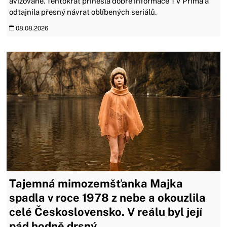
avízované. Tentokrát přinesla dobré informace TV Prima a
odtajnila přesný návrat oblíbených seriálů.
08.08.2026
Tajemná mimozemšťanka Majka
spadla v roce 1978 z nebe a okouzlila
celé Československo. V reálu byl její
pád hodně drsný