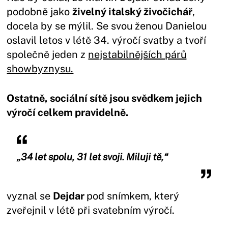
podobně jako
živelný italský živočichář
,
docela by se mýlil. Se svou ženou Danielou
oslavil letos v létě 34. výročí svatby a tvoří
společně jeden z
nejstabilnějších párů
showbyznysu.
Ostatně, sociální sítě jsou svědkem jejich
výročí celkem pravidelně.
„34 let spolu, 31 let svoji. Miluji tě,“
vyznal se
Dejdar
pod snímkem, který
zveřejnil v létě při svatebním výročí.