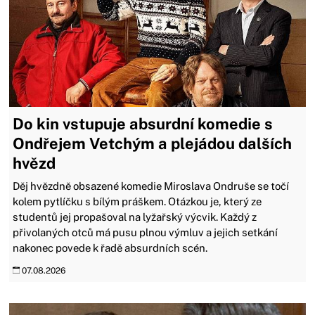
Do kin vstupuje absurdní komedie s
Ondřejem Vetchým a plejádou dalších
hvězd
Děj hvězdně obsazené komedie Miroslava Ondruše se točí
kolem pytlíčku s bílým práškem. Otázkou je, který ze
studentů jej propašoval na lyžařský výcvik. Každý z
přivolaných otců má pusu plnou výmluv a jejich setkání
nakonec povede k řadě absurdních scén.
07.08.2026