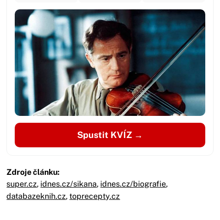
Spustit KVÍZ →
Zdroje článku:
super.cz
,
idnes.cz/sikana
,
idnes.cz/biografie
,
databazeknih.cz
,
toprecepty.cz