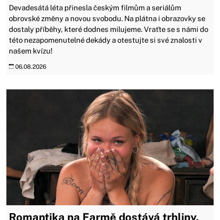
Devadesátá léta přinesla českým filmům a seriálům
obrovské změny a novou svobodu. Na plátna i obrazovky se
dostaly příběhy, které dodnes milujeme. Vraťte se s námi do
této nezapomenutelné dekády a otestujte si své znalosti v
našem kvízu!
06.08.2026
Romantika na Farmě dostává trhliny.