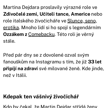
Martina Dejdara proslavily výrazné role ve
Zdivočelé zemi, Učiteli tance, Americe
nebo
role italského živočicháře ve
Slunce, seno,
erotika
. Mnoho lidí si ho spojí s legendárním
Ozzákem z
Comebacku
. Této roli je věrný
stále.
Před pár dny se z dovolené ozval svým
fanouškům na Instagramu s tím, že již
33 let
připíjí na zdraví
své milované ženě. Kde jinde,
než v Itálii.
Kdepak ten vášnivý živočichář
Kdo by čekal, že Martin Dejdar střídá ženy