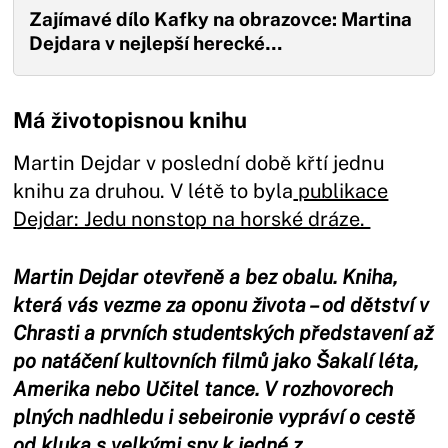
Zajímavé dílo Kafky na obrazovce: Martina
Dejdara v nejlepší herecké…
Má životopisnou knihu
Martin Dejdar v poslední době křtí jednu
knihu za druhou. V létě to byla
publikace
Dejdar: Jedu nonstop na horské dráze.
Martin Dejdar otevřeně a bez obalu. Kniha,
která vás vezme za oponu života – od dětství v
Chrasti a prvních studentských představení až
po natáčení kultovních filmů jako Šakalí léta,
Amerika nebo Učitel tance. V rozhovorech
plných nadhledu i sebeironie vypráví o cestě
od kluka s velkými sny k jedné z