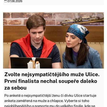
07.08.2026
Zvolte nejsympatičtějšího muže Ulice.
První finalista nechal soupeře daleko
za sebou
Po anketě o nejsympatičtější ženu či dívku Ulice startuje
anketa zaměřená na muže a chlapce. Vyberte si toho
nejoblíbenějšího a pomozte mu do velkého finále, kde se