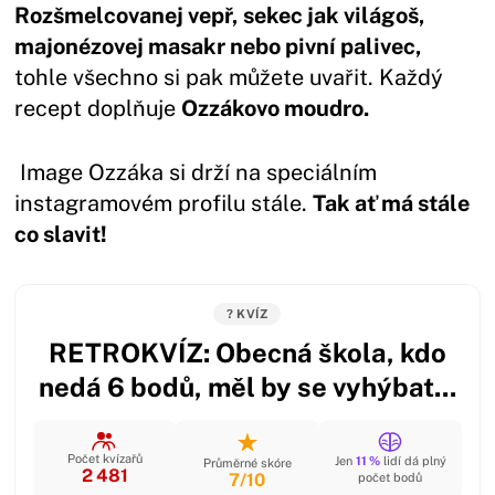
Rozšmelcovanej vepř, sekec jak világoš,
majonézovej masakr nebo pivní palivec,
tohle všechno si pak můžete uvařit. Každý
recept doplňuje
Ozzákovo moudro.
Image Ozzáka si drží na speciálním
instagramovém profilu stále.
Tak ať má stále
co slavit!
? KVÍZ
RETROKVÍZ: Obecná škola, kdo
nedá 6 bodů, měl by se vyhýbat...
Počet kvízařů
Jen
11 %
lidí dá plný
Průměrné skóre
2 481
7/10
počet bodů