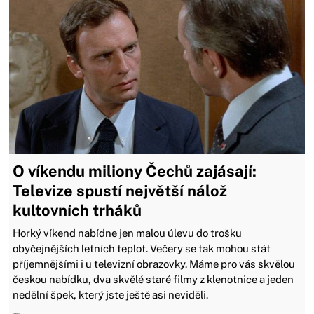
O víkendu miliony Čechů zajásají:
Televize spustí největší nálož
kultovních trháků
Horký víkend nabídne jen malou úlevu do trošku
obyčejnějších letních teplot. Večery se tak mohou stát
příjemnějšími i u televizní obrazovky. Máme pro vás skvělou
českou nabídku, dva skvělé staré filmy z klenotnice a jeden
nedělní špek, který jste ještě asi neviděli.