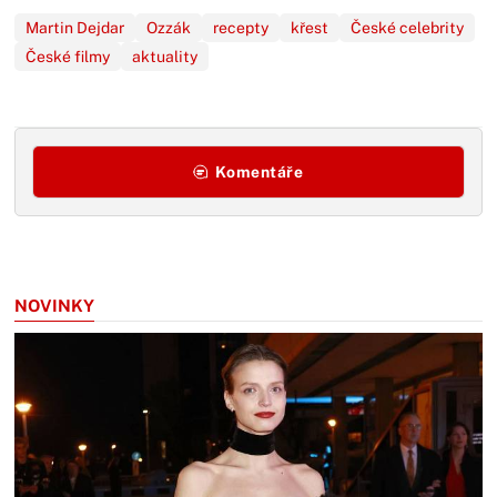
Martin Dejdar
Ozzák
recepty
křest
České celebrity
České filmy
aktuality
Komentáře
NOVINKY