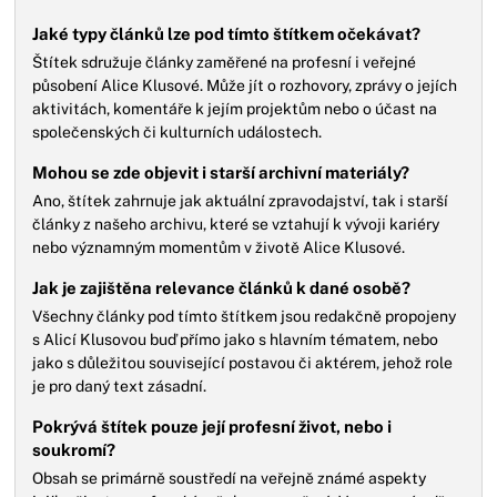
Jaké typy článků lze pod tímto štítkem očekávat?
Štítek sdružuje články zaměřené na profesní i veřejné
působení Alice Klusové. Může jít o rozhovory, zprávy o jejích
aktivitách, komentáře k jejím projektům nebo o účast na
společenských či kulturních událostech.
Mohou se zde objevit i starší archivní materiály?
Ano, štítek zahrnuje jak aktuální zpravodajství, tak i starší
články z našeho archivu, které se vztahují k vývoji kariéry
nebo významným momentům v životě Alice Klusové.
Jak je zajištěna relevance článků k dané osobě?
Všechny články pod tímto štítkem jsou redakčně propojeny
s Alicí Klusovou buď přímo jako s hlavním tématem, nebo
jako s důležitou související postavou či aktérem, jehož role
je pro daný text zásadní.
Pokrývá štítek pouze její profesní život, nebo i
soukromí?
Obsah se primárně soustředí na veřejně známé aspekty