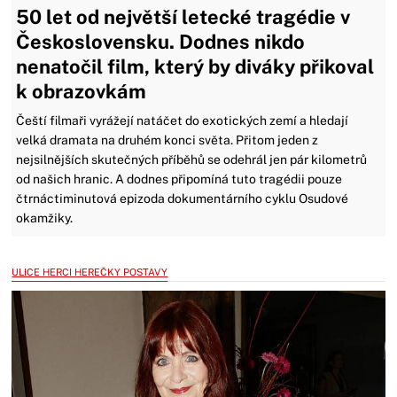
50 let od největší letecké tragédie v
Československu. Dodnes nikdo
nenatočil film, který by diváky přikoval
k obrazovkám
Čeští filmaři vyrážejí natáčet do exotických zemí a hledají
velká dramata na druhém konci světa. Přitom jeden z
nejsilnějších skutečných příběhů se odehrál jen pár kilometrů
od našich hranic. A dodnes připomíná tuto tragédii pouze
čtrnáctiminutová epizoda dokumentárního cyklu Osudové
okamžiky.
ULICE HERCI HEREČKY POSTAVY