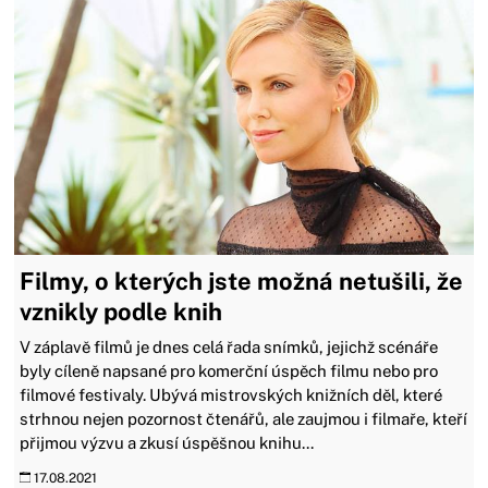
Filmy, o kterých jste možná netušili, že
vznikly podle knih
V záplavě filmů je dnes celá řada snímků, jejichž scénáře
byly cíleně napsané pro komerční úspěch filmu nebo pro
filmové festivaly. Ubývá mistrovských knižních děl, které
strhnou nejen pozornost čtenářů, ale zaujmou i filmaře, kteří
přijmou výzvu a zkusí úspěšnou knihu...
17.08.2021