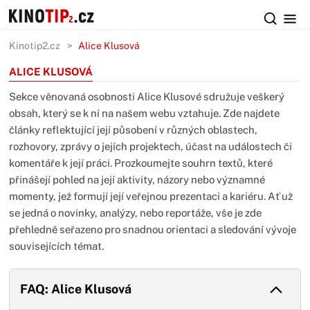
Kinotip2.cz
Alice Klusová
ALICE KLUSOVÁ
Sekce věnovaná osobnosti Alice Klusové sdružuje veškerý
obsah, který se k ní na našem webu vztahuje. Zde najdete
články reflektující její působení v různých oblastech,
rozhovory, zprávy o jejích projektech, účast na událostech či
komentáře k její práci. Prozkoumejte souhrn textů, které
přinášejí pohled na její aktivity, názory nebo významné
momenty, jež formují její veřejnou prezentaci a kariéru. Ať už
se jedná o novinky, analýzy, nebo reportáže, vše je zde
přehledně seřazeno pro snadnou orientaci a sledování vývoje
souvisejících témat.
FAQ: Alice Klusová