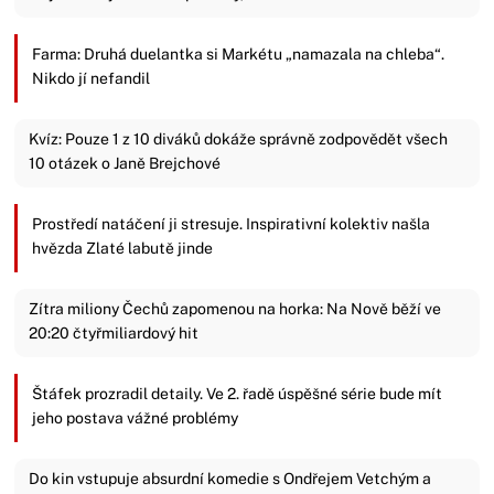
Farma: Druhá duelantka si Markétu „namazala na chleba“.
Nikdo jí nefandil
Kvíz: Pouze 1 z 10 diváků dokáže správně zodpovědět všech
10 otázek o Janě Brejchové
Prostředí natáčení ji stresuje. Inspirativní kolektiv našla
hvězda Zlaté labutě jinde
Zítra miliony Čechů zapomenou na horka: Na Nově běží ve
20:20 čtyřmiliardový hit
Štáfek prozradil detaily. Ve 2. řadě úspěšné série bude mít
jeho postava vážné problémy
Do kin vstupuje absurdní komedie s Ondřejem Vetchým a