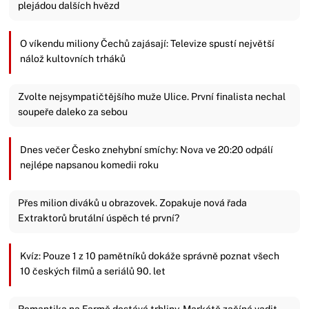
plejádou dalších hvězd
O víkendu miliony Čechů zajásají: Televize spustí největší
nálož kultovních trháků
Zvolte nejsympatičtějšího muže Ulice. První finalista nechal
soupeře daleko za sebou
Dnes večer Česko znehybní smíchy: Nova ve 20:20 odpálí
nejlépe napsanou komedii roku
Přes milion diváků u obrazovek. Zopakuje nová řada
Extraktorů brutální úspěch té první?
Kvíz: Pouze 1 z 10 pamětníků dokáže správně poznat všech
10 českých filmů a seriálů 90. let
Romantika na Farmě dostává trhliny. Markétě začíná vadit