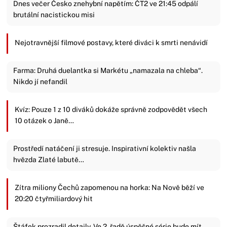
Dnes večer Česko znehybní napětím: ČT2 ve 21:45 odpálí
brutální nacistickou misi
Nejotravnější filmové postavy, které diváci k smrti nenávidí
Farma: Druhá duelantka si Markétu „namazala na chleba“.
Nikdo jí nefandil
Kvíz: Pouze 1 z 10 diváků dokáže správně zodpovědět všech
10 otázek o Janě…
Prostředí natáčení ji stresuje. Inspirativní kolektiv našla
hvězda Zlaté labutě…
Zítra miliony Čechů zapomenou na horka: Na Nově běží ve
20:20 čtyřmiliardový hit
Štáfek prozradil detaily. Ve 2. řadě úspěšné série bude mít