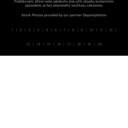
Publikování, šíření nebo jakékoliv jiné užití obsahu komerčním
způsobem, je bez písemného souhlasu zakázáno.
Stock Photos provided by our partner
Depositphotos
1
|
2
|
3
|
4
|
5
|
6
|
7
|
8
|
9
|
10
|
11
|
12
|
13
|
14
|
15
|
16
|
17
|
18
|
19
|
20