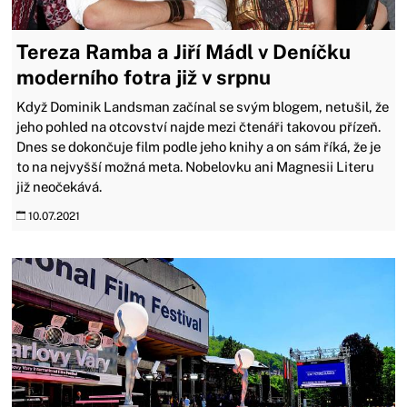
Tereza Ramba a Jiří Mádl v Deníčku
moderního fotra již v srpnu
Když Dominik Landsman začínal se svým blogem, netušil, že
jeho pohled na otcovství najde mezi čtenáři takovou přízeň.
Dnes se dokončuje film podle jeho knihy a on sám říká, že je
to na nejvyšší možná meta. Nobelovku ani Magnesii Literu
již neočekává.
10.07.2021