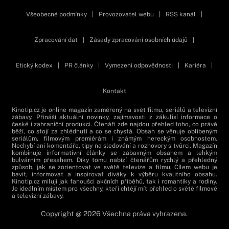
Všeobecné podmínky
|
Provozovatel webu
|
RSS kanál
|
Zpracování dat
|
Zásady zpracování osobních údajů
|
Etický kodex
|
PR články
|
Vymezení odpovědnosti
|
Kariéra
|
Kontakt
Kinotip.cz je online magazín zaměřený na svět filmu, seriálů a televizní
zábavy. Přináší aktuální novinky, zajímavosti z zákulisí informace o
české i zahraniční produkci. Čtenáři zde najdou přehled toho, co právě
běží, co stojí za zhlédnutí a co se chystá. Obsah se věnuje oblíbeným
seriálům, filmovým premiérám i známým hereckým osobnostem.
Nechybí ani komentáře, tipy na sledování a rozhovory s tvůrci. Magazín
kombinuje informativní články se zábavným obsahem a lehkým
bulvárním přesahem. Díky tomu nabízí čtenářům rychlý a přehledný
způsob, jak se zorientovat ve světě televize a filmu. Cílem webu je
bavit, informovat a inspirovat diváky k výběru kvalitního obsahu.
Kinotip.cz milují jak fanoušci akčních příběhů, tak i romantiky a rodiny.
Je ideálním místem pro všechny, kteří chtějí mít přehled o světě filmové
a televizní zábavy.
Copyright @ 2026 Všechna práva vyhrazena.