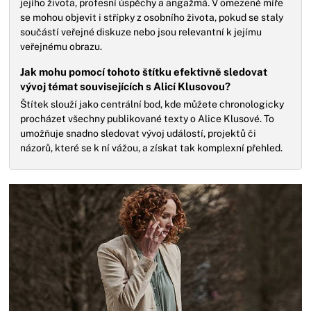
jejího života, profesní úspěchy a angažmá. V omezené míře
se mohou objevit i střípky z osobního života, pokud se staly
součástí veřejné diskuze nebo jsou relevantní k jejímu
veřejnému obrazu.
Jak mohu pomocí tohoto štítku efektivně sledovat
vývoj témat souvisejících s Alicí Klusovou?
Štítek slouží jako centrální bod, kde můžete chronologicky
procházet všechny publikované texty o Alice Klusové. To
umožňuje snadno sledovat vývoj událostí, projektů či
názorů, které se k ní vážou, a získat tak komplexní přehled.