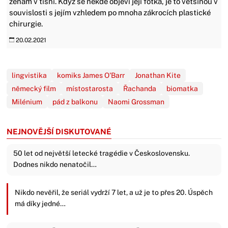
ženám v tísni. Když se někde objeví její fotka, je to většinou v
souvislosti s jejím vzhledem po mnoha zákrocích plastické
chirurgie.
20.02.2021
lingvistika
komiks James O'Barr
Jonathan Kite
německý film
místostarosta
Řachanda
biomatka
Milénium
pád z balkonu
Naomi Grossman
NEJNOVĚJŠÍ DISKUTOVANÉ
50 let od největší letecké tragédie v Československu.
Dodnes nikdo nenatočil…
Nikdo nevěřil, že seriál vydrží 7 let, a už je to přes 20. Úspěch
má díky jedné…