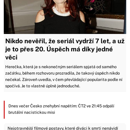
Nikdo nevěřil, že seriál vydrží 7 let, a už
je to přes 20. Úspěch má díky jedné
věci
Herečka, která je s nekonečným seriálem spjatá od samého
začátku, během rozhovoru prozradila, že takový úspěch nikdo
nečekal. Zároveň uvedla, v čem převládající popularita podle ní
spočívá. Je to vlastně úplně jednoduché.
Dnes večer Česko znehybní napětím: ČT2 ve 21:45 odpálí
brutální nacistickou misi
Nejotravnější filmové postavy, které diváci k smrti nenávidí