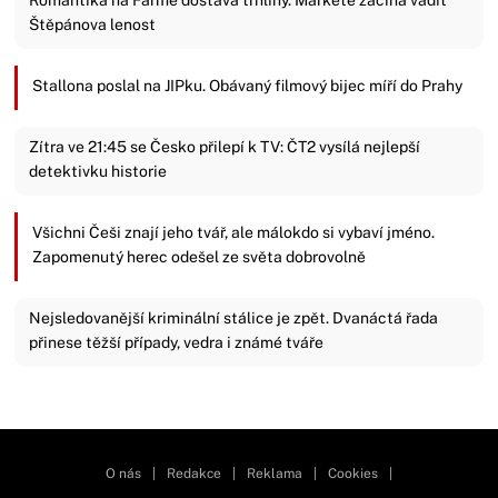
Štěpánova lenost
Stallona poslal na JIPku. Obávaný filmový bijec míří do Prahy
Zítra ve 21:45 se Česko přilepí k TV: ČT2 vysílá nejlepší
detektivku historie
Všichni Češi znají jeho tvář, ale málokdo si vybaví jméno.
Zapomenutý herec odešel ze světa dobrovolně
Nejsledovanější kriminální stálice je zpět. Dvanáctá řada
přinese těžší případy, vedra i známé tváře
Zavřít reklamu
O nás
|
Redakce
|
Reklama
|
Cookies
|