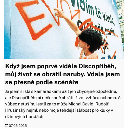
Když jsem poprvé viděla Discopříběh,
můj život se obrátil naruby. Vdala jsem
se přesně podle scénáře
Já jsem si šla s kamarádkami užít jen obyčejné odpoledne,
ale Discopříběh mi nečekaně obrátil život vzhůru nohama. A
vůbec netuším, jestli za to může Michal David, Rudolf
Hrušínský nejml. nebo moje tehdejší slabost pro kluky v
džínových bundách.
07.05.2025