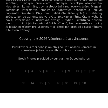
seriálům, filmovým premiérám i známým hereckým osobnostem.
Nechybí ani komentáře, tipy na sledování a rozhovory s tvůrci. Magazín
kombinuje informativní články se zábavným obsahem a lehkým
bulvárním přesahem. Díky tomu nabízí čtenářům rychlý a přehledný
způsob, jak se zorientovat ve světě televize a filmu. Cílem webu je
bavit, informovat a inspirovat diváky k výběru kvalitního obsahu.
Kinotip.cz milují jak fanoušci akčních příběhů, tak i romantiky a rodiny.
Je ideálním místem pro všechny, kteří chtějí mít přehled o světě filmové
a televizní zábavy.
Copyright @ 2026 Všechna práva vyhrazena.
Publikování, šíření nebo jakékoliv jiné užití obsahu komerčním
způsobem, je bez písemného souhlasu zakázáno.
Stock Photos provided by our partner
Depositphotos
1
|
2
|
3
|
4
|
5
|
6
|
7
|
8
|
9
|
10
|
11
|
12
|
13
|
14
|
15
|
16
|
17
|
18
|
19
|
20