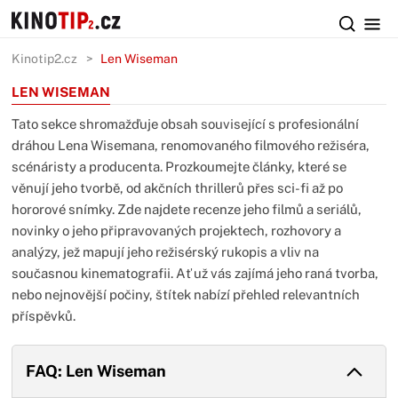
Kinotip2.cz
Len Wiseman
LEN WISEMAN
Tato sekce shromažďuje obsah související s profesionální
dráhou Lena Wisemana, renomovaného filmového režiséra,
scénáristy a producenta. Prozkoumejte články, které se
věnují jeho tvorbě, od akčních thrillerů přes sci-fi až po
hororové snímky. Zde najdete recenze jeho filmů a seriálů,
novinky o jeho připravovaných projektech, rozhovory a
analýzy, jež mapují jeho režisérský rukopis a vliv na
současnou kinematografii. Ať už vás zajímá jeho raná tvorba,
nebo nejnovější počiny, štítek nabízí přehled relevantních
příspěvků.
FAQ: Len Wiseman