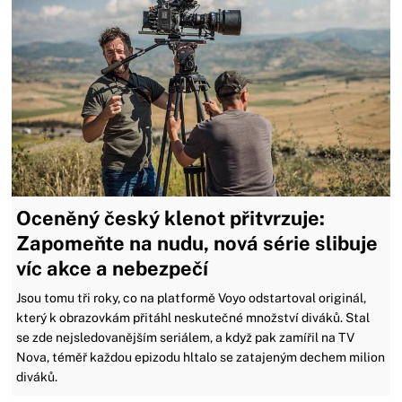
Oceněný český klenot přitvrzuje:
Zapomeňte na nudu, nová série slibuje
víc akce a nebezpečí
Jsou tomu tři roky, co na platformě Voyo odstartoval originál,
který k obrazovkám přitáhl neskutečné množství diváků. Stal
se zde nejsledovanějším seriálem, a když pak zamířil na TV
Nova, téměř každou epizodu hltalo se zatajeným dechem milion
diváků.