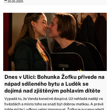
20.05.2025
Dnes v Ulici: Bohunka Žofku přivede na
nápad sdíleného bytu a Luděk se
dojímá nad zjištěným pohlavím dítěte
Vypadá to, že Vanda konečně dospívá. Už nehledá naději ve
hvězdách a místo toho se snaží být dobrou matkou. A právě
tohle může Luďkovi velmi imponovat. Žofka je nucena odejít