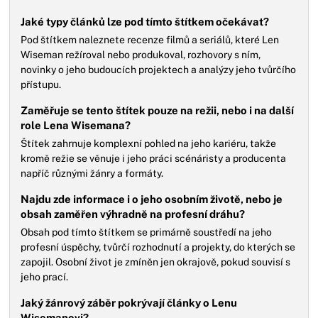
Jaké typy článků lze pod tímto štítkem očekávat?
Pod štítkem naleznete recenze filmů a seriálů, které Len
Wiseman režíroval nebo produkoval, rozhovory s ním,
novinky o jeho budoucích projektech a analýzy jeho tvůrčího
přístupu.
Zaměřuje se tento štítek pouze na režii, nebo i na další
role Lena Wisemana?
Štítek zahrnuje komplexní pohled na jeho kariéru, takže
kromě režie se věnuje i jeho práci scénáristy a producenta
napříč různými žánry a formáty.
Najdu zde informace i o jeho osobním životě, nebo je
obsah zaměřen výhradně na profesní dráhu?
Obsah pod tímto štítkem se primárně soustředí na jeho
profesní úspěchy, tvůrčí rozhodnutí a projekty, do kterých se
zapojil. Osobní život je zmíněn jen okrajově, pokud souvisí s
jeho prací.
Jaký žánrový záběr pokrývají články o Lenu
Wisemanovi?