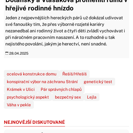
hřejivé rodinné hnízdo
Jeden z nejpevnějších hereckých párů už dokázal udivovat
své fanoušky tím, že přes výborně rozjeté kariéry
nezanedbal ani rodinný život a čtyři děti zvládl vychovávat i
při náročném pracovním nasazení. A to rozhodně u tak
nejistého povolání, jakým je herectví, není snadné.
28.04.2025
ocelová konstrukce domu
Řešíš/Hřešíš
konspirační výbor na záchranu Strání
genetický test
Krámek v Ulici
Pár správných chlapů
psychologický aspekt
bezpečný sex
Lejla
Váha v pekle
NEJNOVĚJŠÍ DISKUTOVANÉ