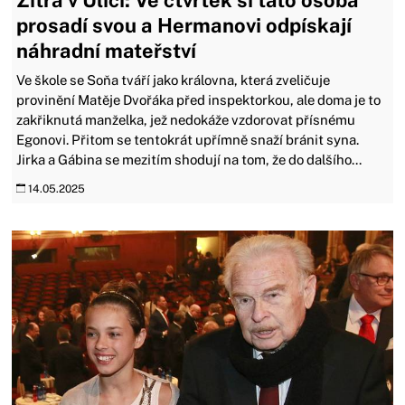
Zítra v Ulici: Ve čtvrtek si tato osoba
prosadí svou a Hermanovi odpískají
náhradní mateřství
Ve škole se Soňa tváří jako královna, která zveličuje
provinění Matěje Dvořáka před inspektorkou, ale doma je to
zakřiknutá manželka, jež nedokáže vzdorovat přísnému
Egonovi. Přitom se tentokrát upřímně snaží bránit syna.
Jirka a Gábina se mezitím shodují na tom, že do dalšího...
14.05.2025