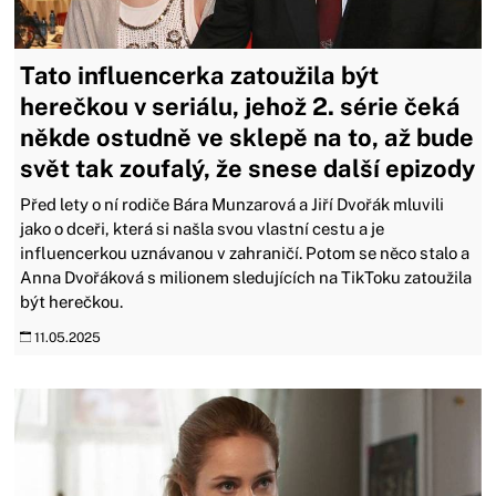
Tato influencerka zatoužila být
herečkou v seriálu, jehož 2. série čeká
někde ostudně ve sklepě na to, až bude
svět tak zoufalý, že snese další epizody
Před lety o ní rodiče Bára Munzarová a Jiří Dvořák mluvili
jako o dceři, která si našla svou vlastní cestu a je
influencerkou uznávanou v zahraničí. Potom se něco stalo a
Anna Dvořáková s milionem sledujících na TikToku zatoužila
být herečkou.
11.05.2025