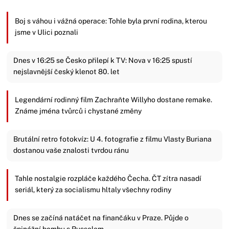
Boj s váhou i vážná operace: Tohle byla první rodina, kterou
jsme v Ulici poznali
Dnes v 16:25 se Česko přilepí k TV: Nova v 16:25 spustí
nejslavnější český klenot 80. let
Legendární rodinný film Zachraňte Willyho dostane remake.
Známe jména tvůrců i chystané změny
Brutální retro fotokvíz: U 4. fotografie z filmu Vlasty Buriana
dostanou vaše znalosti tvrdou ránu
Tahle nostalgie rozpláče každého Čecha. ČT zítra nasadí
seriál, který za socialismu hltaly všechny rodiny
Dnes se začíná natáčet na finančáku v Praze. Půjde o
špinážní bombu s Russelem