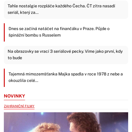
Tahle nostalgie rozpláče každého Čecha. ČT zítra nasadí
seriál, který za…
Dnes se začíná natáčet na finančáku v Praze. Půjde o
špinážní bombu s Russelem
Na obrazovky se vrací 3 seriálové pecky. Víme jako první, kdy
to bude
Tajemná mimozemšťanka Majka spadla v roce 1978 z nebe a
okouzlila celé…
NOVINKY
ZAHRANIČNÍ FILMY