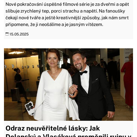
Nové pokračování úspěšné filmové série je za dveřmi a opět
slibuje zrychlený tep, porci strachu a napětí. Na fanoušky
čekají nové tváře a ještě kreativnější způsoby, jak nám smrt
připomene, že ji neošálíme a je jasným vítězem.
15.05.2025
Odraz neuvěřitelné lásky: Jak
Dolanský a Vlasáková proměnili ruinu v