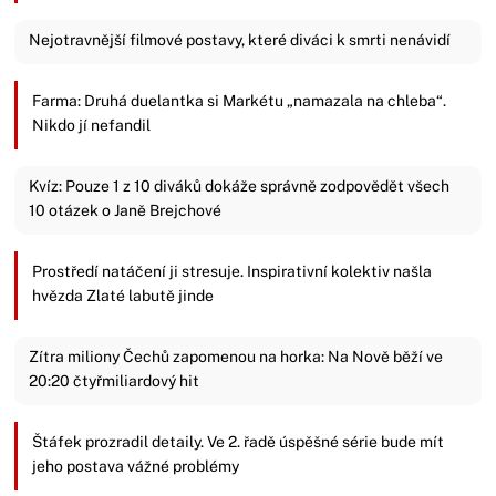
Nejotravnější filmové postavy, které diváci k smrti nenávidí
Farma: Druhá duelantka si Markétu „namazala na chleba“.
Nikdo jí nefandil
Kvíz: Pouze 1 z 10 diváků dokáže správně zodpovědět všech
10 otázek o Janě Brejchové
Prostředí natáčení ji stresuje. Inspirativní kolektiv našla
hvězda Zlaté labutě jinde
Zítra miliony Čechů zapomenou na horka: Na Nově běží ve
20:20 čtyřmiliardový hit
Štáfek prozradil detaily. Ve 2. řadě úspěšné série bude mít
jeho postava vážné problémy