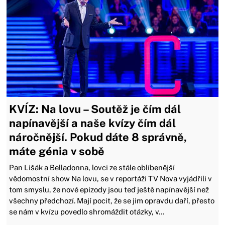
KVÍZ: Na lovu – Soutěž je čím dál
napínavější a naše kvízy čím dál
náročnější. Pokud dáte 8 správně,
máte génia v sobě
Pan Lišák a Belladonna, lovci ze stále oblíbenější
vědomostní show Na lovu, se v reportáži TV Nova vyjádřili v
tom smyslu, že nové epizody jsou teď ještě napínavější než
všechny předchozí. Mají pocit, že se jim opravdu daří, přesto
se nám v kvízu povedlo shromáždit otázky, v...