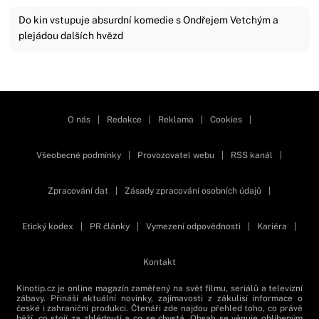
Do kin vstupuje absurdní komedie s Ondřejem Vetchým a
plejádou dalších hvězd
Zavřít reklamu
O nás
|
Redakce
|
Reklama
|
Cookies
|
Všeobecné podmínky
|
Provozovatel webu
|
RSS kanál
|
Zpracování dat
|
Zásady zpracování osobních údajů
|
Etický kodex
|
PR články
|
Vymezení odpovědnosti
|
Kariéra
|
Kontakt
Kinotip.cz je online magazín zaměřený na svět filmu, seriálů a televizní
zábavy. Přináší aktuální novinky, zajímavosti z zákulisí informace o
české i zahraniční produkci. Čtenáři zde najdou přehled toho, co právě
běží, co stojí za zhlédnutí a co se chystá. Obsah se věnuje oblíbeným