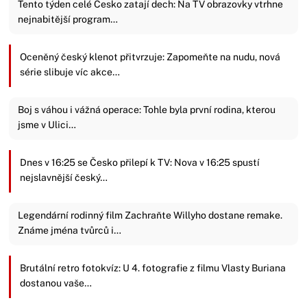
Tento týden celé Česko zatají dech: Na TV obrazovky vtrhne
nejnabitější program…
Oceněný český klenot přitvrzuje: Zapomeňte na nudu, nová
série slibuje víc akce…
Boj s váhou i vážná operace: Tohle byla první rodina, kterou
jsme v Ulici…
Dnes v 16:25 se Česko přilepí k TV: Nova v 16:25 spustí
nejslavnější český…
Legendární rodinný film Zachraňte Willyho dostane remake.
Známe jména tvůrců i…
Brutální retro fotokvíz: U 4. fotografie z filmu Vlasty Buriana
dostanou vaše…