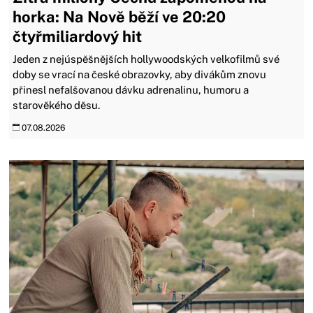
horka: Na Nově běží ve 20:20
čtyřmiliardový hit
Jeden z nejúspěšnějších hollywoodských velkofilmů své
doby se vrací na české obrazovky, aby divákům znovu
přinesl nefalšovanou dávku adrenalinu, humoru a
starověkého děsu.
07.08.2026