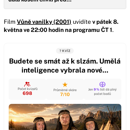
Film
Vůně vanilky (2001)
uvidíte
v pátek 8.
května ve 22:00 hodin na programu ČT 1
.
? KVÍZ
Budete se smát až k slzám. Umělá
inteligence vybrala nové...
Počet kvízařů
Jen
9 %
lidí dá plný
Průměrné skóre
698
7/10
počet bodů