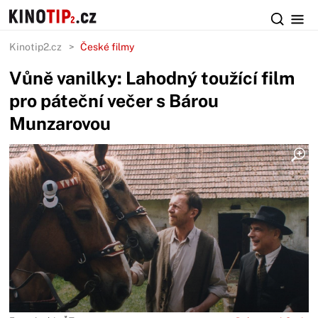
Kinotip2.cz
České filmy
Vůně vanilky: Lahodný toužící film
pro páteční večer s Bárou
Munzarovou