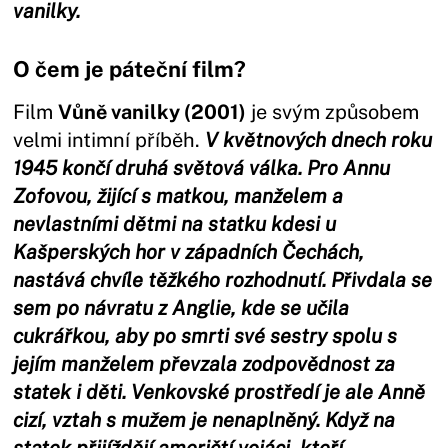
vanilky.
O čem je páteční film?
Film
Vůně vanilky (2001)
je svým způsobem
velmi intimní příběh.
V květnových dnech roku
1945 končí druhá světová válka. Pro Annu
Zofovou, žijící s matkou, manželem a
nevlastními dětmi na statku kdesi u
Kašperských hor v západních Čechách,
nastává chvíle těžkého rozhodnutí. Přivdala se
sem po návratu z Anglie, kde se učila
cukrářkou, aby po smrti své sestry spolu s
jejím manželem převzala zodpovědnost za
statek i děti. Venkovské prostředí je ale Anně
cizí, vztah s mužem je nenaplněný. Když na
statek přijíždějí američtí vojáci, kteří