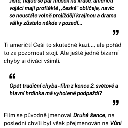
Jistě, najde se pár mušek na kráse, američtí
vojáci mají profláklé ,,české" obličeje, navíc
se neustále volně projíždějí krajinou a drama
války zůstalo někde v pozadí…
Ti američtí Češi to skutečně kazí…, ale pořád
to za pozornost stojí. Ale ještě jedné bizarní
chyby si diváci všimli.
Opět tradiční chyba - film z konce 2. světové a
hlavní hrdinka má vyholené podpaždí?
Film se původně jmenoval
Druhá šance
, na
poslední chvíli byl však přejmenován na
Vůni