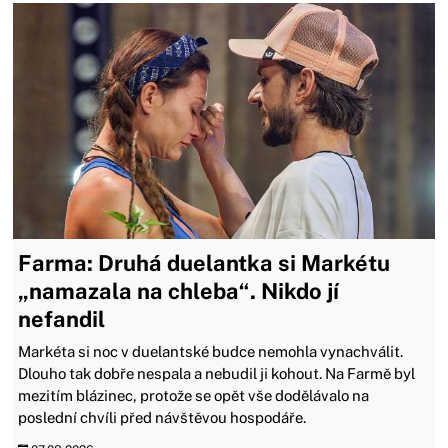
Farma: Druhá duelantka si Markétu
„namazala na chleba“. Nikdo jí
nefandil
Markéta si noc v duelantské budce nemohla vynachválit.
Dlouho tak dobře nespala a nebudil ji kohout. Na Farmě byl
mezitím blázinec, protože se opět vše dodělávalo na
poslední chvíli před návštěvou hospodáře.