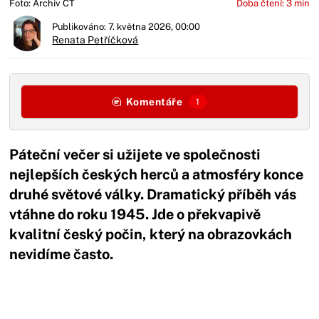
Foto: Archiv ČT
Doba čtení: 3 min
Publikováno: 7. května 2026, 00:00
Renata Petříčková
Komentáře
1
Páteční večer si užijete ve společnosti
nejlepších českých herců a atmosféry konce
druhé světové války. Dramatický příběh vás
vtáhne do roku 1945. Jde o překvapivě
kvalitní český počin, který na obrazovkách
nevidíme často.
Začátek reklamy
Konec reklamy