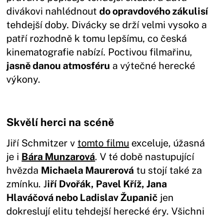
divákovi nahlédnout
do opravdového zákulisí
tehdejší doby. Divácky se drží velmi vysoko a
patří rozhodně k tomu lepšímu, co česká
kinematografie nabízí. Poctivou filmařinu,
jasně danou atmosféru
a výtečné herecké
výkony.
Skvělí herci na scéně
Jiří Schmitzer v
tomto filmu
exceluje, úžasná
je i
Bára Munzarová
. V té době nastupující
hvězda
Michaela Maurerová
tu stojí také za
zmínku. J
iří Dvořák, Pavel Kříž, Jana
Hlaváčová nebo Ladislav Županič
jen
dokreslují elitu tehdejší herecké éry. Všichni