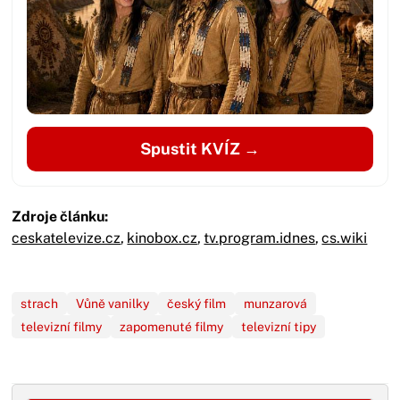
Spustit KVÍZ →
Zdroje článku:
ceskatelevize.cz
,
kinobox.cz
,
tv.program.idnes
,
cs.wiki
strach
Vůně vanilky
český film
munzarová
televizní filmy
zapomenuté filmy
televizní tipy