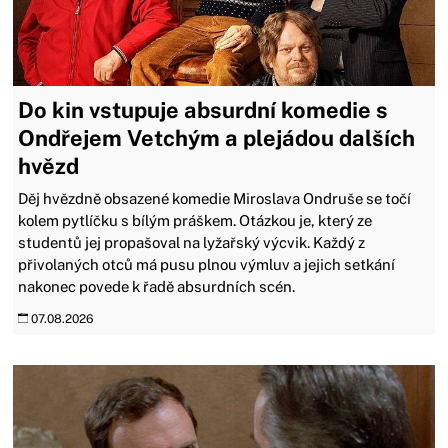
Do kin vstupuje absurdní komedie s
Ondřejem Vetchým a plejádou dalších
hvězd
Děj hvězdně obsazené komedie Miroslava Ondruše se točí
kolem pytlíčku s bílým práškem. Otázkou je, který ze
studentů jej propašoval na lyžařský výcvik. Každý z
přivolaných otců má pusu plnou výmluv a jejich setkání
nakonec povede k řadě absurdních scén.
07.08.2026