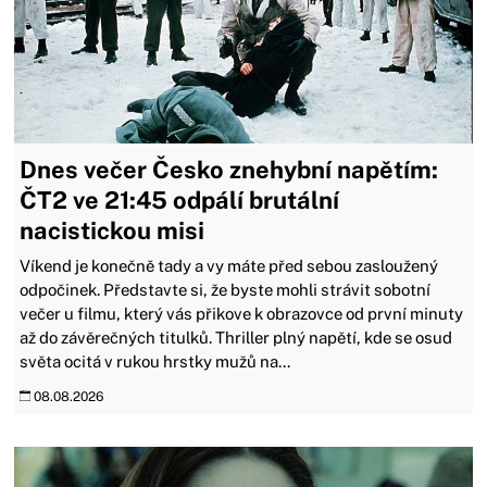
Dnes večer Česko znehybní napětím:
ČT2 ve 21:45 odpálí brutální
nacistickou misi
Víkend je konečně tady a vy máte před sebou zasloužený
odpočinek. Představte si, že byste mohli strávit sobotní
večer u filmu, který vás přikove k obrazovce od první minuty
až do závěrečných titulků. Thriller plný napětí, kde se osud
světa ocitá v rukou hrstky mužů na...
08.08.2026