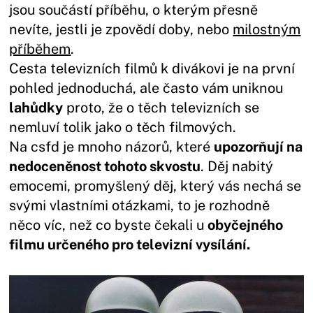
jsou součástí příběhu, o kterým přesně
nevíte, jestli je zpovědí doby, nebo
milostným
příběhem
.
Cesta televizních filmů k divákovi je na první
pohled jednoduchá, ale často vám uniknou
lahůdky
proto, že o těch televizních se
nemluví tolik jako o těch filmových.
Na csfd je mnoho názorů, které
upozorňují na
nedoceněnost tohoto skvostu
. Děj nabitý
emocemi, promyšlený děj, který vás nechá se
svými vlastními otázkami, to je rozhodně
něco víc, než co byste čekali u
obyčejného
filmu určeného pro televizní vysílání.