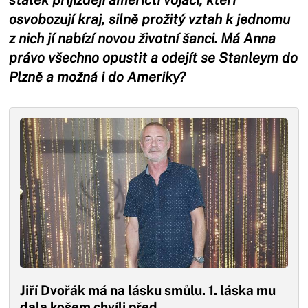
osvobozují kraj, silně prožitý vztah k jednomu
z nich jí nabízí novou životní šanci. Má Anna
právo všechno opustit a odejít se Stanleym do
Plzně a možná i do Ameriky?
Jiří Dvořák má na lásku smůlu. 1. láska mu
dala košem chvíli před…