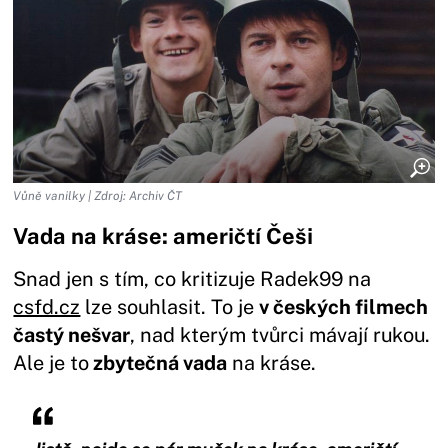
Vůně vanilky | Zdroj: Archiv ČT
Vada na kráse: američtí Češi
Snad jen s tím, co kritizuje Radek99 na
csfd.cz
lze souhlasit. To je
v českých filmech
častý nešvar
, nad kterým tvůrci mávají rukou.
Ale je to
zbytečná vada
na kráse.