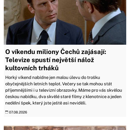
O víkendu miliony Čechů zajásají:
Televize spustí největší nálož
kultovních trháků
Horký víkend nabídne jen malou úlevu do trošku
obyčejnějších letních teplot. Večery se tak mohou stát
příjemnějšími i u televizní obrazovky. Máme pro vás skvělou
českou nabídku, dva skvělé staré filmy z klenotnice a jeden
nedělní špek, který jste ještě asi neviděli.
07.08.2026