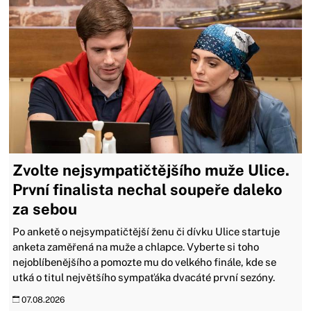
Zvolte nejsympatičtějšího muže Ulice.
První finalista nechal soupeře daleko
za sebou
Po anketě o nejsympatičtější ženu či dívku Ulice startuje
anketa zaměřená na muže a chlapce. Vyberte si toho
nejoblíbenějšího a pomozte mu do velkého finále, kde se
utká o titul největšího sympaťáka dvacáté první sezóny.
07.08.2026