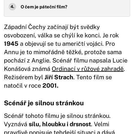
O čem je páteční film?
Západní Čechy začínají být svědky
osvobození, válka se chýlí ke konci. Je rok
1945
a objevují se tu američtí vojáci. Pro
Annu je to mimořádně těžké, protože sama
pochází z Anglie. Scénář filmu napsala Lucie
Konášová známá
Ordinací v růžové zahradě
.
Režisérem byl
Jiří Strach
. Tento film se
natočil v roce
2001.
Scénář je silnou stránkou
Scénář tohoto filmu je silnou stránkou.
Vyznává
sílu, hloubku i drsnost
. Velmi
pravdivě popisuje tehdejší situaci a dává