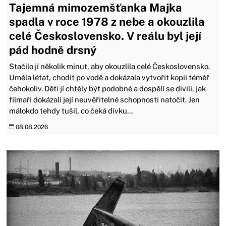
Tajemná mimozemšťanka Majka
spadla v roce 1978 z nebe a okouzlila
celé Československo. V reálu byl její
pád hodně drsný
Stačilo jí několik minut, aby okouzlila celé Československo.
Uměla létat, chodit po vodě a dokázala vytvořit kopii téměř
čehokoliv. Děti jí chtěly být podobné a dospělí se divili, jak
filmaři dokázali její neuvěřitelné schopnosti natočit. Jen
málokdo tehdy tušil, co čeká dívku...
08.08.2026