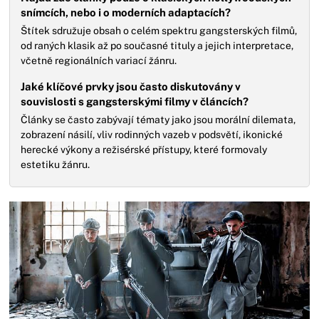
snímcích, nebo i o moderních adaptacích?
Štítek sdružuje obsah o celém spektru gangsterských filmů,
od raných klasik až po současné tituly a jejich interpretace,
včetně regionálních variací žánru.
Jaké klíčové prvky jsou často diskutovány v
souvislosti s gangsterskými filmy v článcích?
Články se často zabývají tématy jako jsou morální dilemata,
zobrazení násilí, vliv rodinných vazeb v podsvětí, ikonické
herecké výkony a režisérské přístupy, které formovaly
estetiku žánru.