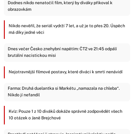
Dodnes nikdo nenatočil film, který by diváky přikoval k
obrazovkám
Nikdo nevěřil, že seriál vydrží 7 let, a už je to přes 20. Úspěch
má díky jedné věci
Dnes večer Česko znehybní napětím: ČT2 ve 21:45 odpálí
brutální nacistickou misi
Nejotravnější filmové postavy, které diváci k smrti nenávidí
Farma: Druhá duelantka si Markétu „namazala na chleba“.
Nikdo jí nefandil
Kvíz: Pouze 1 z 10 diváků dokáže správně zodpovědět všech
10 otázek o Janě Brejchové