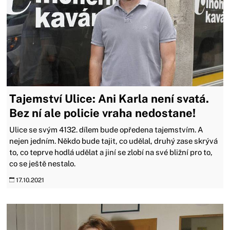
Tajemství Ulice: Ani Karla není svatá.
Bez ní ale policie vraha nedostane!
Ulice se svým 4132. dílem bude opředena tajemstvím. A
nejen jedním. Někdo bude tajit, co udělal, druhý zase skrývá
to, co teprve hodlá udělat a jiní se zlobí na své bližní pro to,
co se ještě nestalo.
17.10.2021