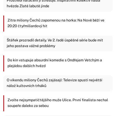
Prostředí natáčení ji stresuje. Inspirativní kolektiv našla
hvězda Zlaté labutě jinde
Zítra miliony Čechů zapomenou na horka: Na Nově běží ve
20:20 čtyřmiliardový hit
Štáfek prozradil detaily. Ve 2. řadě úspěšné série bude mít
jeho postava vážné problémy
Do kin vstupuje absurdní komedie s Ondřejem Vetchým a
plejádou dalších hvězd
O víkendu miliony Čechů zajásají: Televize spustí největší
nálož kultovních trháků
Zvolte nejsympatičtějšího muže Ulice. První finalista nechal
soupeře daleko za sebou