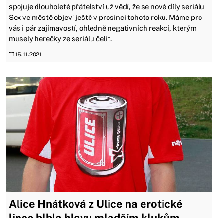
spojuje dlouholeté přátelství už vědí, že se nové díly seriálu
Sex ve městě objeví ještě v prosinci tohoto roku. Máme pro
vás i pár zajímavostí, ohledně negativních reakcí, kterým
musely herečky ze seriálu čelit.
15.11.2021
Alice Hnátková z Ulice na erotické
lince blbla hlavu mladším klukům