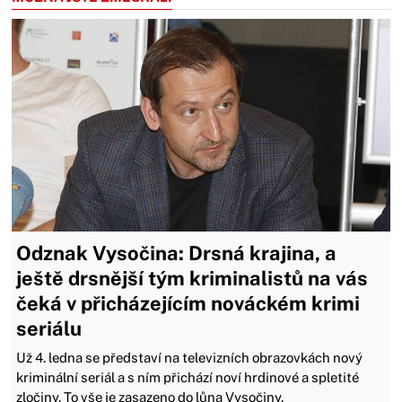
Odznak Vysočina: Drsná krajina, a
ještě drsnější tým kriminalistů na vás
čeká v přicházejícím nováckém krimi
seriálu
Už 4. ledna se představí na televizních obrazovkách nový
kriminální seriál a s ním přichází noví hrdinové a spletité
zločiny. To vše je zasazeno do lůna Vysočiny.