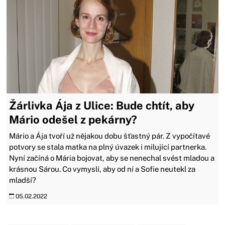
Žárlivka Ája z Ulice: Bude chtít, aby
Mário odešel z pekárny?
Mário a Ája tvoří už nějakou dobu šťastný pár. Z vypočítavé
potvory se stala matka na plný úvazek i milující partnerka.
Nyní začíná o Mária bojovat, aby se nenechal svést mladou a
krásnou Sárou. Co vymyslí, aby od ní a Sofie neutekl za
mladší?
05.02.2022