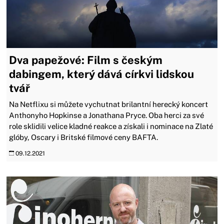
Dva papežové: Film s českým
dabingem, který dává církvi lidskou
tvář
Na Netflixu si můžete vychutnat brilantní herecký koncert
Anthonyho Hopkinse a Jonathana Pryce. Oba herci za své
role sklidili velice kladné reakce a získali i nominace na Zlaté
glóby, Oscary i Britské filmové ceny BAFTA.
09.12.2021