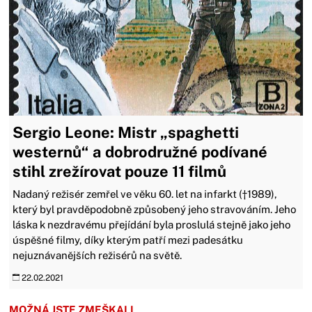
Sergio Leone: Mistr „spaghetti
westernů“ a dobrodružné podívané
stihl zrežírovat pouze 11 filmů
Nadaný režisér zemřel ve věku 60. let na infarkt (†1989),
který byl pravděpodobně způsobený jeho stravováním. Jeho
láska k nezdravému přejídání byla proslulá stejně jako jeho
úspěšné filmy, díky kterým patří mezi padesátku
nejuznávanějších režisérů na světě.
22.02.2021
MOŽNÁ JSTE ZMEŠKALI