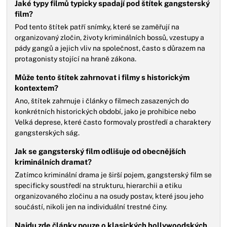
Jaké typy filmů typicky spadají pod štítek gangsterský
film?
Pod tento štítek patří snímky, které se zaměřují na
organizovaný zločin, životy kriminálních bossů, vzestupy a
pády gangů a jejich vliv na společnost, často s důrazem na
protagonisty stojící na hraně zákona.
Může tento štítek zahrnovat i filmy s historickým
kontextem?
Ano, štítek zahrnuje i články o filmech zasazených do
konkrétních historických období, jako je prohibice nebo
Velká deprese, které často formovaly prostředí a charaktery
gangsterských ság.
Jak se gangsterský film odlišuje od obecnějších
kriminálních dramat?
Zatímco kriminální drama je širší pojem, gangsterský film se
specificky soustředí na strukturu, hierarchii a etiku
organizovaného zločinu a na osudy postav, které jsou jeho
součástí, nikoli jen na individuální trestné činy.
Najdu zde články pouze o klasických hollywoodských