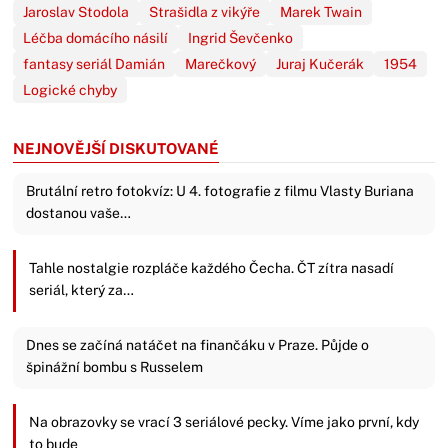
Jaroslav Stodola
Strašidla z vikýře
Marek Twain
Léčba domácího násilí
Ingrid Ševčenko
fantasy seriál Damián
Marečkový
Juraj Kučerák
1954
Logické chyby
NEJNOVĚJŠÍ DISKUTOVANÉ
Brutální retro fotokvíz: U 4. fotografie z filmu Vlasty Buriana
dostanou vaše…
Tahle nostalgie rozpláče každého Čecha. ČT zítra nasadí
seriál, který za…
Dnes se začíná natáčet na finančáku v Praze. Půjde o
špinážní bombu s Russelem
Na obrazovky se vrací 3 seriálové pecky. Víme jako první, kdy
to bude