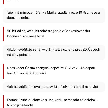
Tajemná mimozemšťanka Majka spadla v roce 1978 z nebe a
okouzlila celé…
50 let od největší letecké tragédie v Československu.
Dodnes nikdo nenatočil…
Nikdo nevěřil, že seriál vydrží 7 let, a už je to přes 20. Úspěch
má díky jedné…
Dnes večer Česko znehybní napětím: ČT2 ve 21:45 odpálí
brutální nacistickou misi
Nejotravnější filmové postavy, které diváci k smrti nenávidí
Farma: Druhá duelantka si Markétu „namazala na chleba“.
Nikdo jí nefandil