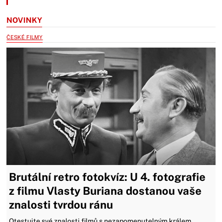
NOVINKY
ČESKÉ FILMY
Brutální retro fotokvíz: U 4. fotografie
z filmu Vlasty Buriana dostanou vaše
znalosti tvrdou ránu
Otestujte své znalosti filmů s nezapomenutelným králem