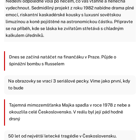
Nedělní odpoledne volá po něčem, co vás vtáhne a nenechá
vydechnout. Sedmidílný projekt z roku 1982 nabídne drama plné
emocí, riskantní kaskadérské kousky s luxusní sovětskou
limuzínou a koně pojištěné na astronomickou částku. Připravte
se na příběh, kde se láska ke zvířatům střetává s chladným
kalkulem úředníků.
Dnes se začíná natáčet na finančáku v Praze. Půjde o
špinážní bombu s Russelem
Na obrazovky se vrací 3 seriálové pecky. Víme jako první, kdy
to bude
Tajemná mimozemšťanka Majka spadla v roce 1978 z nebe a
okouzlila celé Československo. V reálu byl její pád hodně
drsný
50 let od největší letecké tragédie v Československu.