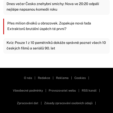
Dnes večer Česko znehybní smíchy: Nova ve 20:20 odpálí
nejlépe napsanou komedii roku
Přes milion diváků u obrazovek. Zopakuje nová řada
Extraktorů brutální úspěch té první?
Kvíz: Pouze 1 z 10 pamětníků dokáže správně poznat všech 10
českých filmů a seriálů 90. let
Zavřít reklamu
O nás
|
Redakce
|
Reklama
|
Cookies
|
Všeobecné podmínky
|
Provozovatel webu
|
RSS kanál
|
Zpracování dat
|
Zásady zpracování osobních údajů
|