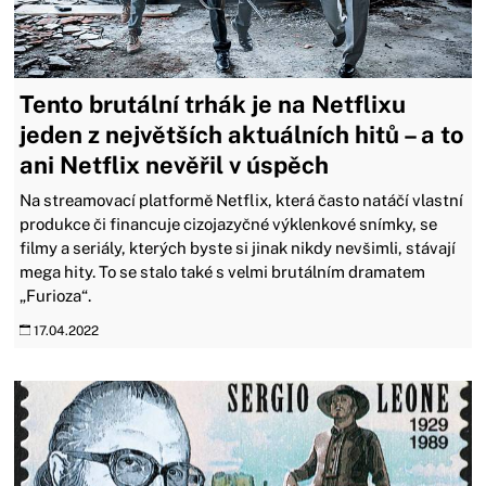
Tento brutální trhák je na Netflixu
jeden z největších aktuálních hitů – a to
ani Netflix nevěřil v úspěch
Na streamovací platformě Netflix, která často natáčí vlastní
produkce či financuje cizojazyčné výklenkové snímky, se
filmy a seriály, kterých byste si jinak nikdy nevšimli, stávají
mega hity. To se stalo také s velmi brutálním dramatem
„Furioza“.
17.04.2022