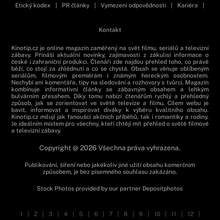
Etický kodex
|
PR články
|
Vymezení odpovědnosti
|
Kariéra
|
Kontakt
Kinotip.cz je online magazín zaměřený na svět filmu, seriálů a televizní
zábavy. Přináší aktuální novinky, zajímavosti z zákulisí informace o
české i zahraniční produkci. Čtenáři zde najdou přehled toho, co právě
běží, co stojí za zhlédnutí a co se chystá. Obsah se věnuje oblíbeným
seriálům, filmovým premiérám i známým hereckým osobnostem.
Nechybí ani komentáře, tipy na sledování a rozhovory s tvůrci. Magazín
kombinuje informativní články se zábavným obsahem a lehkým
bulvárním přesahem. Díky tomu nabízí čtenářům rychlý a přehledný
způsob, jak se zorientovat ve světě televize a filmu. Cílem webu je
bavit, informovat a inspirovat diváky k výběru kvalitního obsahu.
Kinotip.cz milují jak fanoušci akčních příběhů, tak i romantiky a rodiny.
Je ideálním místem pro všechny, kteří chtějí mít přehled o světě filmové
a televizní zábavy.
Copyright @ 2026 Všechna práva vyhrazena.
Publikování, šíření nebo jakékoliv jiné užití obsahu komerčním
způsobem, je bez písemného souhlasu zakázáno.
Stock Photos provided by our partner
Depositphotos
1
|
2
|
3
|
4
|
5
|
6
|
7
|
8
|
9
|
10
|
11
|
12
|