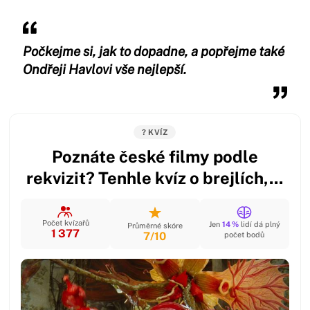
Počkejme si, jak to dopadne, a popřejme také
Ondřeji Havlovi vše nejlepší.
? KVÍZ
Poznáte české filmy podle
rekvizit? Tenhle kvíz o brejlích,...
Počet kvízařů
Jen
14 %
lidí dá plný
Průměrné skóre
1 377
7/10
počet bodů