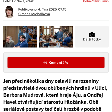
Foto: TV Nova, koláž
Doba čtení: 3 min
Publikováno: 4. října 2025, 07:15
Simona Michálková
Další fotky
Komentáře
Jen před několika dny oslavili narozeniny
představitelé dvou oblíbených hrdinů v Ulici,
Barbora Mudrová, která hraje Áju, a Ondřej
Havel ztvárňující starostu Hložánka. Obě
seriálové postavy teď čelí hrozbě v podobě