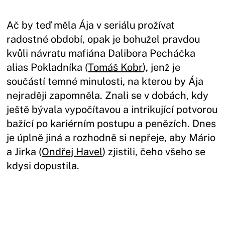
Ač by teď měla Ája v seriálu prožívat
radostné období, opak je bohužel pravdou
kvůli návratu mafiána Dalibora Pecháčka
alias Pokladníka (
Tomáš Kobr
), jenž je
součástí temné minulosti, na kterou by Ája
nejraději zapomněla. Znali se v dobách, kdy
ještě bývala vypočítavou a intrikující potvorou
bažící po kariérním postupu a penězích. Dnes
je úplně jiná a rozhodně si nepřeje, aby Mário
a Jirka (
Ondřej Havel
) zjistili, čeho všeho se
kdysi dopustila.