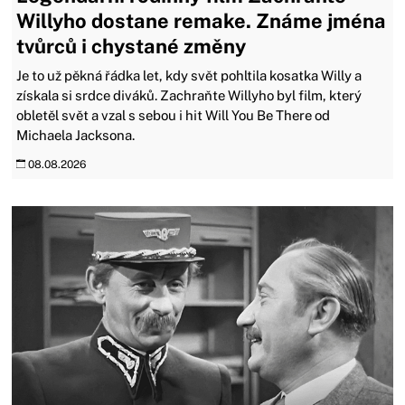
Willyho dostane remake. Známe jména
tvůrců i chystané změny
Je to už pěkná řádka let, kdy svět pohltila kosatka Willy a
získala si srdce diváků. Zachraňte Willyho byl film, který
obletěl svět a vzal s sebou i hit Will You Be There od
Michaela Jacksona.
08.08.2026