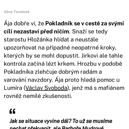
Zdroj: Facebook
Ája dobře ví, že
Pokladník se v cestě za svými
cíli nezastaví před ničím
. Snaží se tedy
starostu Hložánka hlídat a neustále
upozorňovat na případné neopatrné kroky,
kterých by se mohl dopustit. Jirkovi ale tahle
kontrola začíná lézt krkem. Hrozbu v podobě
Pokladníka zlehčuje dobrým radám a
varování navzdory. Ája proto hledá pomoc u
Lumíra (
Václav Svoboda
), jenž má s mafiánem
rovněž nemilé zkušenosti.
Jak se situace vyvine dál? To už se musíme
nechat překvapit, ale Barboře Mudrové