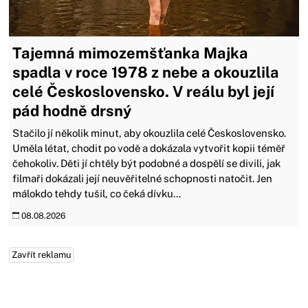
Tajemná mimozemšťanka Majka
spadla v roce 1978 z nebe a okouzlila
celé Československo. V reálu byl její
pád hodně drsný
Stačilo jí několik minut, aby okouzlila celé Československo.
Uměla létat, chodit po vodě a dokázala vytvořit kopii téměř
čehokoliv. Děti jí chtěly být podobné a dospělí se divili, jak
filmaři dokázali její neuvěřitelné schopnosti natočit. Jen
málokdo tehdy tušil, co čeká dívku...
08.08.2026
Zavřít reklamu