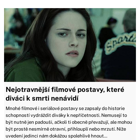
Nejotravnější filmové postavy, které
diváci k smrti nenávidí
Mnohé filmové i seriálové postavy se zapsaly do historie
schopností vydráždit diváky k nepříčetnosti. Nemusejí to
být nutně jen padouši, ačkoli ti obecně převažují, ale mohou
být prostě nesmírně otravní, přihlouplí nebo mrzutí. Níže
uvedení jedinci nám dokážou spolehlivě hnout...