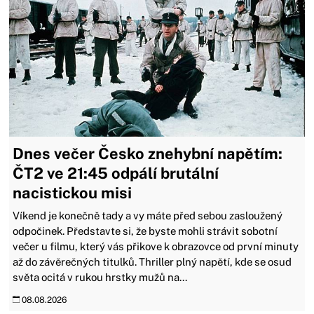
Dnes večer Česko znehybní napětím:
ČT2 ve 21:45 odpálí brutální
nacistickou misi
Víkend je konečně tady a vy máte před sebou zasloužený
odpočinek. Představte si, že byste mohli strávit sobotní
večer u filmu, který vás přikove k obrazovce od první minuty
až do závěrečných titulků. Thriller plný napětí, kde se osud
světa ocitá v rukou hrstky mužů na...
08.08.2026