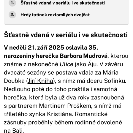
Šťastně vdaná v seriálu i ve skutečnosti
Hrdý tatínek roztomilých dvojčat
Šťastně vdaná v seriálu i ve skutečnosti
V neděli 21. září 2025 oslavila 35.
narozeniny herečka Barbora Mudrová
, kterou
známe z nekonečné
Ulice
jako Áju. V závěru
dvacáté sezóny se postava vdala za Mária
Doubka (
Jiří Kniha
), s nímž má dceru Sofinku.
Nedlouho poté do toho praštila i samotná
herečka, která byla už dva roky zasnoubená
s partnerem Martinem Proškem, s nímž má
tříletého synka Kristiána. Romantické
zásnuby proběhly během rodinné dovolené
na Bali.