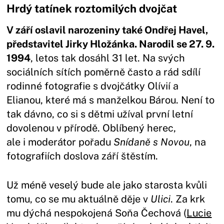
Hrdý tatínek roztomilých dvojčat
V září oslavil narozeniny také Ondřej Havel,
představitel Jirky Hložánka. Narodil se 27. 9.
1994
, letos tak dosáhl 31 let. Na svých
sociálních sítích poměrně často a rád sdílí
rodinné fotografie s dvojčátky Olívií a
Elianou, které má s manželkou Bárou. Není to
tak dávno, co si s dětmi užíval první letní
dovolenou v přírodě. Oblíbený herec,
ale i moderátor pořadu
Snídaně s Novou
, na
fotografiích doslova září štěstím.
Už méně veselý bude ale jako starosta kvůli
tomu, co se mu aktuálně děje v
Ulici
. Za krk
mu dýchá nespokojená Soňa Čechová (
Lucie