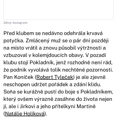
Zdroj: Instagram
Před klubem se nedávno odehrála krvavá
potyčka. Zmlácený muž se o pár dní později
na místo vrátil a znovu působil výtržnosti a
vzbuzoval v kolemjdoucích obavy. V pozadí
klubu stojí Pokladník, jenž rozhodně není rád,
že podnik vyvolává tolik nechtěné pozornosti.
Pan Koníček (
Robert Tyleček
) je ale zjevně
neschopen udržet pořádek a zdání klidu.
Soňa se kurážně pustí do boje s Pokladníkem,
který ovšem výrazně zasáhne do života nejen
jí, ale i Jirkovi a jeho přítelkyni Martině
(
Natálie Holíková
).