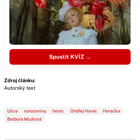
Spustit KVÍZ →
Zdroj článku:
Autorský text
Ulice
narozeniny
herec
Ondřej Havel
Herečka
Barbora Mudrová