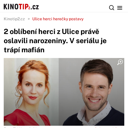
Kinotip2.cz
Ulice herci herečky postavy
2 oblíbení herci z Ulice právě
oslavili narozeniny. V seriálu je
trápí mafián