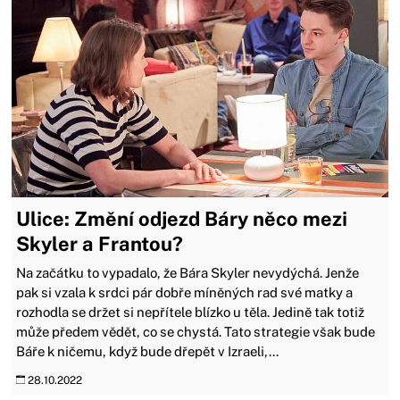
Ulice: Změní odjezd Báry něco mezi
Skyler a Frantou?
Na začátku to vypadalo, že Bára Skyler nevydýchá. Jenže
pak si vzala k srdci pár dobře míněných rad své matky a
rozhodla se držet si nepřítele blízko u těla. Jedině tak totiž
může předem vědět, co se chystá. Tato strategie však bude
Báře k ničemu, když bude dřepět v Izraeli,...
28.10.2022