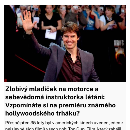
Zlobivý mladíček na motorce a
sebevědomá instruktorka létání:
Vzpomínáte si na premiéru známého
hollywoodského trháku?
Přesně před 35 lety byl v amerických kinech uveden jeden z
nejslavnějších filmů všech dob: Top Gun. Film, který zahájil