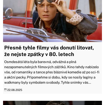
Přesně tyhle filmy vás donutí litovat,
že nejste zpátky v 80. letech
Osmdesátá léta byla barevná, odvážná a plná
nezapomenutelných filmových zážitků. Kino tehdy nabízelo
vše, od romantiky a tance přes bláznivé komedie až po sci-fi
a akční pecky. Připomeňme si dobu, kdy se nosily legíny a
walkmany byly symbolem svobody. Tyhle snímky vás...
22.08.2025