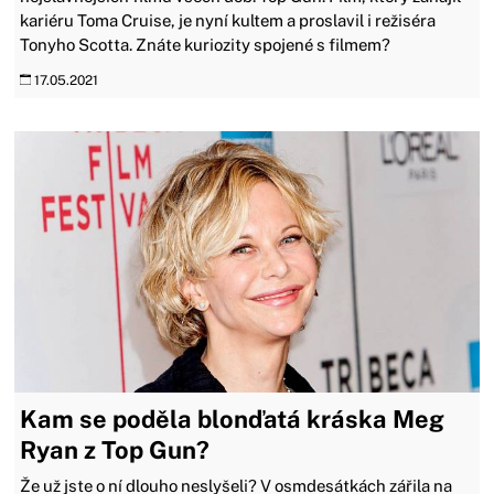
kariéru Toma Cruise, je nyní kultem a proslavil i režiséra
Tonyho Scotta. Znáte kuriozity spojené s filmem?
17.05.2021
Kam se poděla blonďatá kráska Meg
Ryan z Top Gun?
Že už jste o ní dlouho neslyšeli? V osmdesátkách zářila na