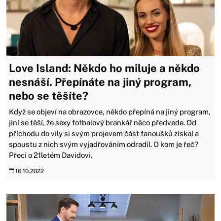
Love Island: Někdo ho miluje a někdo
nesnáší. Přepínáte na jiný program,
nebo se těšíte?
Když se objeví na obrazovce, někdo přepíná na jiný program,
jiní se těší, že sexy fotbalový brankář něco předvede. Od
příchodu do vily si svým projevem část fanoušků získal a
spoustu z nich svým vyjadřováním odradil. O kom je řeč?
Přeci o 21letém Davidovi.
16.10.2022