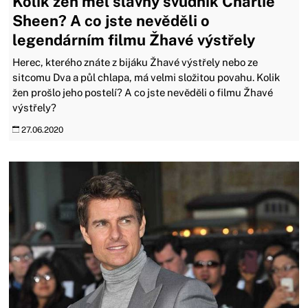
Kolik žen měl slavný svůdník Charlie
Sheen? A co jste nevěděli o
legendárním filmu Žhavé výstřely
Herec, kterého znáte z bijáku Žhavé výstřely nebo ze
sitcomu Dva a půl chlapa, má velmi složitou povahu. Kolik
žen prošlo jeho postelí? A co jste nevěděli o filmu Žhavé
výstřely?
27.06.2020