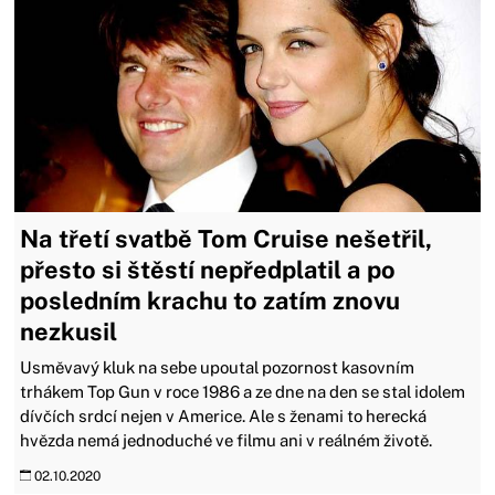
Na třetí svatbě Tom Cruise nešetřil,
přesto si štěstí nepředplatil a po
posledním krachu to zatím znovu
nezkusil
Usměvavý kluk na sebe upoutal pozornost kasovním
trhákem Top Gun v roce 1986 a ze dne na den se stal idolem
dívčích srdcí nejen v Americe. Ale s ženami to herecká
hvězda nemá jednoduché ve filmu ani v reálném životě.
02.10.2020