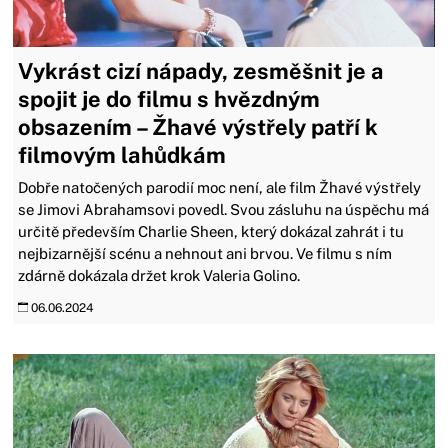
Vykrást cizí nápady, zesměšnit je a
spojit je do filmu s hvězdným
obsazením – Žhavé výstřely patří k
filmovým lahůdkám
Dobře natočených parodií moc není, ale film Žhavé výstřely
se Jimovi Abrahamsovi povedl. Svou zásluhu na úspěchu má
určitě především Charlie Sheen, který dokázal zahrát i tu
nejbizarnější scénu a nehnout ani brvou. Ve filmu s ním
zdárně dokázala držet krok Valeria Golino.
06.06.2024