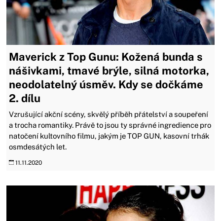
Maverick z Top Gunu: Kožená bunda s
nášivkami, tmavé brýle, silná motorka,
neodolatelný úsměv. Kdy se dočkáme
2. dílu
Vzrušující akční scény, skvělý příběh přátelství a soupeření
a trocha romantiky. Právě to jsou ty správné ingredience pro
natočení kultovního filmu, jakým je TOP GUN, kasovní trhák
osmdesátých let.
11.11.2020