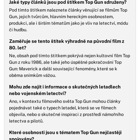
Jaké typy článků jsou pod štítkem Top Gun sdruženy?
Pod tímto štítkem naleznete články věnující se filmům Top
Gun, jejich tvůrcům, hlavním hereckým osobnostem,
produkci, ale i širším tématům jako je vliv na letectví, módu
či hudbu.
Zaměřuje se tento štítek výhradně na původní film z
80. let?
Ne, obsah pod tímto štítkem pokrývá nejen kultovní film Top
Gun z roku 1986, ale také jeho úspěšné pokračování Top
Gun: Maverick a další související fenomény, které se k
oběma snímkům vážou.
Mohu zde najít i informace o skutečných letadlech
nebo vojenském letectví?
Ano, v kontextu filmového světa Top Gun mohou články
pojednávat také o typech letadel, která se ve filmech
objevila, nebo o skutečné inspiraci z prostředí námořního
letectva a pilotů.
Které osobnosti jsou s tématem Top Gun nejčastěji
spojovány?