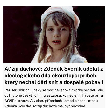
Ať žijí duchové: Zdeněk Svěrák udělal z
ideologického díla okouzlující příběh,
který nechal děti snít a dospělé pobavil
Režisér Oldřich Lipský se moc nevěnoval tvorbě pro děti, ale
do historie českého filmu se zapsal komediemi Tři veteráni a
Ať žijí duchové. A v obou případech komedie nesou stopu
Zdeňka Svěráka. Ať žijí duchové měl být původně