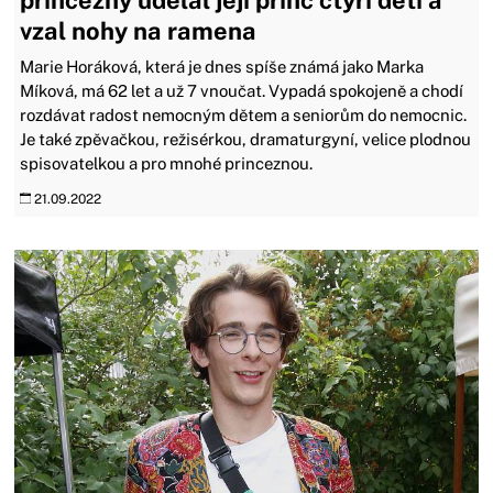
princezny udělal její princ čtyři děti a
vzal nohy na ramena
Marie Horáková, která je dnes spíše známá jako Marka
Míková, má 62 let a už 7 vnoučat. Vypadá spokojeně a chodí
rozdávat radost nemocným dětem a seniorům do nemocnic.
Je také zpěvačkou, režisérkou, dramaturgyní, velice plodnou
spisovatelkou a pro mnohé princeznou.
21.09.2022