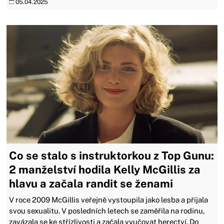
05.04.2025
Co se stalo s instruktorkou z Top Gunu:
2 manželství hodila Kelly McGillis za
hlavu a začala randit se ženami
V roce 2009 McGillis veřejně vystoupila jako lesba a přijala
svou sexualitu. V posledních letech se zaměřila na rodinu,
zavázala se ke střízlivosti a začala vyučovat herectví. Do