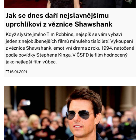
Jak se dnes daří nejslavnějšímu
uprchlíkovi z věznice Shawshank
Když slyšíte jméno Tim Robbins, nejspíš se vám vybaví
jeden z nejoblíbenějších filmů minulého tisíciletí: Vykoupení
z věznice Shawshank, emotivní drama z roku 1994, natočené
podle povídky Stephena Kinga. V ČSFD je film hodnocený
jako nejlepší film vůbec.
16.01.2021