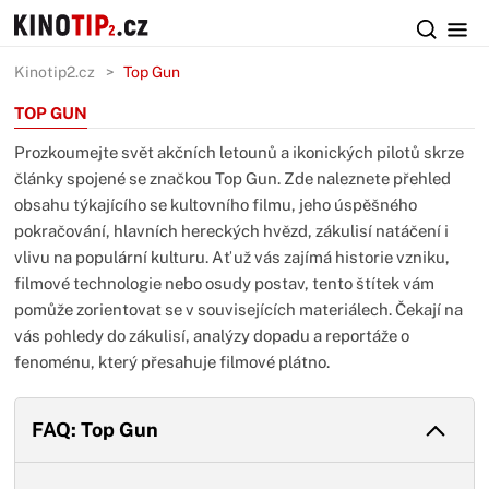
Kinotip2.cz
Top Gun
TOP GUN
Prozkoumejte svět akčních letounů a ikonických pilotů skrze
články spojené se značkou Top Gun. Zde naleznete přehled
obsahu týkajícího se kultovního filmu, jeho úspěšného
pokračování, hlavních hereckých hvězd, zákulisí natáčení i
vlivu na populární kulturu. Ať už vás zajímá historie vzniku,
filmové technologie nebo osudy postav, tento štítek vám
pomůže zorientovat se v souvisejících materiálech. Čekají na
vás pohledy do zákulisí, analýzy dopadu a reportáže o
fenoménu, který přesahuje filmové plátno.
FAQ: Top Gun