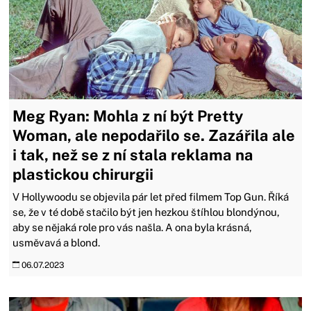
Meg Ryan: Mohla z ní být Pretty
Woman, ale nepodařilo se. Zazářila ale
i tak, než se z ní stala reklama na
plastickou chirurgii
V Hollywoodu se objevila pár let před filmem Top Gun. Říká
se, že v té době stačilo být jen hezkou štíhlou blondýnou,
aby se nějaká role pro vás našla. A ona byla krásná,
usměvavá a blond.
06.07.2023