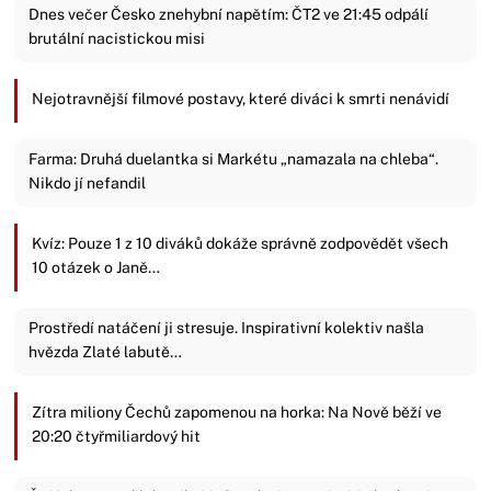
Dnes večer Česko znehybní napětím: ČT2 ve 21:45 odpálí
brutální nacistickou misi
Nejotravnější filmové postavy, které diváci k smrti nenávidí
Farma: Druhá duelantka si Markétu „namazala na chleba“.
Nikdo jí nefandil
Kvíz: Pouze 1 z 10 diváků dokáže správně zodpovědět všech
10 otázek o Janě…
Prostředí natáčení ji stresuje. Inspirativní kolektiv našla
hvězda Zlaté labutě…
Zítra miliony Čechů zapomenou na horka: Na Nově běží ve
20:20 čtyřmiliardový hit