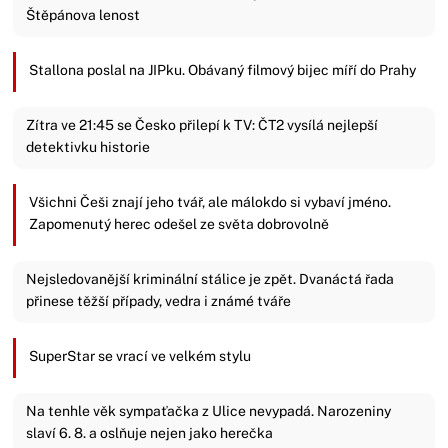
Štěpánova lenost
Stallona poslal na JIPku. Obávaný filmový bijec míří do Prahy
Zítra ve 21:45 se Česko přilepí k TV: ČT2 vysílá nejlepší
detektivku historie
Všichni Češi znají jeho tvář, ale málokdo si vybaví jméno.
Zapomenutý herec odešel ze světa dobrovolně
Nejsledovanější kriminální stálice je zpět. Dvanáctá řada
přinese těžší případy, vedra i známé tváře
SuperStar se vrací ve velkém stylu
Na tenhle věk sympaťačka z Ulice nevypadá. Narozeniny
slaví 6. 8. a oslňuje nejen jako herečka