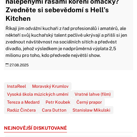
nalepenými řasami koření omáčky?
Zvedněte si sebevědomí s Hell’s
Kitchen
Říkají jim odvážní kuchaři z řad profesionálů i amatérů, ale
někteří svůj kuchařský talent pečlivě ukrývají a přišli si jen
zvednout návštěvnost na sociálních sítích a předvést
divadlo, jehož výsledkem je nadprůměrná výplata 2,5
milionu pro toho, kdo předvede největší show.
27.08.2025
InstaReel
Moravský Krumlov
Vysoká škola múzických umění
Vratné lahve (film)
Tereza a Medard
Petr Koubek
Černý prapor
Radúz Činčera
Cara Dutton
Stanisław Mikulski
NEJNOVĚJŠÍ DISKUTOVANÉ