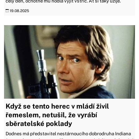
celý den, ochotně mu hodlá vyjít vstříc. Ať si taky užije.
19.08.2025
Když se tento herec v mládí živil
řemeslem, netušil, že vyrábí
sběratelské poklady
Dodnes má představitel nestárnoucího dobrodruha Indiana