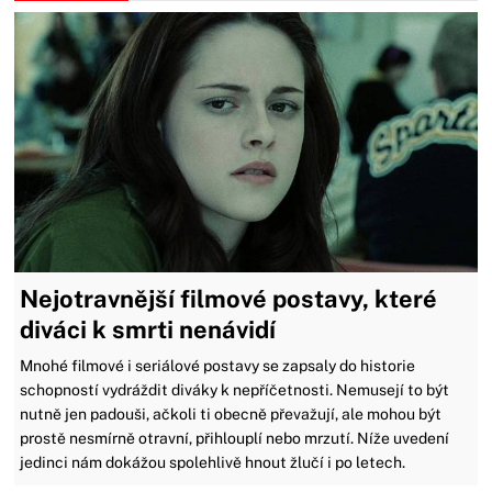
Nejotravnější filmové postavy, které
diváci k smrti nenávidí
Mnohé filmové i seriálové postavy se zapsaly do historie
schopností vydráždit diváky k nepříčetnosti. Nemusejí to být
nutně jen padouši, ačkoli ti obecně převažují, ale mohou být
prostě nesmírně otravní, přihlouplí nebo mrzutí. Níže uvedení
jedinci nám dokážou spolehlivě hnout žlučí i po letech.