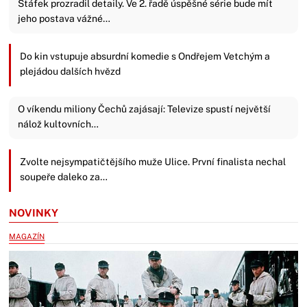
Štáfek prozradil detaily. Ve 2. řadě úspěšné série bude mít
jeho postava vážné…
Do kin vstupuje absurdní komedie s Ondřejem Vetchým a
plejádou dalších hvězd
O víkendu miliony Čechů zajásají: Televize spustí největší
nálož kultovních…
Zvolte nejsympatičtějšího muže Ulice. První finalista nechal
soupeře daleko za…
NOVINKY
MAGAZÍN