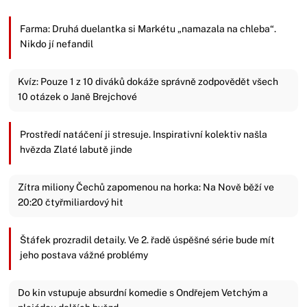
Farma: Druhá duelantka si Markétu „namazala na chleba“.
Nikdo jí nefandil
Kvíz: Pouze 1 z 10 diváků dokáže správně zodpovědět všech
10 otázek o Janě Brejchové
Prostředí natáčení ji stresuje. Inspirativní kolektiv našla
hvězda Zlaté labutě jinde
Zítra miliony Čechů zapomenou na horka: Na Nově běží ve
20:20 čtyřmiliardový hit
Štáfek prozradil detaily. Ve 2. řadě úspěšné série bude mít
jeho postava vážné problémy
Do kin vstupuje absurdní komedie s Ondřejem Vetchým a