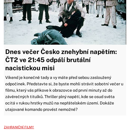
Dnes večer Česko znehybní napětím:
ČT2 ve 21:45 odpálí brutální
nacistickou misi
Víkend je konečně tady a vy máte před sebou zasloužený
odpočinek. Představte si, že byste mohli strávit sobotní večer u
filmu, který vás přikove k obrazovce od první minuty až do
závěrečných titulků. Thriller plný napětí, kde se osud světa
ocitá v rukou hrstky mužů na nepřátelském území. Dokáže
utajované komando provést nemožné?
ZAHRANIČNÍ FILMY