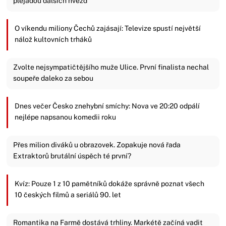
plejádou dalších hvězd
O víkendu miliony Čechů zajásají: Televize spustí největší
nálož kultovních trháků
Zvolte nejsympatičtějšího muže Ulice. První finalista nechal
soupeře daleko za sebou
Dnes večer Česko znehybní smíchy: Nova ve 20:20 odpálí
nejlépe napsanou komedii roku
Přes milion diváků u obrazovek. Zopakuje nová řada
Extraktorů brutální úspěch té první?
Kvíz: Pouze 1 z 10 pamětníků dokáže správně poznat všech
10 českých filmů a seriálů 90. let
Romantika na Farmě dostává trhliny. Markétě začíná vadit