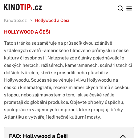
Kinotip2.cz
Hollywood a Češi
HOLLYWOOD A ČEŠI
Tato stránka se zaměřuje na průsečík dvou zdánlivě
vzdálených světů – amerického filmového průmyslu a české
kultury či osobností. Naleznete zde články pojednávající o
českých hercích, režisérech, kameramanech, scénáristech či
dalších tvůrcích, kteří se prosadili nebo působili v
Hollywoodu. Současně se věnuje i vlivu Hollywoodu na
českou kinematografii, recenzím amerických filmů s českou
stopou, nebo zajímavostem o tom, jak se české reálie
promítají do globální produkce. Objevte příběhy úspěchu,
spolupráce a vzájemných inspirací, které propojují břehy
Atlantiku a vytvářejí jedinečné kulturní mosty.
FAQ: Hollywood a Češi