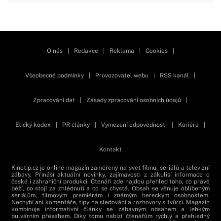
Zavřít reklamu
O nás
|
Redakce
|
Reklama
|
Cookies
|
Všeobecné podmínky
|
Provozovatel webu
|
RSS kanál
|
Zpracování dat
|
Zásady zpracování osobních údajů
|
Etický kodex
|
PR články
|
Vymezení odpovědnosti
|
Kariéra
|
Kontakt
Kinotip.cz je online magazín zaměřený na svět filmu, seriálů a televizní
zábavy. Přináší aktuální novinky, zajímavosti z zákulisí informace o
české i zahraniční produkci. Čtenáři zde najdou přehled toho, co právě
běží, co stojí za zhlédnutí a co se chystá. Obsah se věnuje oblíbeným
seriálům, filmovým premiérám i známým hereckým osobnostem.
Nechybí ani komentáře, tipy na sledování a rozhovory s tvůrci. Magazín
kombinuje informativní články se zábavným obsahem a lehkým
bulvárním přesahem. Díky tomu nabízí čtenářům rychlý a přehledný