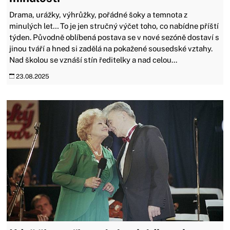
Drama, urážky, výhrůžky, pořádné šoky a temnota z
minulých let… To je jen stručný výčet toho, co nabídne příští
týden. Původně oblíbená postava se v nové sezóně dostaví s
jinou tváří a hned si zadělá na pokažené sousedské vztahy.
Nad školou se vznáší stín ředitelky a nad celou...
23.08.2025