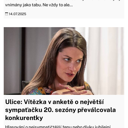
vnímány jako tabu. Ne vždy to ale...
14.07.2025
Ulice: Vítězka v anketě o největší
sympaťačku 20. sezóny převálcovala
konkurentky
Hlasování o nejsympatičtější ženu nebo dívku jubilejní