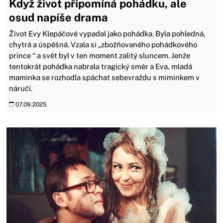
Když život připomíná pohádku, ale
osud napíše drama
Život Evy Klepáčové vypadal jako pohádka. Byla pohledná,
chytrá a úspěšná. Vzala si „zbožňovaného pohádkového
prince “ a svět byl v ten moment zalitý sluncem. Jenže
tentokrát pohádka nabrala tragický směr a Eva, mladá
maminka se rozhodla spáchat sebevraždu s miminkem v
náručí.
07.09.2025