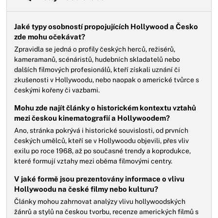
Jaké typy osobností propojujících Hollywood a Česko
zde mohu očekávat?
Zpravidla se jedná o profily českých herců, režisérů,
kameramanů, scénáristů, hudebních skladatelů nebo
dalších filmových profesionálů, kteří získali uznání či
zkušenosti v Hollywoodu, nebo naopak o americké tvůrce s
českými kořeny či vazbami.
Mohu zde najít články o historickém kontextu vztahů
mezi českou kinematografií a Hollywoodem?
Ano, stránka pokrývá i historické souvislosti, od prvních
českých umělců, kteří se v Hollywoodu objevili, přes vliv
exilu po roce 1968, až po současné trendy a koprodukce,
které formují vztahy mezi oběma filmovými centry.
V jaké formě jsou prezentovány informace o vlivu
Hollywoodu na české filmy nebo kulturu?
Články mohou zahrnovat analýzy vlivu hollywoodských
žánrů a stylů na českou tvorbu, recenze amerických filmů s