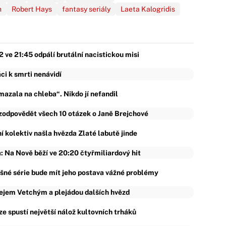
n
Robert Hays
fantasy seriály
Laeta Kalogridis
ve 21:45 odpálí brutální nacistickou misi
ci k smrti nenávidí
azala na chleba“. Nikdo jí nefandil
 zodpovědět všech 10 otázek o Janě Brejchové
vní kolektiv našla hvězda Zlaté labutě jinde
 Na Nově běží ve 20:20 čtyřmiliardový hit
pěšné série bude mít jeho postava vážné problémy
řejem Vetchým a plejádou dalších hvězd
ze spustí největší nálož kultovních trháků