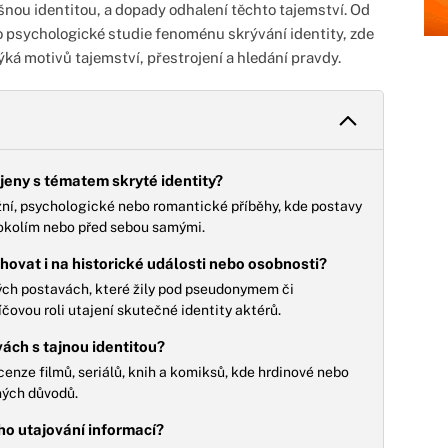
lešnou identitou, a dopady odhalení těchto tajemství. Od
po psychologické studie fenoménu skrývání identity, zde
ká motivů tajemství, přestrojení a hledání pravdy.
ojeny s tématem skryté identity?
ážní, psychologické nebo romantické příběhy, kde postavy
 okolím nebo před sebou samými.
ahovat i na historické události nebo osobnosti?
ckých postavách, které žily pod pseudonymem či
íčovou roli utajení skutečné identity aktérů.
vách s tajnou identitou?
ecenze filmů, seriálů, knih a komiksů, kde hrdinové nebo
ných důvodů.
ého utajování informací?