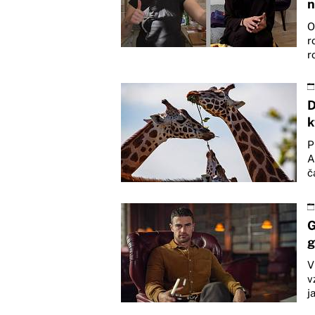
n
O
r
r
D
k
P
A
č
G
g
V
v
j