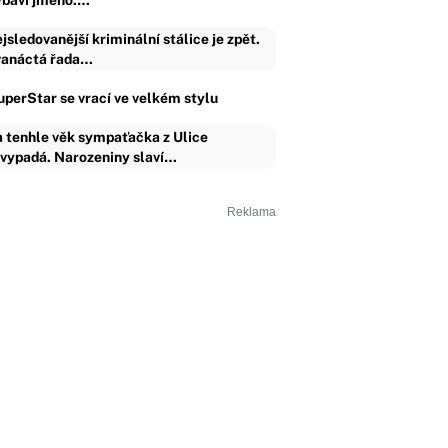
ybaví jméno.…
jsledovanější kriminální stálice je zpět.
anáctá řada…
uperStar se vrací ve velkém stylu
 tenhle věk sympaťačka z Ulice
vypadá. Narozeniny slaví…