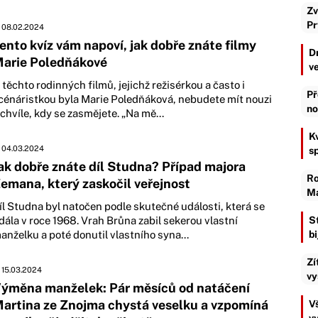
Zv
Pr
08.02.2024
ento kvíz vám napoví, jak dobře znáte filmy
D
arie Poledňákové
v
 těchto rodinných filmů, jejichž režisérkou a často i
Př
cénáristkou byla Marie Poledňáková, nebudete mít nouzi
no
 chvíle, kdy se zasmějete. „Na mě...
K
04.03.2024
s
ak dobře znáte díl Studna? Případ majora
Ro
emana, který zaskočil veřejnost
Ma
íl Studna byl natočen podle skutečné události, která se
dála v roce 1968. Vrah Brůna zabil sekerou vlastní
S
anželku a poté donutil vlastního syna...
b
Zí
15.03.2024
vy
ýměna manželek: Pár měsíců od natáčení
artina ze Znojma chystá veselku a vzpomíná
Vš