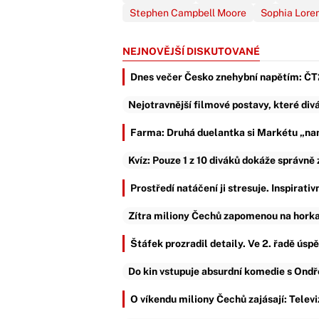
Stephen Campbell Moore
Sophia Lore
NEJNOVĚJŠÍ DISKUTOVANÉ
Dnes večer Česko znehybní napětím: ČT2 
Nejotravnější filmové postavy, které divá
Farma: Druhá duelantka si Markétu „nam
Kvíz: Pouze 1 z 10 diváků dokáže správně
Prostředí natáčení ji stresuje. Inspirati
Zítra miliony Čechů zapomenou na horka:
Štáfek prozradil detaily. Ve 2. řadě ús
Do kin vstupuje absurdní komedie s Ond
O víkendu miliony Čechů zajásají: Televi