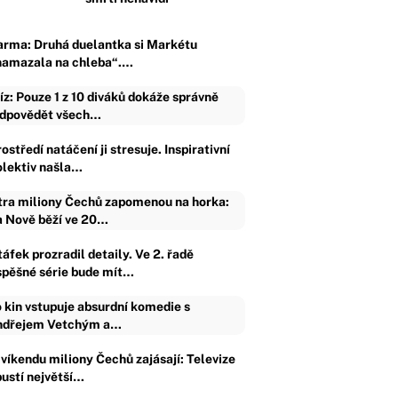
arma: Druhá duelantka si Markétu
namazala na chleba“.…
íz: Pouze 1 z 10 diváků dokáže správně
dpovědět všech…
ostředí natáčení ji stresuje. Inspirativní
olektiv našla…
tra miliony Čechů zapomenou na horka:
 Nově běží ve 20…
áfek prozradil detaily. Ve 2. řadě
spěšné série bude mít…
 kin vstupuje absurdní komedie s
dřejem Vetchým a…
 víkendu miliony Čechů zajásají: Televize
pustí největší…