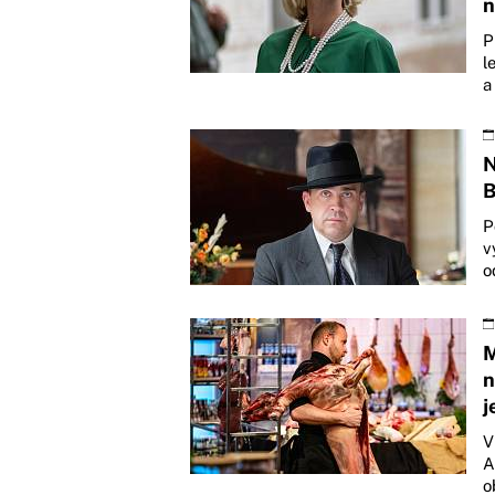
n
P
l
a
N
B
P
v
o
M
n
j
V
A
o