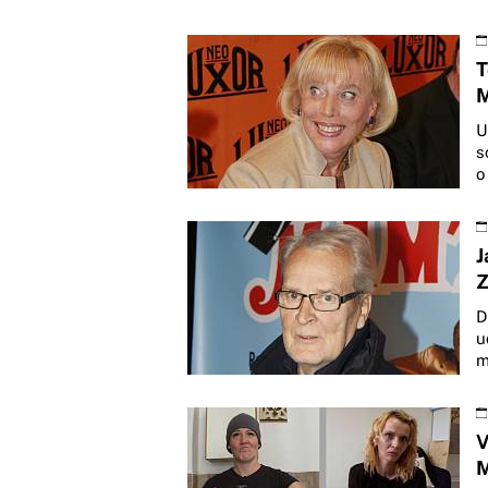
T
M
U
s
o
J
Z
D
u
m
V
M