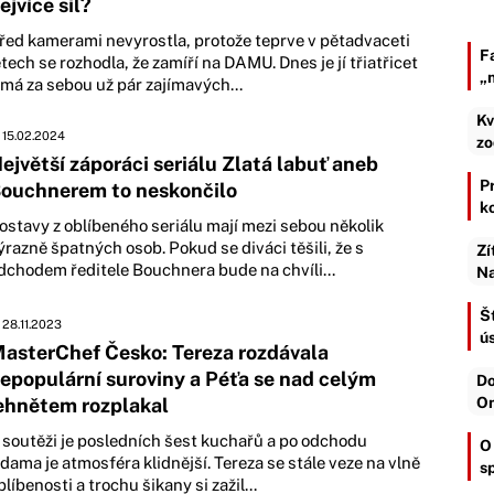
ejvíce sil?
řed kamerami nevyrostla, protože teprve v pětadvaceti
F
etech se rozhodla, že zamíří na DAMU. Dnes je jí třiatřicet
„
 má za sebou už pár zajímavých...
Kv
15.02.2024
zo
ejvětší záporáci seriálu Zlatá labuť aneb
Pr
ouchnerem to neskončilo
k
ostavy z oblíbeného seriálu mají mezi sebou několik
ýrazně špatných osob. Pokud se diváci těšili, že s
Zí
dchodem ředitele Bouchnera bude na chvíli...
Na
Št
28.11.2023
ú
asterChef Česko: Tereza rozdávala
epopulární suroviny a Péťa se nad celým
Do
ehnětem rozplakal
On
 soutěži je posledních šest kuchařů a po odchodu
O
dama je atmosféra klidnější. Tereza se stále veze na vlně
s
blíbenosti a trochu šikany si zažil...