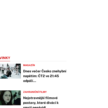
VINKY
MAGAZÍN
Dnes večer Česko znehybní
napětím: ČT2 ve 21:45
odpálí…
ZAHRANIČNÍ FILMY
Nejotravnější filmové
postavy, které diváci k
smrti nenávidí