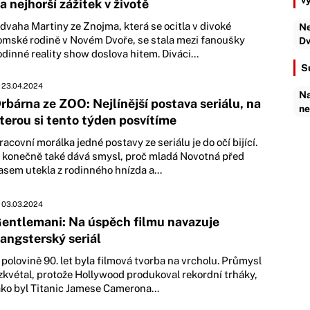
v
a nejhorší zážitek v životě
dvaha Martiny ze Znojma, která se ocitla v divoké
Ne
omské rodině v Novém Dvoře, se stala mezi fanoušky
Dv
odinné reality show doslova hitem. Diváci...
S
23.04.2024
Na
rbárna ze ZOO: Nejlínější postava seriálu, na
ne
terou si tento týden posvítíme
racovní morálka jedné postavy ze seriálu je do očí bijící.
 konečně také dává smysl, proč mladá Novotná před
asem utekla z rodinného hnízda a...
03.03.2024
entlemani: Na úspěch filmu navazuje
angsterský seriál
 polovině 90. let byla filmová tvorba na vrcholu. Průmysl
zkvétal, protože Hollywood produkoval rekordní trháky,
ako byl Titanic Jamese Camerona...