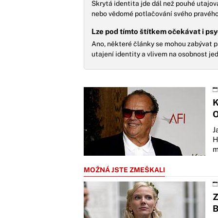
Skrytá identita jde dál než pouhé utajov
nebo vědomé potlačování svého pravého j
Lze pod tímto štítkem očekávat i ps
Ano, některé články se mohou zabývat p
utajení identity a vlivem na osobnost jed
K
O
J
H
m
MOŽNÁ JSTE ZMEŠKALI
Z
B