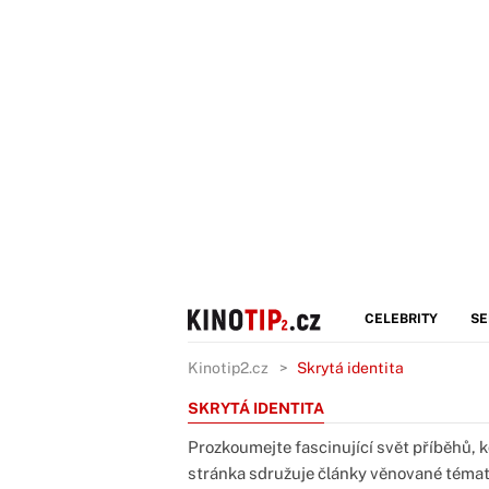
CELEBRITY
SE
Kinotip2.cz
Skrytá identita
SKRYTÁ IDENTITA
Prozkoumejte fascinující svět příběhů, k
stránka sdružuje články věnované tématů