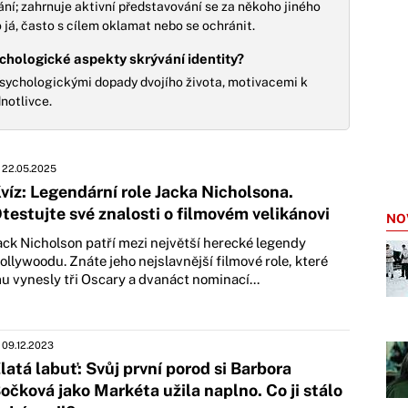
ání; zahrnuje aktivní představování se za někoho jiného
á, často s cílem oklamat nebo se ochránit.
ychologické aspekty skrývání identity?
sychologickými dopady dvojího života, motivacemi k
notlivce.
22.05.2025
víz: Legendární role Jacka Nicholsona.
testujte své znalosti o filmovém velikánovi
NO
ack Nicholson patří mezi největší herecké legendy
ollywoodu. Znáte jeho nejslavnější filmové role, které
u vynesly tři Oscary a dvanáct nominací...
09.12.2023
latá labuť: Svůj první porod si Barbora
očková jako Markéta užila naplno. Co ji stálo