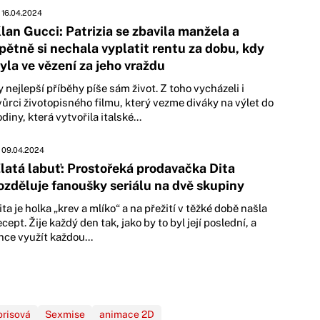
16.04.2024
lan Gucci: Patrizia se zbavila manžela a
pětně si nechala vyplatit rentu za dobu, kdy
yla ve vězení za jeho vraždu
y nejlepší příběhy píše sám život. Z toho vycházeli i
vůrci životopisného filmu, který vezme diváky na výlet do
odiny, která vytvořila italské...
09.04.2024
latá labuť: Prostořeká prodavačka Dita
ozděluje fanoušky seriálu na dvě skupiny
ita je holka „krev a mlíko“ a na přežití v těžké době našla
ecept. Žije každý den tak, jako by to byl její poslední, a
hce využít každou...
risová
Sexmise
animace 2D