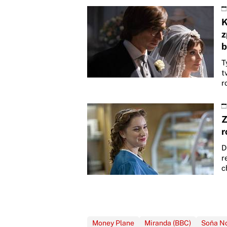
K
z
b
T
t
r
Z
r
D
r
c
Money Plane
Miranda (BBC)
Soňa No