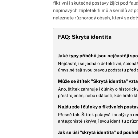
fiktivní i skutečné postavy žijící pod fa
napínavých zápletek filmů a seriálů až 
naleznete různorodý obsah, který se dotý
FAQ: Skrytá identita
Jaké typy příběhů jsou nejčastěji sp
Nejčastěji se jedná o detektivní, špion
úmyslně tají svou pravou podstatu před
Může se štítek "Skrytá identita" vzt
Ano, štítek zahrnuje i články o histori
přestrojením, nebo události, kde hrálo kl
Najdu zde i články o fiktivních posta
Přesně tak. Štítek pokrývá i analýzy a r
antagonisté skrývají svou identitu z růz
Jak se liší "skrytá identita" od pouh