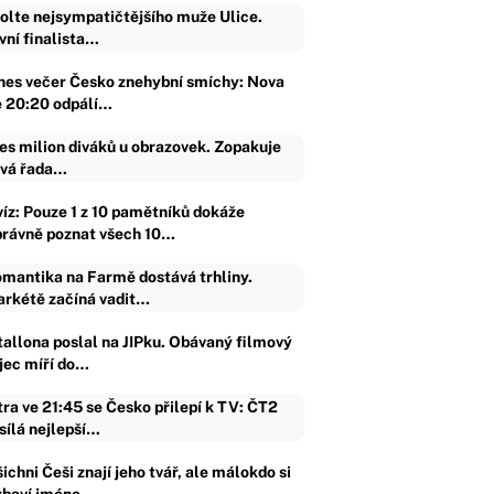
olte nejsympatičtějšího muže Ulice.
vní finalista…
nes večer Česko znehybní smíchy: Nova
e 20:20 odpálí…
es milion diváků u obrazovek. Zopakuje
vá řada…
víz: Pouze 1 z 10 pamětníků dokáže
právně poznat všech 10…
mantika na Farmě dostává trhliny.
rkétě začíná vadit…
tallona poslal na JIPku. Obávaný filmový
ijec míří do…
tra ve 21:45 se Česko přilepí k TV: ČT2
sílá nejlepší…
ichni Češi znají jeho tvář, ale málokdo si